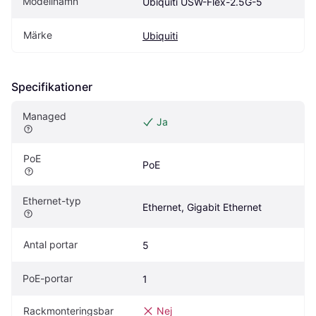
Modellnamn
Ubiquiti USW-Flex-2.5G-5
Märke
Ubiquiti
Specifikationer
Managed
Ja
PoE
PoE
Ethernet-typ
Ethernet, Gigabit Ethernet
Antal portar
5
PoE-portar
1
Rackmonteringsbar
Nej