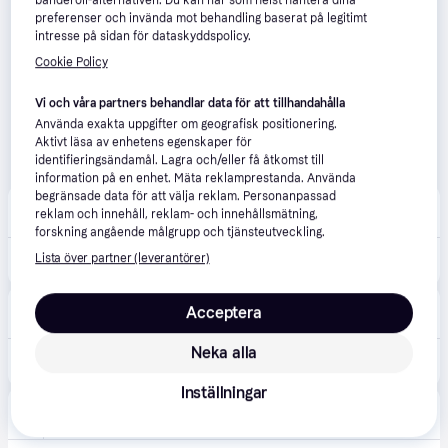
banderoll-alternativen. Du kan när som helst hantera dina
preferenser och invända mot behandling baserat på legitimt
intresse på sidan för dataskyddspolicy.
Cookie Policy
Vi och våra partners behandlar data för att tillhandahålla
Använda exakta uppgifter om geografisk positionering.
Aktivt läsa av enhetens egenskaper för
identifieringsändamål. Lagra och/eller få åtkomst till
information på en enhet. Mäta reklamprestanda. Använda
begränsade data för att välja reklam. Personanpassad
Elgiganten
4.1
(4634)
reklam och innehåll, reklam- och innehållsmätning,
49 kr frakt
,
1-2 dagar
forskning angående målgrupp och tjänsteutveckling.
Lista över partner (leverantörer)
799 kr
Ubiquiti UniFi USW Flex 5-port 2.5G nätverksswitch
Buyn
5.0
(57)
Acceptera
99 kr frakt
,
1-3 dagar
Neka alla
790 kr
Ubiquiti UniFi Switch Flex Mini 2.5GbE Switch 5-porte PoE
Inställningar
PAPMAU
69 kr frakt