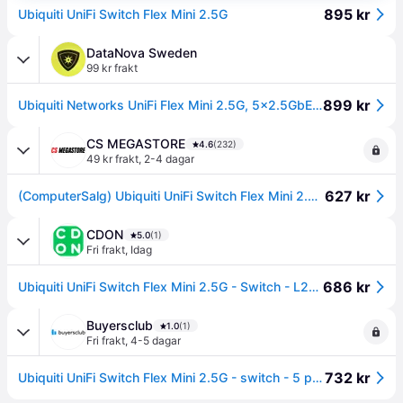
895 kr
Ubiquiti UniFi Switch Flex Mini 2.5G
DataNova Sweden
99 kr frakt
899 kr
Ubiquiti Networks UniFi Flex Mini 2.5G, 5x2.5GbE, passive PoE, strömförsörjd via POE 802.3af/at, inkl. USB-C strömadapter
CS MEGASTORE
4.6
(232)
49 kr frakt
,
2-4 dagar
627 kr
(ComputerSalg) Ubiquiti UniFi Switch Flex Mini 2.5G - Switch - L2+ - Administrerad - 4 x 2.5GBase-T + 1 x 2.5GBase-T (PoE) - skrivbordsmodell - PoE
CDON
5.0
(1)
Fri frakt
,
Idag
686 kr
Ubiquiti UniFi Switch Flex Mini 2.5G - Switch - L2+ - Administrerad - 4 x 2.5GBase-T + 1 x 2.5GBase-T (PoE) - skrivbordsmodell - PoE
Buyersclub
1.0
(1)
Fri frakt
,
4-5 dagar
732 kr
Ubiquiti UniFi Switch Flex Mini 2.5G - switch - 5 portar - Administrerad