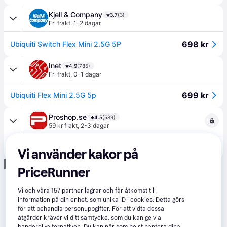
Kjell & Company
3.7
(3)
Fri frakt
,
1-2 dagar
698 kr
Ubiquiti Switch Flex Mini 2.5G 5P
Inet
4.9
(785)
Fri frakt
,
0-1 dagar
699 kr
Ubiquiti Flex Mini 2.5G 5p
Proshop.se
4.5
(589)
59 kr frakt
,
2-3 dagar
685 kr
Ubiquiti USW-Flex-2.5G-5 Flex Mini 2.5G
Vi använder kakor på
Annons
PriceRunner
Vi och våra
157
partner lagrar och får åtkomst till
information på din enhet, som unika ID i cookies. Detta görs
för att behandla personuppgifter. För att vidta dessa
åtgärder kräver vi ditt samtycke, som du kan ge via