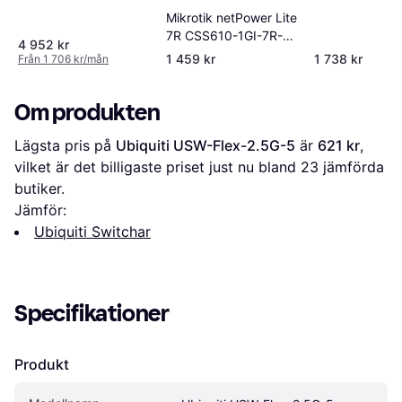
Mikrotik netPower Lite
7R CSS610-1GI-7R-
4 952 kr
2S+OUT
1 459 kr
1 738 kr
Från 1 706 kr/mån
Om produkten
Lägsta pris på 
Ubiquiti USW-Flex-2.5G-5
 är 
621 kr
, 
vilket är det billigaste priset just nu bland 
23
 jämförda 
butiker.
Jämför:
Ubiquiti Switchar
Specifikationer
Produkt