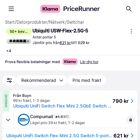
Start
/
Datorprodukter
/
Nätverk
/
Switchar
Ubiquiti USW-Flex-2.5G-5
50+ bevakar
Antal portar 5
Jämför pris från
621 kr
till
1 029 kr
+
4
Prova flexibla betalningar med
Lär dig hur
Rekommenderad
Pris med frakt
Från Buyn
ANNONS
790 kr
99 kr frakt
,
1-3 dagar
Ubiquiti UniFi Switch Flex Mini 2.5GbE Switch 5-porte PoE
Compumail
4.6
(87)
·
Lägst pris
39 kr frakt
,
1-2 dagar
621 kr
Ubiquiti UniFi Switch Flex Mini 2.5G Switch 5-porte 2.5 Gigabit Ethernet PoE --> I lager, forväntat leveransdatum hos dig 11-08-2026