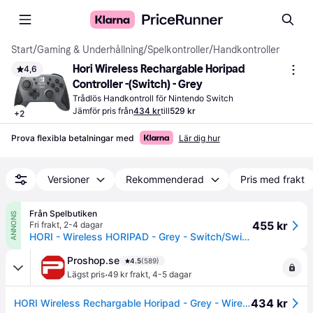
Start
/
Gaming & Underhållning
/
Spelkontroller
/
Handkontroller
Hori Wireless Rechargable Horipad 
4,6
Controller -(Switch) - Grey
Trådlös Handkontroll för Nintendo Switch
Jämför pris från
434 kr
till
529 kr
+
2
Prova flexibla betalningar med
Lär dig hur
Versioner
Rekommenderad
Pris med frakt
Från Spelbutiken
ANNONS
455 kr
Fri frakt
,
2-4 dagar
HORI - Wireless HORIPAD - Grey - Switch/Switch 2
Proshop.se
4.5
(589)
·
Lägst pris
49 kr frakt
,
4-5 dagar
434 kr
HORI Wireless Rechargable Horipad - Grey - Wireless Controller - Nintendo Switch