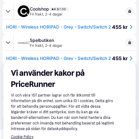
Coolshop
4.5
(139)
Fri frakt
,
2-4 dagar
455 kr
HORI - Wireless HORIPAD - Grey - Switch/Switch 2
Spelbutiken
Fri frakt
,
2-4 dagar
455 kr
HORI - Wireless HORIPAD - Grey - Switch/Switch 2
Vi använder kakor på
Teknikproffset
49 kr frakt
PriceRunner
528 kr
Hori Trådlös Hori PAD - Grå - Switch/Switch 2
Vi och våra
157
partner lagrar och får åtkomst till
information på din enhet, som unika ID i cookies. Detta görs
Produkten finns även hos 
1
butik
 som valt att inte 
för att behandla personuppgifter. För att vidta dessa
Visa alla
samarbeta med PriceRunner.
åtgärder kräver vi ditt samtycke, som du kan ge via
banderoll-alternativen. Du kan när som helst hantera dina
preferenser och invända mot behandling baserat på legitimt
intresse på sidan för dataskyddspolicy.
Relaterade produkter
Cookie Policy