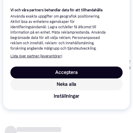
Vi har plockat fram ett urval av produkter som kanske skulle 
Vi och våra partners behandlar data för att tillhandahålla
intressera dig.
Visa alla
Använda exakta uppgifter om geografisk positionering.
Aktivt läsa av enhetens egenskaper för
identifieringsändamål. Lagra och/eller få åtkomst till
information på en enhet. Mäta reklamprestanda. Använda
begränsade data för att välja reklam. Personanpassad
reklam och innehåll, reklam- och innehållsmätning,
forskning angående målgrupp och tjänsteutveckling.
Lista över partner (leverantörer)
8Bitdo Zero 2
8Bitdo Lite 2
4.5
Controller - Pi
Acceptera
Bluetooth
PowerA
4.1
Gamepad -
Enhanced Wired
Neka alla
Turquoise
Controller
199 kr
269 kr
99 kr
(Nintendo
Inställningar
Switch) -
Recensioner
Pokemon:
Pikachu Pop Art -
Red/Yellow