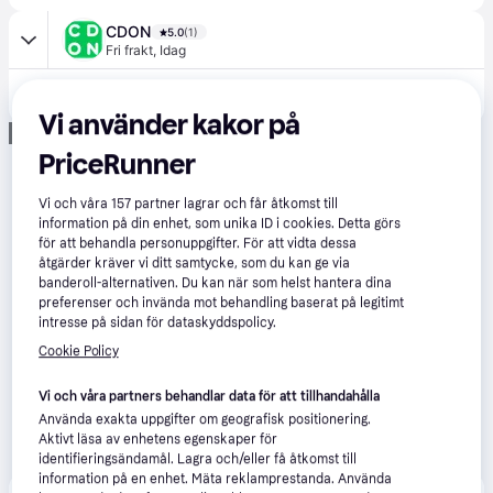
CDON
5.0
(1)
Fri frakt
,
Idag
5 895 kr
Victron EV LADDSTATION / VICTRO EVC300400300
Vi använder kakor på
Annons
PriceRunner
Vi och våra
157
partner lagrar och får åtkomst till
information på din enhet, som unika ID i cookies. Detta görs
för att behandla personuppgifter. För att vidta dessa
åtgärder kräver vi ditt samtycke, som du kan ge via
banderoll-alternativen. Du kan när som helst hantera dina
preferenser och invända mot behandling baserat på legitimt
intresse på sidan för dataskyddspolicy.
Cookie Policy
Vi och våra partners behandlar data för att tillhandahålla
Använda exakta uppgifter om geografisk positionering.
Aktivt läsa av enhetens egenskaper för
identifieringsändamål. Lagra och/eller få åtkomst till
information på en enhet. Mäta reklamprestanda. Använda