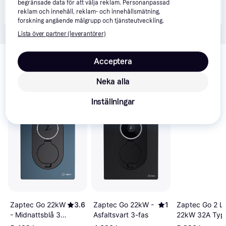
begränsade data för att välja reklam. Personanpassad
Produkten finns även hos 
1
butik
 som valt att inte 
Visa alla
reklam och innehåll, reklam- och innehållsmätning,
samarbeta med PriceRunner.
forskning angående målgrupp och tjänsteutveckling.
Lista över partner (leverantörer)
Relaterade produkter
Acceptera
Vi har plockat fram ett urval av produkter som kanske skulle 
intressera dig.
Visa alla
Neka alla
Inställningar
200+
100+
Zaptec Go 22kW
3.6
Zaptec Go 2 
Zaptec Go 22kW -
1
- Midnattsblå 3-
22kW 32A Typ
Asfaltsvart 3-fas
fas
Asphalt Svart 