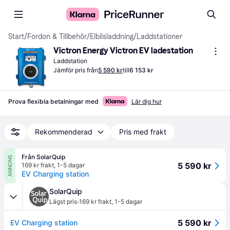
Start
/
Fordon & Tillbehör
/
Elbilsladdning
/
Laddstationer
Victron Energy Victron EV ladestation
Laddstation
Jämför pris från
5 590 kr
till
6 153 kr
Prova flexibla betalningar med
Lär dig hur
Rekommenderad
Pris med frakt
Från SolarQuip
ANNONS
5 590 kr
169 kr frakt
,
1-5 dagar
EV Charging station
SolarQuip
·
Lägst pris
169 kr frakt
,
1-5 dagar
5 590 kr
EV Charging station