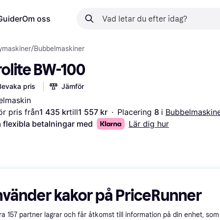
Guider
Om oss
ymaskiner
/
Bubbelmaskiner
rolite BW-100
Bevaka pris
Jämför
elmaskin
r pris från
1 435 kr
till
1 557 kr
·
Placering 
8 
i 
Bubbelmaskin
 flexibla betalningar med
Lär dig hur
nvänder kakor på PriceRunner
åra
157
partner lagrar och får åtkomst till information på din enhet, som 