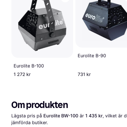
Eurolite B-90
Eurolite B-100
1 272 kr
731 kr
Om produkten
Lägsta pris på 
Eurolite BW-100
 är 
1 435 kr
, vilket är 
jämförda butiker.