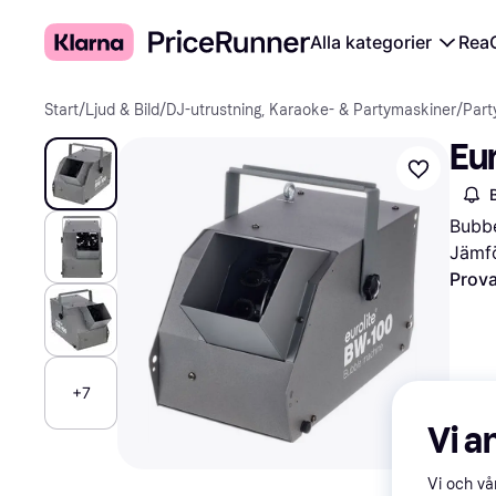
Alla kategorier
Rea
Start
/
Ljud & Bild
/
DJ-utrustning, Karaoke- & Partymaskiner
/
Part
Eu
Bubb
Jämfö
Prova
+7
Vi a
Vi och v