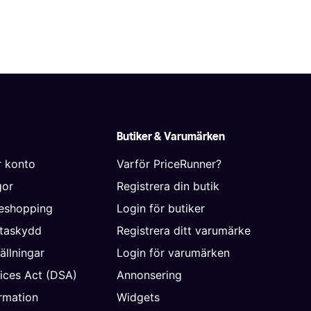
Butiker & Varumärken
r konto
Varför PriceRunner?
gor
Registrera din butik
neshopping
Login för butiker
ataskydd
Registrera ditt varumärke
ällningar
Login för varumärken
vices Act (DSA)
Annonsering
rmation
Widgets