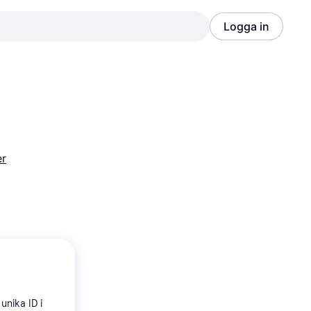
Logga in
Annons
Annons
er
unika ID i