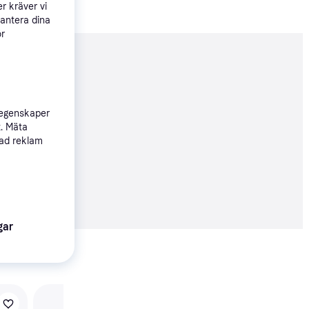
r kräver vi
hantera dina
ör
nderad
435 kr
 egenskaper
t. Mäta
sad reklam
57 kr
gar
Visa alla