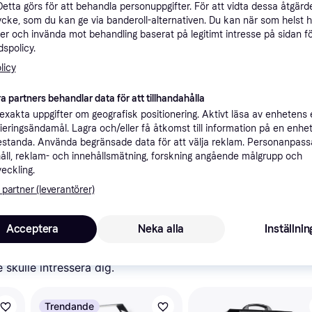
Detta görs för att behandla personuppgifter. För att vidta dessa åtgärde
ner
ycke, som du kan ge via banderoll-alternativen. Du kan när som helst 
er och invända mot behandling baserat på legitimt intresse på sidan f
spolicy.
Rekomme
licy
a partners behandlar data för att tillhandahålla
1 
59 kr frakt
xakta uppgifter om geografisk positionering. Aktivt läsa av enhetens
lmaskin
ifieringsändamål. Lagra och/eller få åtkomst till information på en enhe
standa. Använda begränsade data för att välja reklam. Personanpas
åll, reklam- och innehållsmätning, forskning angående målgrupp och
veckling.
 partner (leverantörer)
1 5
Acceptera
Neka alla
Inställnin
skulle intressera dig.
Trendande