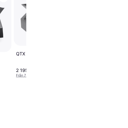
BeamZ B100
QTX QTFX-B4
2 195 kr
431 kr
Från 756 kr/mån