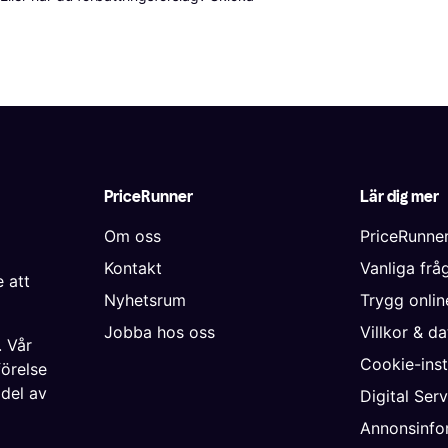
PriceRunner
Lär dig mer
Om oss
PriceRunne
Kontakt
Vanliga frå
 att
Nyhetsrum
Trygg onli
Jobba hos oss
Villkor & d
. Vår
Cookie-inst
förelse
 del av
Digital Ser
Annonsinfo