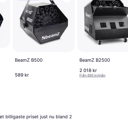
BeamZ B500
BeamZ B2500
2 018 kr
589 kr
Från 695 kr/mån
det billigaste priset just nu bland 
2