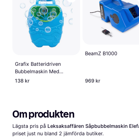
BeamZ B1000
Grafix Batteridriven
Bubbelmaskin Med
Såpbubblor
138 kr
969 kr
Om produkten
Lägsta pris på 
Leksaksaffären Såpbubbelmaskin Elef
priset just nu bland 
2
 jämförda butiker.