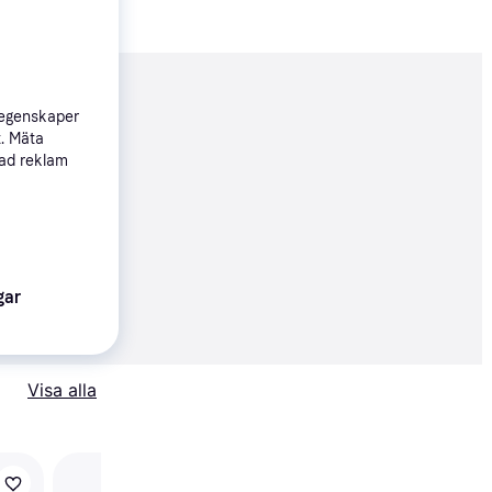
nderad
 egenskaper
t. Mäta
sad reklam
99 kr
gar
erbjudanden
Visa alla
Trendande