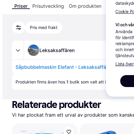
dataskydd
Priser
Prisutveckling
Om produkten
Specifikatio
Cookie Po
Vi och vår
Pris med frakt
Använda e
för ident
reklampre
Leksaksaffären
och inneh
tjänsteut
Lista över
Såpbubbelmaskin Elefant - Leksaksaffären - Leksa
Annons
Produkten finns även hos 
1
butik
 som valt att inte samarbet
Relaterade produkter
Vi har plockat fram ett urval av produkter som kanske 