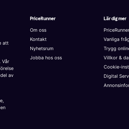
PriceRunner
Lär dig mer
Om oss
PriceRunne
Kontakt
Vanliga frå
 att
Nyhetsrum
Trygg onli
Jobba hos oss
Villkor & d
. Vår
Cookie-inst
förelse
 del av
Digital Ser
Annonsinfo
ke
,
ien