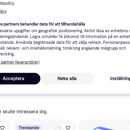
spolicy.
ner
licy
a partners behandlar data för att tillhandahålla
Rekomme
xakta uppgifter om geografisk positionering. Aktivt läsa av enhetens
ifieringsändamål. Lagra och/eller få åtkomst till information på en enhe
standa. Använda begränsade data för att välja reklam. Personanpas
åll, reklam- och innehållsmätning, forskning angående målgrupp och
veckling.
 partner (leverantörer)
ksaffären
49 kr frakt
Acceptera
Neka alla
Inställnin
a med PriceRunner.
Visa alla 
skulle intressera dig.
Trendande