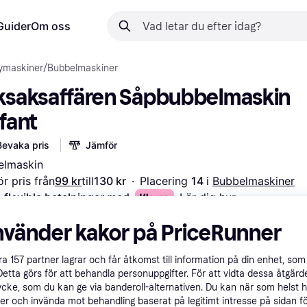
Guider
Om oss
ymaskiner
/
Bubbelmaskiner
ksaksaffären Såpbubbelmaskin 
fant
Bevaka pris
Jämför
elmaskin
r pris från
99 kr
till
130 kr
·
Placering 
14 
i 
Bubbelmaskiner
 flexibla betalningar med
Lär dig hur
nvänder kakor på PriceRunner
åra
157
partner lagrar och får åtkomst till information på din enhet, som 
Detta görs för att behandla personuppgifter. För att vidta dessa åtgärde
ycke, som du kan ge via banderoll-alternativen. Du kan när som helst 
er och invända mot behandling baserat på legitimt intresse på sidan f