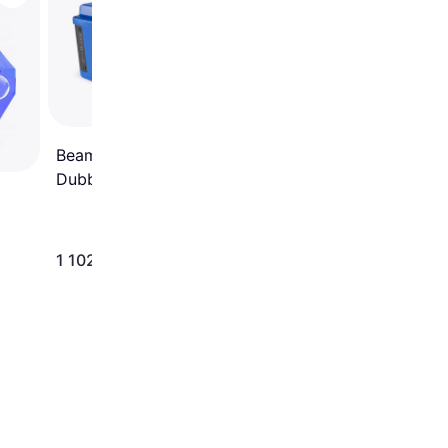
Lalarma Bubble Make
Purple
BeamZ B1500
Dubbelhjulad
Bubbelmaskin Stor 2
Liters Tank
1 102 kr
539 kr