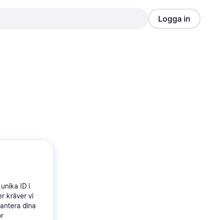
Logga in
Annons
Annons
unika ID i
r kräver vi
hantera dina
ör