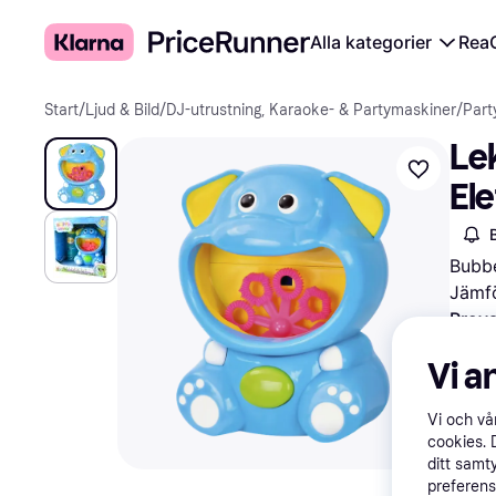
Alla kategorier
Rea
Start
/
Ljud & Bild
/
DJ-utrustning, Karaoke- & Partymaskiner
/
Part
Le
Ele
Bubb
Jämfö
Prova
Vi a
Vi och v
cookies. 
ditt samt
preferens