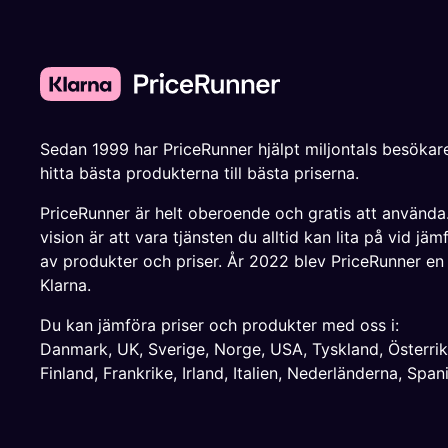
Sedan 1999 har PriceRunner hjälpt miljontals besökare
hitta bästa produkterna till bästa priserna.
PriceRunner är helt oberoende och gratis att använda
vision är att vara tjänsten du alltid kan lita på vid jäm
av produkter och priser. År 2022 blev PriceRunner en
Klarna.
Du kan jämföra priser och produkter med oss i:
Danmark
,
UK
,
Sverige
,
Norge
,
USA
,
Tyskland
,
Österri
Finland
,
Frankrike
,
Irland
,
Italien
,
Nederländerna
,
Span