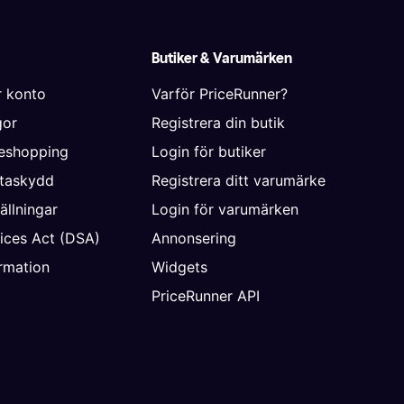
Butiker & Varumärken
r konto
Varför PriceRunner?
gor
Registrera din butik
neshopping
Login för butiker
ataskydd
Registrera ditt varumärke
ällningar
Login för varumärken
vices Act (DSA)
Annonsering
rmation
Widgets
PriceRunner API