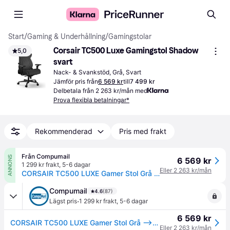
Start
/
Gaming & Underhållning
/
Gamingstolar
Corsair TC500 Luxe Gamingstol Shadow 
5,0
svart
Nack- & Svankstöd, Grå, Svart
Jämför pris från
6 569 kr
till
7 499 kr
Delbetala från 2 263 kr/mån med
Prova flexibla betalningar*
Rekommenderad
Pris med frakt
Från Compumail
ANNONS
6 569 kr
1 299 kr frakt
,
5-6 dagar
Eller 2 263 kr/mån
CORSAIR TC500 LUXE Gamer Stol Grå --> I externt lager, forväntat leveransdatum hos dig 13-08-2026
Compumail
4.6
(87)
·
Lägst pris
1 299 kr frakt
,
5-6 dagar
6 569 kr
CORSAIR TC500 LUXE Gamer Stol Grå --> I externt lager, forväntat leveransdatum hos dig 13-08-2026
Eller 2 263 kr/mån