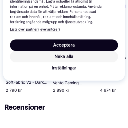
identifieringsändamål. Lagra och/eller få åtkomst till
Trendande
information på en enhet. Mäta reklamprestanda. Använda
begränsade data för att välja reklam. Personanpassad
reklam och innehåll, reklam- och innehållsmätning,
forskning angående målgrupp och tjänsteutveckling.
Lista över partner (leverantörer)
Acceptera
Sparco R333
Neka alla
Performancest
Inställningar
Arozzi Arozzi Torretta
Arozzi Vernazza
4.7
SoftFabric V2 - Dark
Vento Gaming
Grey
Chair - Ash
2 790 kr
2 890 kr
4 674 kr
Recensioner