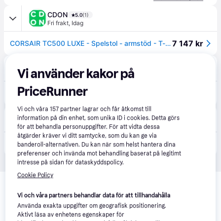
CDON
5.0
(1)
Fri frakt
,
Idag
7 147 kr
CORSAIR TC500 LUXE - Spelstol - armstöd - T-formad - lutning - svängtapp - tyg - skugga
CS MEGASTORE
4.6
(232)
Vi använder kakor på
Fri frakt
,
Imorgon
PriceRunner
7 147 kr
(ComputerSalg) CORSAIR TC500 LUXE - Spelstol - armstöd - T-formad - lutning - svängtapp - tyg - skugga
Eller 1 262 kr/mån
Vi och våra
157
partner lagrar och får åtkomst till
Coolshop
4.5
(139)
information på din enhet, som unika ID i cookies. Detta görs
Fri frakt
,
2-4 dagar
för att behandla personuppgifter. För att vidta dessa
åtgärder kräver vi ditt samtycke, som du kan ge via
7 499 kr
Corsair - TC500 LUXE Gaming Chair - Shadow
banderoll-alternativen. Du kan när som helst hantera dina
preferenser och invända mot behandling baserat på legitimt
intresse på sidan för dataskyddspolicy.
Relaterade produkter
Cookie Policy
Vi har plockat fram ett urval av produkter som kanske skulle 
Vi och våra partners behandlar data för att tillhandahålla
intressera dig.
Visa alla
Använda exakta uppgifter om geografisk positionering.
Aktivt läsa av enhetens egenskaper för