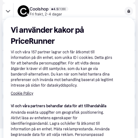
Coolshop
4.5
(139)
Fri frakt
,
2-4 dagar
270 kr
NBA Bounce
Vi använder kakor på
PriceRunner
Spelbutiken
Fri frakt
,
2-4 dagar
Vi och våra
157
partner lagrar och får åtkomst till
270 kr
NBA Bounce
information på din enhet, som unika ID i cookies. Detta görs
för att behandla personuppgifter. För att vidta dessa
åtgärder kräver vi ditt samtycke, som du kan ge via
Webhallen
4.5
(866)
banderoll-alternativen. Du kan när som helst hantera dina
49 kr frakt
,
0-3 dagar
preferenser och invända mot behandling baserat på legitimt
intresse på sidan för dataskyddspolicy.
449 kr
NBA Bounce (NSW)
Cookie Policy
Produkten finns även hos 
2
butiker
 som valt att inte 
Vi och våra partners behandlar data för att tillhandahålla
Visa alla
samarbeta med PriceRunner.
Använda exakta uppgifter om geografisk positionering.
Aktivt läsa av enhetens egenskaper för
identifieringsändamål. Lagra och/eller få åtkomst till
information på en enhet. Mäta reklamprestanda. Använda
Relaterade produkter
begränsade data för att välja reklam. Personanpassad