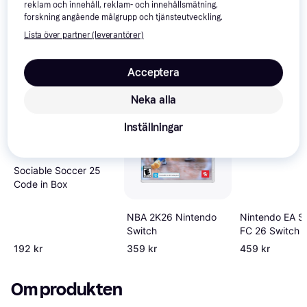
reklam och innehåll, reklam- och innehållsmätning,
Vi har plockat fram ett urval av produkter som kanske skulle 
forskning angående målgrupp och tjänsteutveckling.
intressera dig.
Visa alla
Lista över partner (leverantörer)
-22%
Acceptera
Neka alla
Inställningar
Sociable Soccer 25
Code in Box
NBA 2K26 Nintendo
Nintendo EA S
Switch
FC 26 Switch
192 kr
359 kr
459 kr
Om produkten