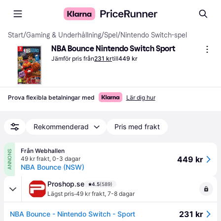
Start
/
Gaming & Underhållning
/
Spel
/
Nintendo Switch-spel
NBA Bounce Nintendo Switch Sport
Jämför pris från
231 kr
till
449 kr
Prova flexibla betalningar med
Lär dig hur
Rekommenderad
Pris med frakt
Från Webhallen
ANNONS
449 kr
49 kr frakt
,
0-3 dagar
NBA Bounce (NSW)
Proshop.se
4.5
(589)
·
Lägst pris
49 kr frakt
,
7-8 dagar
231 kr
NBA Bounce - Nintendo Switch - Sport