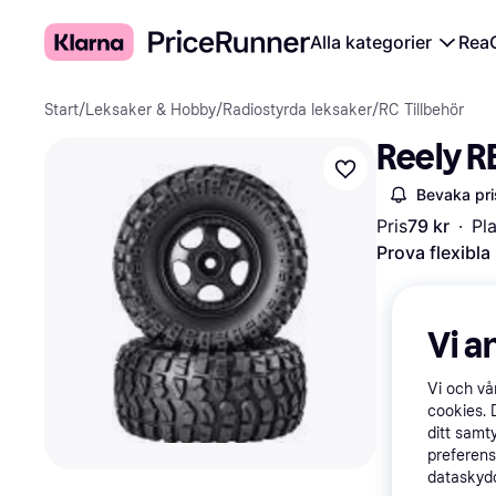
Alla kategorier
Rea
Start
/
Leksaker & Hobby
/
Radiostyrda leksaker
/
RC Tillbehör
Reely R
Bevaka pri
Pris
79 kr
·
Pl
Prova flexibla
Vi a
Vi och v
cookies. 
ditt samt
preferens
dataskydd