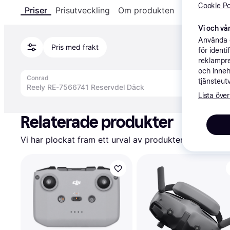
Cookie Po
Priser
Prisutveckling
Om produkten
Specifikatio
Vi och vår
Använda e
Pris med frakt
för ident
reklampre
och inneh
Conrad
tjänsteut
Reely RE-7566741 Reservdel Däck
Lista över
Annons
Relaterade produkter
Vi har plockat fram ett urval av produkter som kanske 