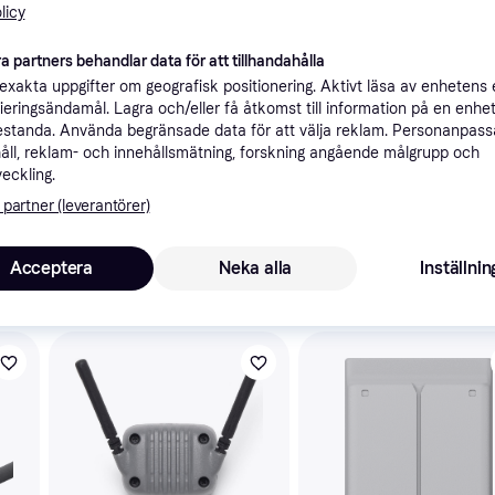
licy
ner
a partners behandlar data för att tillhandahålla
xakta uppgifter om geografisk positionering. Aktivt läsa av enhetens
Rekomme
ifieringsändamål. Lagra och/eller få åtkomst till information på en enhe
standa. Använda begränsade data för att välja reklam. Personanpas
åll, reklam- och innehållsmätning, forskning angående målgrupp och
veckling.
99 kr frak
 partner (leverantörer)
Acceptera
Neka alla
Inställnin
skulle intressera dig.