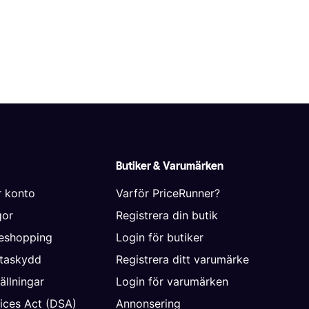
Butiker & Varumärken
r konto
Varför PriceRunner?
gor
Registrera din butik
neshopping
Login för butiker
ataskydd
Registrera ditt varumärke
ällningar
Login för varumärken
vices Act (DSA)
Annonsering