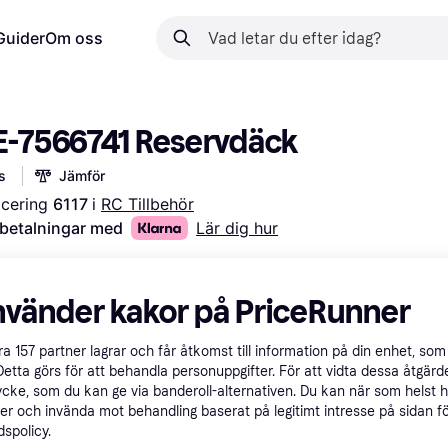
Guider
Om oss
E-7566741 Reservdäck
s
Jämför
acering 
6117 
i 
RC Tillbehör
 betalningar med
Lär dig hur
nvänder kakor på PriceRunner
åra
157
partner lagrar och får åtkomst till information på din enhet, som 
Detta görs för att behandla personuppgifter. För att vidta dessa åtgärde
ycke, som du kan ge via banderoll-alternativen. Du kan när som helst 
er och invända mot behandling baserat på legitimt intresse på sidan f
spolicy.