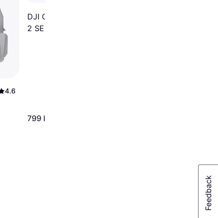
DJI Care 2 år Refresh Mini
2 SE
4.6
799 kr
237 kr