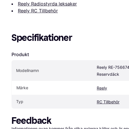
Reely Radiostyrda leksaker
Reely RC Tillbehör
Specifikationer
Produkt
Reely RE-756674
Modellnamn
Reservdäck
Märke
Reely
Typ
RC Tillbehör
Feedback
Informationen ovan kommer från olika externa källor och är en