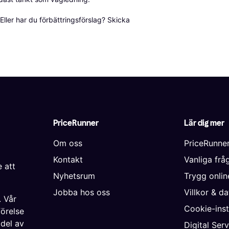
ller har du förbättringsförslag? Skicka 
PriceRunner
Lär dig mer
Om oss
PriceRunne
Kontakt
Vanliga frå
 att
Nyhetsrum
Trygg onli
Jobba hos oss
Villkor & d
. Vår
Cookie-inst
förelse
 del av
Digital Ser