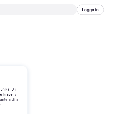
Logga in
Annons
Annons
unika ID i
r kräver vi
hantera dina
ör