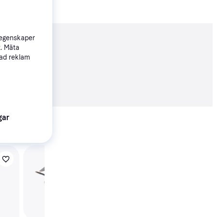
 egenskaper
nderad
t. Mäta
sad reklam
79 kr
t
Visa alla
gar
Trendande
Oras 199417V