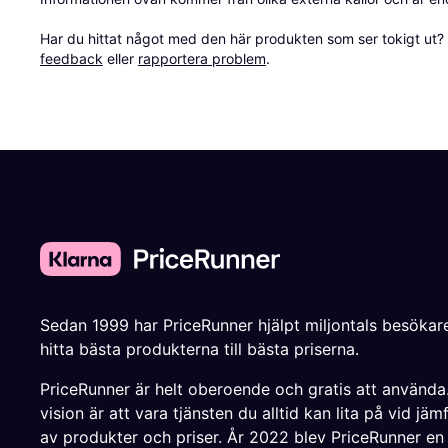
Har du hittat något med den här produkten som ser tokigt ut? E
feedback
 eller 
rapportera problem
.
Sedan 1999 har PriceRunner hjälpt miljontals besökare
hitta bästa produkterna till bästa priserna.
PriceRunner är helt oberoende och gratis att använda
vision är att vara tjänsten du alltid kan lita på vid jäm
av produkter och priser. År 2022 blev PriceRunner en