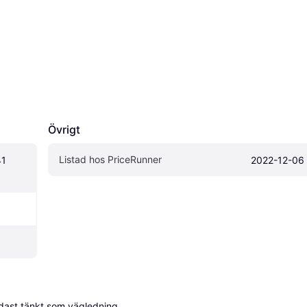
Övrigt
Listad hos PriceRunner
1 
2022-12-06
dast tänkt som vägledning.
