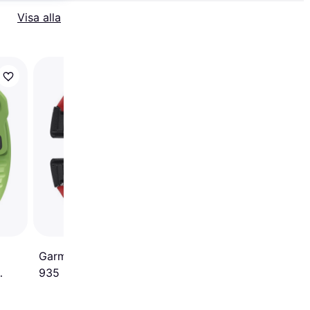
Visa alla
-53%
Hama Fitbit klockar
22
Garmin Fenix 5 Forerunner
935 22mm
Silikonarmband