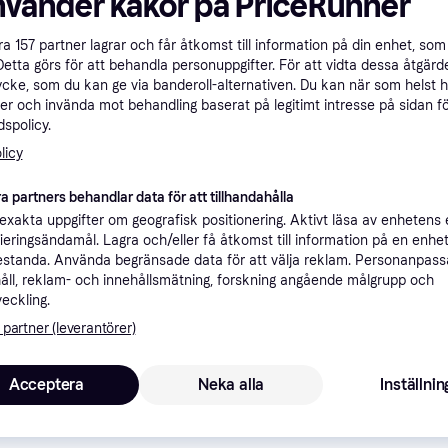
nvänder kakor på PriceRunner
ner
åra
157
partner lagrar och får åtkomst till information på din enhet, som 
Detta görs för att behandla personuppgifter. För att vidta dessa åtgärde
ycke, som du kan ge via banderoll-alternativen. Du kan när som helst 
Rekomme
er och invända mot behandling baserat på legitimt intresse på sidan f
spolicy.
licy
2
39 kr frakt
,
Idag
Garmin Forerunner 220 / 230 / 235 / 620 / 630 klockband av silikon - Svart / Grå
a partners behandlar data för att tillhandahålla
xakta uppgifter om geografisk positionering. Aktivt läsa av enhetens
ifieringsändamål. Lagra och/eller få åtkomst till information på en enhe
standa. Använda begränsade data för att välja reklam. Personanpas
2
Garmin Forerunner 220 / 230 / 235 / 620 / 630 klockband av silikon - Svart / Grå
·
åll, reklam- och innehållsmätning, forskning angående målgrupp och
Lägst pris
39 kr frakt
,
Idag
veckling.
 partner (leverantörer)
Acceptera
Neka alla
Inställnin
2
Garmin Forerunner 220 / 230 / 235 / 620 / 630 klockband av silikon - Svart / Grå
·
Lägst pris
Fri frakt