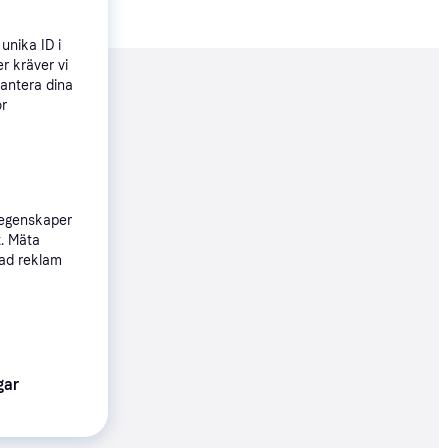
unika ID i
r kräver vi
hantera dina
nderad
ör
59 kr
 egenskaper
t. Mäta
sad reklam
59 kr
gar
59 kr