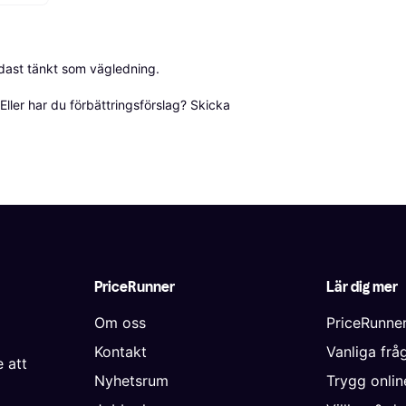
dast tänkt som vägledning.

ller har du förbättringsförslag? Skicka 
PriceRunner
Lär dig mer
Om oss
PriceRunne
Kontakt
Vanliga frå
 att
Nyhetsrum
Trygg onli