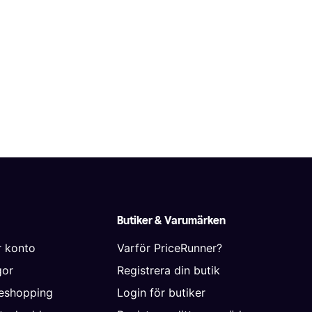
Butiker & Varumärken
r konto
Varför PriceRunner?
gor
Registrera din butik
neshopping
Login för butiker