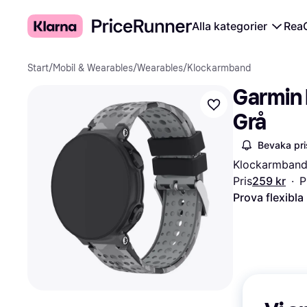
Alla kategorier
Rea
Start
/
Mobil & Wearables
/
Wearables
/
Klockarmband
Garmin 
Grå
Bevaka pri
Klockarmban
Pris
259 kr
·
P
Prova flexibla