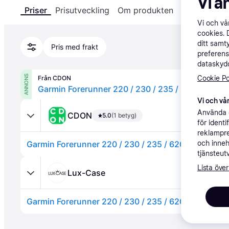
Vi a
Priser
Prisutveckling
Om produkten
Specifikatio
Vi och v
cookies. 
ditt samt
Pris med frakt
preferens
dataskydd
ANNONS
Från CDON
Cookie Po
Vi och vår
Använda e
CDON
5.0
(1 betyg)
för ident
reklampre
och inneh
tjänsteut
Lista över
Lux-Case
Annons