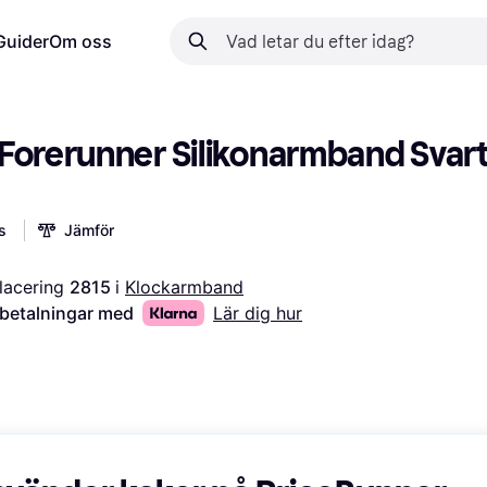
Guider
Om oss
Forerunner Silikonarmband Svart
s
Jämför
d
lacering 
2815 
i 
Klockarmband
 betalningar med
Lär dig hur