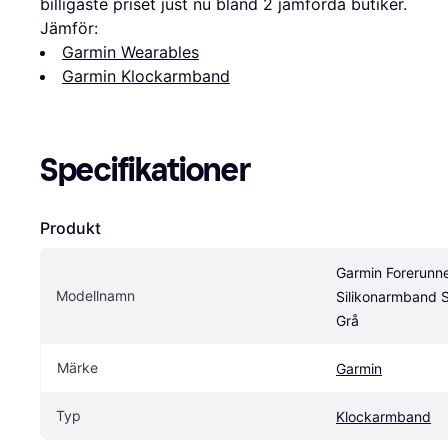
billigaste priset just nu bland 
2
 jämförda butiker.
Jämför:
Garmin Wearables
Garmin Klockarmband
Specifikationer
Produkt
Garmin Forerunne
Modellnamn
Silikonarmband S
Grå
Märke
Garmin
Typ
Klockarmband