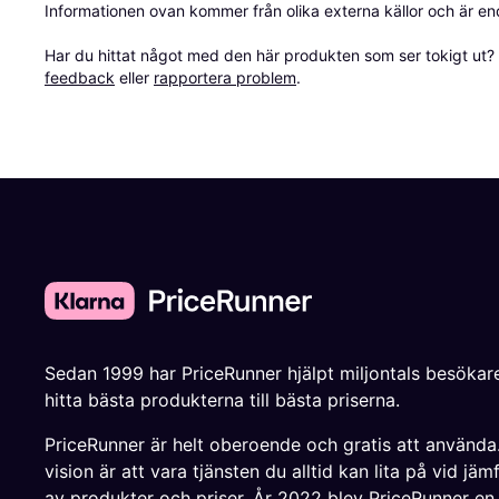
Informationen ovan kommer från olika externa källor och är en
Har du hittat något med den här produkten som ser tokigt ut? E
feedback
 eller 
rapportera problem
.
Sedan 1999 har PriceRunner hjälpt miljontals besökare
hitta bästa produkterna till bästa priserna.
PriceRunner är helt oberoende och gratis att använda
vision är att vara tjänsten du alltid kan lita på vid jäm
av produkter och priser. År 2022 blev PriceRunner en