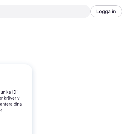
Logga in
Annons
Annons
unika ID i
r kräver vi
hantera dina
ör