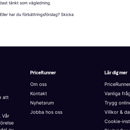
dast tänkt som vägledning.

ller har du förbättringsförslag? Skicka 
PriceRunner
Lär dig mer
Om oss
PriceRunne
Kontakt
Vanliga frå
 att
Nyhetsrum
Trygg onli
Jobba hos oss
Villkor & d
. Vår
Cookie-inst
förelse
 del av