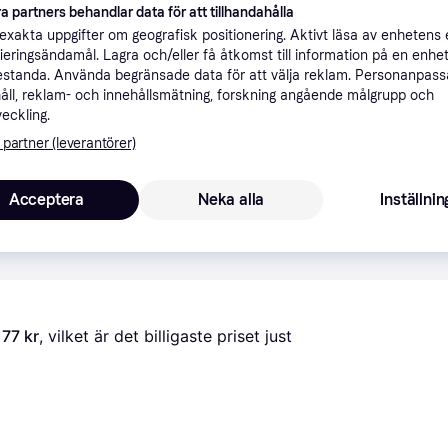
a partners behandlar data för att tillhandahålla
ner
xakta uppgifter om geografisk positionering. Aktivt läsa av enhetens
ifieringsändamål. Lagra och/eller få åtkomst till information på en enhe
standa. Använda begränsade data för att välja reklam. Personanpas
Rekomme
åll, reklam- och innehållsmätning, forskning angående målgrupp och
veckling.
 partner (leverantörer)
Acceptera
Neka alla
Inställnin
1
177 kr
, vilket är det billigaste priset just 