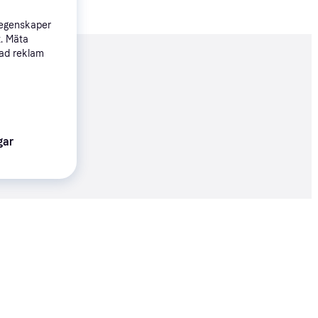
 egenskaper
t. Mäta
sad reklam
nderad
gar
77 kr