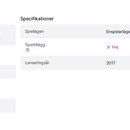
Specifikationer
Spellägen
Enspelarläg
e
Speltillägg
Nej
Lanseringsår
2017