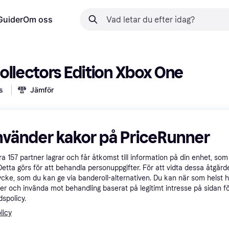
Guider
Om oss
ollectors Edition Xbox One
s
Jämför
 betalningar med
Lär dig hur
nvänder kakor på PriceRunner
åra
157
partner lagrar och får åtkomst till information på din enhet, som 
Detta görs för att behandla personuppgifter. För att vidta dessa åtgärde
ycke, som du kan ge via banderoll-alternativen. Du kan när som helst 
er och invända mot behandling baserat på legitimt intresse på sidan f
spolicy.
licy