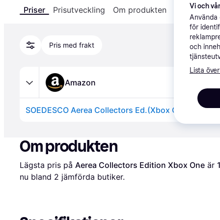
Vi och vår
Priser
Prisutveckling
Om produkten
Specifikatio
Använda e
för ident
reklampre
Pris med frakt
och inneh
tjänsteut
Lista över
Amazon
SOEDESCO Aerea Collectors Ed.(Xbox One)
Annons
Om produkten
Lägsta pris på 
Aerea Collectors Edition Xbox One
 är 
nu bland 
2
 jämförda butiker.