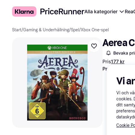
Alla kategorier
Rea
Start
/
Gaming & Underhållning
/
Spel
/
Xbox One-spel
Aerea C
Bevaka pri
Pris
177 kr
Prova flexibla
Vi a
Vi och v
cookies. 
ditt samt
preferens
dataskydd
Cookie Po