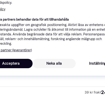
spolicy.
ner
licy
a partners behandlar data för att tillhandahålla
Rekomme
xakta uppgifter om geografisk positionering. Aktivt läsa av enhetens
ifieringsändamål. Lagra och/eller få åtkomst till information på en enhe
standa. Använda begränsade data för att välja reklam. Personanpas
2
69 kr frakt
,
1-4 dagar
åll, reklam- och innehållsmätning, forskning angående målgrupp och
veckling.
 partner (leverantörer)
Acceptera
Neka alla
Inställnin
1
·
Lägst pris
49 kr frakt
2
39 kr frakt