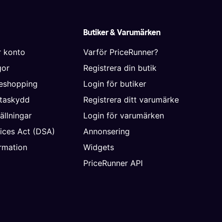
Butiker & Varumärken
r konto
Varför PriceRunner?
gor
Registrera din butik
neshopping
Login för butiker
ataskydd
Registrera ditt varumärke
ällningar
Login för varumärken
vices Act (DSA)
Annonsering
rmation
Widgets
PriceRunner API