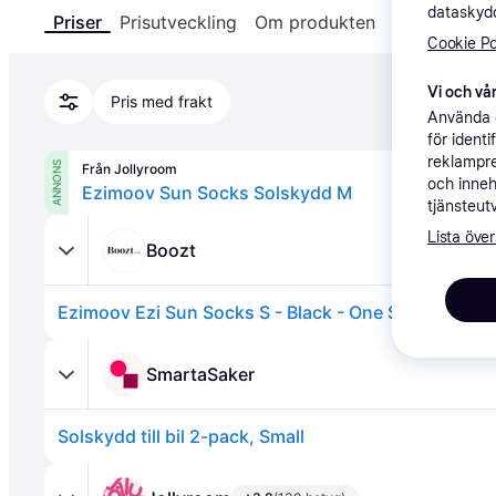
dataskydd
Priser
Prisutveckling
Om produkten
Specifikatio
Cookie Po
Vi och vår
Pris med frakt
Använda e
för ident
reklampre
ANNONS
Från Jollyroom
och inneh
Ezimoov Sun Socks Solskydd M
tjänsteut
Lista över
Boozt
Ezimoov Ezi Sun Socks S - Black - One Size
SmartaSaker
Solskydd till bil 2-pack, Small