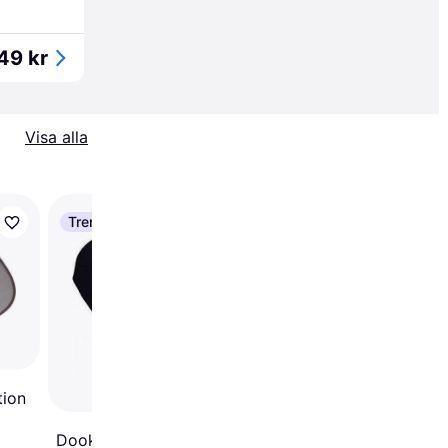
49 kr
Visa alla
Trendande
tion
Dooky Hoody Solskärm