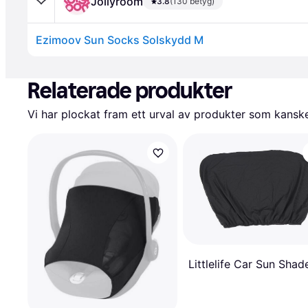
Jollyroom
3.8
(130 betyg)
Ezimoov Sun Socks Solskydd M
Annons
Relaterade produkter
Vi har plockat fram ett urval av produkter som kanske 
Littlelife Car Sun Shad