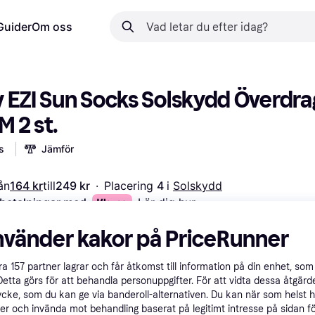
Guider
Om oss
 EZI Sun Socks Solskydd Överdrag
M 2 st.
s
Jämför
ån
164 kr
till
249 kr
·
Placering 
4 
i 
Solskydd
 betalningar med
Lär dig hur
nvänder kakor på PriceRunner
åra
157
partner lagrar och får åtkomst till information på din enhet, som 
Detta görs för att behandla personuppgifter. För att vidta dessa åtgärde
ycke, som du kan ge via banderoll-alternativen. Du kan när som helst 
er och invända mot behandling baserat på legitimt intresse på sidan f