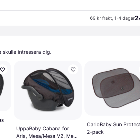
2
69 kr frakt
,
1-4 dagar
skulle intressera dig.
es
CarloBaby Sun Protec
UppaBaby Cabana for
2-pack
Aria, Mesa/Mesa V2, Mesa