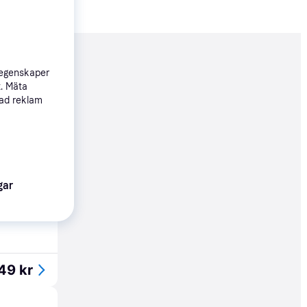
nderad
 egenskaper
t. Mäta
sad reklam
49 kr
gar
64 kr
49 kr