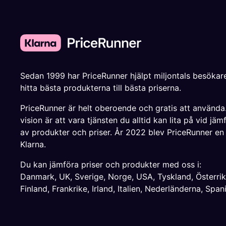
Sedan 1999 har PriceRunner hjälpt miljontals besökare
hitta bästa produkterna till bästa priserna.
PriceRunner är helt oberoende och gratis att använda
vision är att vara tjänsten du alltid kan lita på vid jäm
av produkter och priser. År 2022 blev PriceRunner en
Klarna.
Du kan jämföra priser och produkter med oss i:
Danmark
,
UK
,
Sverige
,
Norge
,
USA
,
Tyskland
,
Österri
Finland
,
Frankrike
,
Irland
,
Italien
,
Nederländerna
,
Span