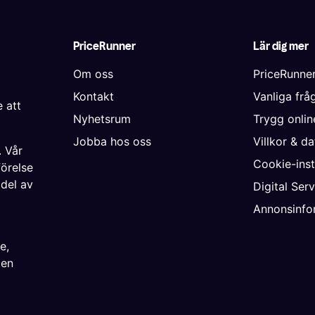
PriceRunner
Lär dig mer
Om oss
PriceRunne
Kontakt
Vanliga frå
 att
Nyhetsrum
Trygg onli
Jobba hos oss
Villkor & d
. Vår
Cookie-inst
förelse
 del av
Digital Ser
Annonsinfo
ke
,
ien