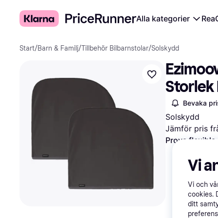
Alla kategorier
Rea
Start
/
Barn & Familj
/
Tillbehör Bilbarnstolar
/
Solskydd
Ezimoov
Storlek 
Bevaka pri
Solskydd
Jämför pris fr
Prova flexibla
Vi a
Vi och v
cookies. 
ditt samt
preferens