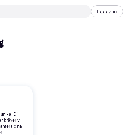
Logga in
Annons
Annons
 
unika ID i
r kräver vi
hantera dina
ör