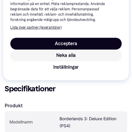
information på en enhet. Mäta reklamprestanda. Använda
begränsade data för att välja reklam. Personanpassad
reklam och innehåll, reklam- och innehållsmätning,
forskning angående målgrupp och tjänsteutveckling.
Lista över partner (leverantörer)
Om produkten
Acceptera
Lägsta pris på 
Borderlands 3: Deluxe Edition (PS4)
 är 
Neka alla
554 kr
, vilket är det billigaste priset just nu hos 1 butik.
Inställningar
Specifikationer
Produkt
Borderlands 3: Deluxe Edition 
Modellnamn
(PS4)