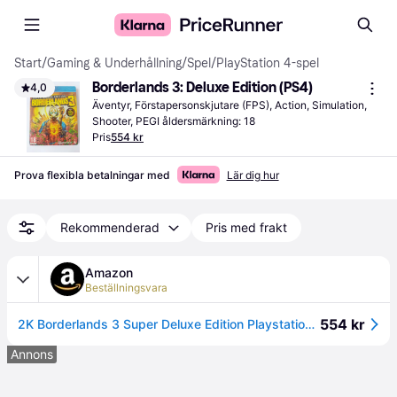
Start
/
Gaming & Underhållning
/
Spel
/
PlayStation 4-spel
Borderlands 3: Deluxe Edition (PS4)
4,0
Äventyr, Förstapersonskjutare (FPS), Action, Simulation, 
Shooter, PEGI åldersmärkning: 18
Pris
554 kr
Prova flexibla betalningar med
Lär dig hur
Rekommenderad
Pris med frakt
Amazon
Beställningsvara
554 kr
2K Borderlands 3 Super Deluxe Edition Playstation 4 (inkl. gratis uppgradering till PS5)
Annons