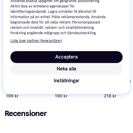
Använda exakta uppgifter om geografisk positionering.
Vi har plockat fram ett urval av produkter som kanske skulle 
Aktivt läsa av enhetens egenskaper för
intressera dig.
Visa alla
identifieringsändamål. Lagra och/eller få åtkomst till
information på en enhet. Mäta reklamprestanda. Använda
begränsade data för att välja reklam. Personanpassad
reklam och innehåll, reklam- och innehållsmätning,
forskning angående målgrupp och tjänsteutveckling.
Lista över partner (leverantörer)
Acceptera
Neka alla
Inställningar
Ark Survival
3.8
Tales of Berser
Resident Evil:
4.2
Evolved (PS4)
(PS4)
Revelations
(PS4)
199 kr
190 kr
216 kr
Recensioner