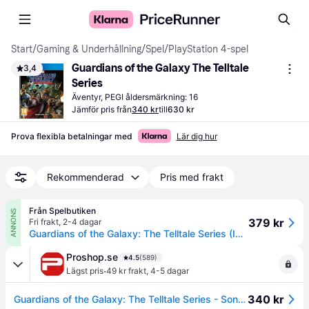
Start
/
Gaming & Underhållning
/
Spel
/
PlayStation 4-spel
Guardians of the Galaxy The Telltale 
3,4
Series
Äventyr, PEGI åldersmärkning: 16
Jämför pris från
340 kr
till
630 kr
Prova flexibla betalningar med
Lär dig hur
Rekommenderad
Pris med frakt
Från Spelbutiken
ANNONS
379 kr
Fri frakt
,
2-4 dagar
Guardians of the Galaxy: The Telltale Series (Import)
Proshop.se
4.5
(589)
·
Lägst pris
49 kr frakt
,
4-5 dagar
340 kr
Guardians of the Galaxy: The Telltale Series - Sony PlayStation 4 - Action / äventyr