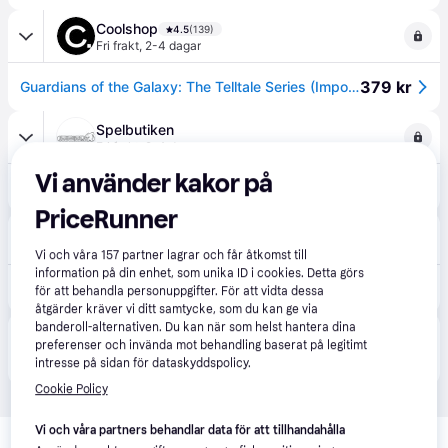
Coolshop
4.5
(139)
Fri frakt
,
2-4 dagar
379 kr
Guardians of the Galaxy: The Telltale Series (Import)
Spelbutiken
Fri frakt
,
2-4 dagar
Vi använder kakor på
379 kr
Guardians of the Galaxy: The Telltale Series (Import)
PriceRunner
Amazon
Beställningsvara
Vi och våra
157
partner lagrar och får åtkomst till
information på din enhet, som unika ID i cookies. Detta görs
630 kr
Marvel's Guardians of the Galaxy: The Telltale Series - PlayStation 4
för att behandla personuppgifter. För att vidta dessa
åtgärder kräver vi ditt samtycke, som du kan ge via
banderoll-alternativen. Du kan när som helst hantera dina
Produkten finns även hos 
1
butik
 som valt att inte 
preferenser och invända mot behandling baserat på legitimt
Visa alla
samarbeta med PriceRunner.
intresse på sidan för dataskyddspolicy.
Cookie Policy
Relaterade produkter
Vi och våra partners behandlar data för att tillhandahålla