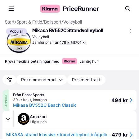
Start
/
Sport & Fritid
/
Bollsport
/
Volleyboll
Mikasa BV552C Strandvolleyboll
Populär
Volleyboll
Jämför pris från
479 kr
till
701 kr
Prova flexibla betalningar med
Lär dig hur
Rekommenderad
Pris med frakt
Från PassaSports
ANNONS
494 kr
39 kr frakt
,
Imorgon
Mikasa BV552C Beach Classic
Amazon
Lägst pris
479 kr
MIKASA strand klassisk strandvolleyboll blå/gelb/röd 5