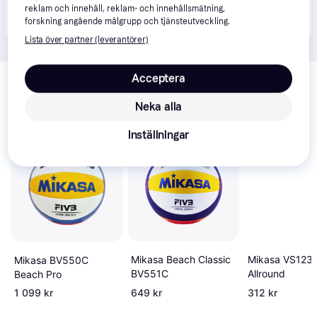
Produkten finns även hos 
1
butik
 som valt att inte 
reklam och innehåll, reklam- och innehållsmätning,
Visa alla
samarbeta med PriceRunner.
forskning angående målgrupp och tjänsteutveckling.
Lista över partner (leverantörer)
Relaterade produkter
Acceptera
Vi har plockat fram ett urval av produkter som kanske skulle 
Neka alla
intressera dig.
Visa alla
Inställningar
Mikasa Beach Classic
Mikasa VS123
Mikasa BV550C
BV551C
Allround
Beach Pro
1 099 kr
649 kr
312 kr