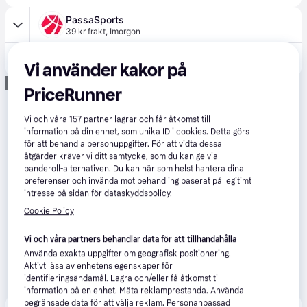
PassaSports
39 kr frakt
,
Imorgon
494 kr
Mikasa BV552C Beach Classic
Vi använder kakor på
Annons
PriceRunner
Vi och våra
157
partner lagrar och får åtkomst till
information på din enhet, som unika ID i cookies. Detta görs
för att behandla personuppgifter. För att vidta dessa
åtgärder kräver vi ditt samtycke, som du kan ge via
banderoll-alternativen. Du kan när som helst hantera dina
preferenser och invända mot behandling baserat på legitimt
intresse på sidan för dataskyddspolicy.
Cookie Policy
Vi och våra partners behandlar data för att tillhandahålla
Använda exakta uppgifter om geografisk positionering.
Aktivt läsa av enhetens egenskaper för
identifieringsändamål. Lagra och/eller få åtkomst till
information på en enhet. Mäta reklamprestanda. Använda
begränsade data för att välja reklam. Personanpassad