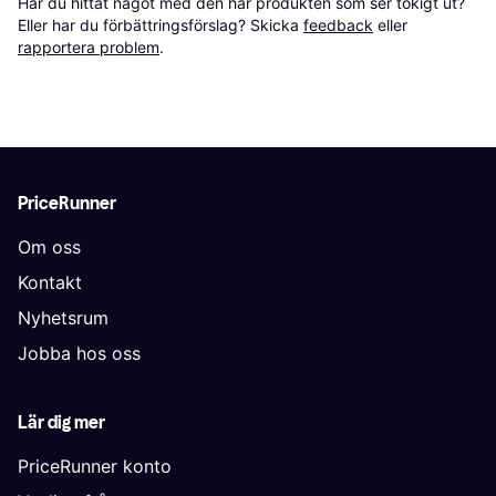
Har du hittat något med den här produkten som ser tokigt ut? 
Eller har du förbättringsförslag? Skicka 
feedback
 eller 
rapportera problem
.
PriceRunner
Om oss
Kontakt
Nyhetsrum
Jobba hos oss
Lär dig mer
PriceRunner konto