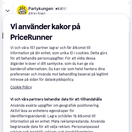
Partykungen
5.0
(1)
49 kr frakt
Vi använder kakor på
40 kr
Fjädrar Svart - 50-pack
PriceRunner
Annons
Vi och våra
157
partner lagrar och får åtkomst till
information på din enhet, som unika ID i cookies. Detta görs
för att behandla personuppgifter. För att vidta dessa
åtgärder kräver vi ditt samtycke, som du kan ge via
banderoll-alternativen. Du kan när som helst hantera dina
preferenser och invända mot behandling baserat på legitimt
intresse på sidan för dataskyddspolicy.
Cookie Policy
Vi och våra partners behandlar data för att tillhandahålla
Använda exakta uppgifter om geografisk positionering.
Aktivt läsa av enhetens egenskaper för
identifieringsändamål. Lagra och/eller få åtkomst till
information på en enhet. Mäta reklamprestanda. Använda
begränsade data för att välja reklam. Personanpassad