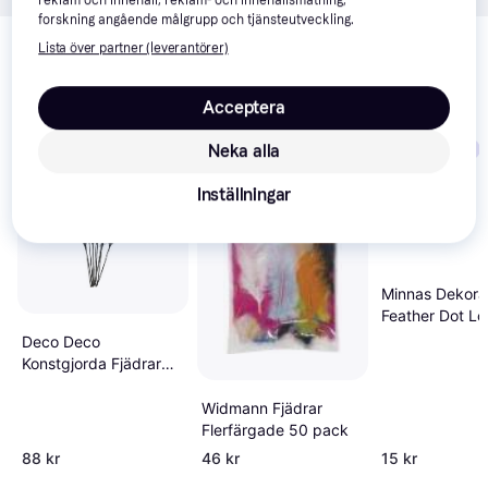
reklam och innehåll, reklam- och innehållsmätning,
forskning angående målgrupp och tjänsteutveckling.
Relaterade produkter
Lista över partner (leverantörer)
Vi har plockat fram ett urval av produkter som kanske skulle 
intressera dig.
Visa alla
Acceptera
Trendande
Trendande
Neka alla
Inställningar
Minnas Dekora
Feather Dot L
Deco Deco
Konstgjorda Fjädrar
Black 10-pack
Widmann Fjädrar
Flerfärgade 50 pack
88 kr
46 kr
15 kr