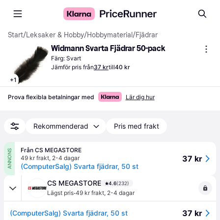
Start
/
Leksaker & Hobby
/
Hobbymaterial
/
Fjädrar
Widmann Svarta Fjädrar 50-pack
Färg: Svart
Jämför pris från
37 kr
till
40 kr
+
1
Prova flexibla betalningar med
Lär dig hur
Rekommenderad
Pris med frakt
Från CS MEGASTORE
ANNONS
37 kr
49 kr frakt
,
2-4 dagar
(ComputerSalg) Svarta fjädrar, 50 st
CS MEGASTORE
4.6
(232)
·
Lägst pris
49 kr frakt
,
2-4 dagar
37 kr
(ComputerSalg) Svarta fjädrar, 50 st