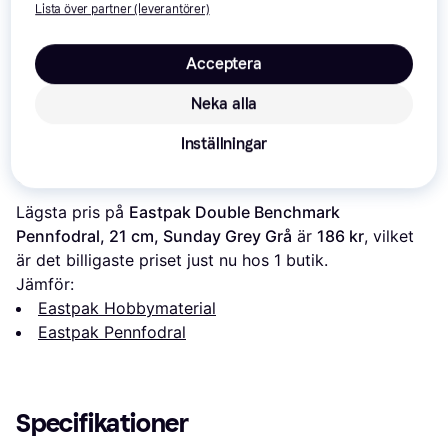
Lista över partner (leverantörer)
Caran d’Ache Metal
Acceptera
Eastpak Oval S
Box
Cricut Joy Carry Case
Sunday Grey
Neka alla
156 kr
70 kr
191 kr
Inställningar
Om produkten
Lägsta pris på 
Eastpak Double Benchmark 
Pennfodral, 21 cm, Sunday Grey Grå
 är 
186 kr
, vilket 
är det billigaste priset just nu hos 1 butik.
Jämför:
Eastpak Hobbymaterial
Eastpak Pennfodral
Specifikationer