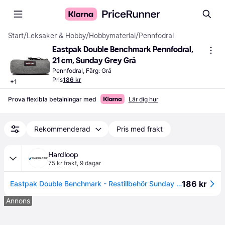
Start
/
Leksaker & Hobby
/
Hobbymaterial
/
Pennfodral
Eastpak Double Benchmark Pennfodral, 
21 cm, Sunday Grey Grå
Pennfodral, Färg: Grå
Pris
186 kr
+
1
Prova flexibla betalningar med
Lär dig hur
Rekommenderad
Pris med frakt
Hardloop
75 kr frakt
,
9 dagar
186 kr
Eastpak Double Benchmark - Restillbehör Sunday Grey Unik storlek
Annons