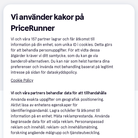
Vi använder kakor på
PriceRunner
Vi och våra
157
partner lagrar och får åtkomst till
information på din enhet, som unika ID i cookies. Detta görs
för att behandla personuppgifter. För att vidta dessa
åtgärder kräver vi ditt samtycke, som du kan ge via
banderoll-alternativen. Du kan när som helst hantera dina
preferenser och invända mot behandling baserat på legitimt
intresse på sidan för dataskyddspolicy.
Cookie Policy
Relaterade produkter
Vi och våra partners behandlar data för att tillhandahålla
Använda exakta uppgifter om geografisk positionering.
Vi har plockat fram ett urval av produkter som kanske skulle 
Aktivt läsa av enhetens egenskaper för
identifieringsändamål. Lagra och/eller få åtkomst till
intressera dig.
Visa alla
information på en enhet. Mäta reklamprestanda. Använda
begränsade data för att välja reklam. Personanpassad
reklam och innehåll, reklam- och innehållsmätning,
Trendande
forskning angående målgrupp och tjänsteutveckling.