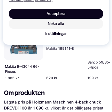
Vi har plockat fram ett urval av produkter som kanske skulle 
intressera dig.
Visa alla
Acceptera
Neka alla
Populär
Inställningar
Makita 199141-8
Bahco 59/S54
Makita B-43044 66-
54pcs
Pieces
1 885 kr
620 kr
199 kr
Om produkten
Lägsta pris på 
Holzmann Maschinen 4-back chuck 
DREVD1100
 är 
1 090 kr
, vilket är det billigaste priset 