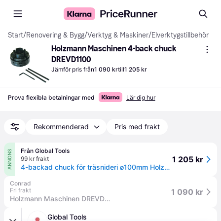
Start
/
Renovering & Bygg
/
Verktyg & Maskiner
/
Elverktygstillbehör
Holzmann Maschinen 4-back chuck 
DREVD1100
Jämför pris från
1 090 kr
till
1 205 kr
Prova flexibla betalningar med
Lär dig hur
Rekommenderad
Pris med frakt
Från Global Tools
ANNONS
1 205 kr
99 kr frakt
4-backad chuck för träsnideri ø100mm Holzmann DREVD1100
Conrad
Fri frakt
1 090 kr
Holzmann Maschinen DREVD1100 Snabbchuck
Global Tools