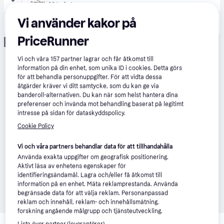
99 kr frakt
Vi använder kakor på
1 205 kr
4-backad chuck för träsnideri ø100mm Holzmann DREVD1100
PriceRunner
Annons
Vi och våra
157
partner lagrar och får åtkomst till
information på din enhet, som unika ID i cookies. Detta görs
för att behandla personuppgifter. För att vidta dessa
åtgärder kräver vi ditt samtycke, som du kan ge via
banderoll-alternativen. Du kan när som helst hantera dina
preferenser och invända mot behandling baserat på legitimt
intresse på sidan för dataskyddspolicy.
Cookie Policy
Vi och våra partners behandlar data för att tillhandahålla
Använda exakta uppgifter om geografisk positionering.
Aktivt läsa av enhetens egenskaper för
identifieringsändamål. Lagra och/eller få åtkomst till
information på en enhet. Mäta reklamprestanda. Använda
begränsade data för att välja reklam. Personanpassad
reklam och innehåll, reklam- och innehållsmätning,
forskning angående målgrupp och tjänsteutveckling.
Relaterade produkter
Lista över partner (leverantörer)