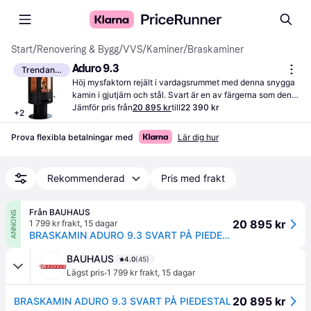
Start
/
Renovering & Bygg
/
VVS
/
Kaminer
/
Braskaminer
Aduro 9.3
Trendande
Höj mysfaktorn rejält i vardagsrummet med denna snygga 
kamin i gjutjärn och stål. Svart är en av färgerna som den 
här kaminen finns att köpa i.
Jämför pris från
20 895 kr
till
22 390 kr
+
2
Prova flexibla betalningar med
Lär dig hur
Rekommenderad
Pris med frakt
Från BAUHAUS
ANNONS
20 895 kr
1 799 kr frakt
,
15 dagar
BRASKAMIN ADURO 9.3 SVART PÅ PIEDESTAL
BAUHAUS
4.0
(45)
·
Lägst pris
1 799 kr frakt
,
15 dagar
20 895 kr
BRASKAMIN ADURO 9.3 SVART PÅ PIEDESTAL