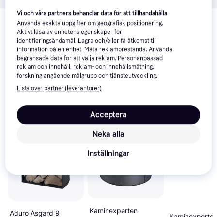
Relaterade produkter
Vi och våra partners behandlar data för att tillhandahålla
Använda exakta uppgifter om geografisk positionering.
Vi har plockat fram ett urval av produkter som kanske skulle 
Aktivt läsa av enhetens egenskaper för
intressera dig.
Visa alla
identifieringsändamål. Lagra och/eller få åtkomst till
information på en enhet. Mäta reklamprestanda. Använda
begränsade data för att välja reklam. Personanpassad
Trendande
Trendande
reklam och innehåll, reklam- och innehållsmätning,
forskning angående målgrupp och tjänsteutveckling.
Lista över partner (leverantörer)
Acceptera
Neka alla
Inställningar
Kaminexperten
Aduro Asgard 9
Kaminexperte