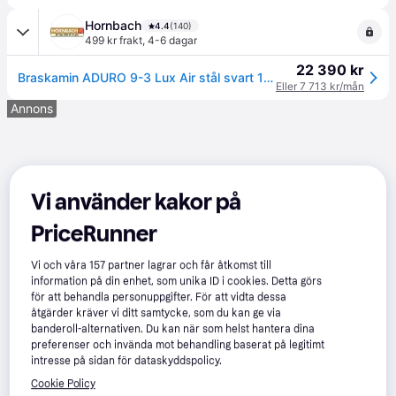
Hornbach
4.4
(140)
499 kr frakt
,
4-6 dagar
22 390 kr
Braskamin ADURO 9-3 Lux Air stål svart 114x50x45,8cm 8 kW
Eller 7 713 kr/mån
Annons
Vi använder kakor på
PriceRunner
Vi och våra
157
partner lagrar och får åtkomst till
information på din enhet, som unika ID i cookies. Detta görs
för att behandla personuppgifter. För att vidta dessa
åtgärder kräver vi ditt samtycke, som du kan ge via
banderoll-alternativen. Du kan när som helst hantera dina
preferenser och invända mot behandling baserat på legitimt
intresse på sidan för dataskyddspolicy.
Cookie Policy