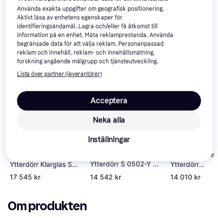
Använda exakta uppgifter om geografisk positionering.
Aktivt läsa av enhetens egenskaper för
identifieringsändamål. Lagra och/eller få åtkomst till
information på en enhet. Mäta reklamprestanda. Använda
begränsade data för att välja reklam. Personanpassad
reklam och innehåll, reklam- och innehållsmätning,
forskning angående målgrupp och tjänsteutveckling.
Lista över partner (leverantörer)
Acceptera
Neka alla
Inställningar
Swedoor Beethoven
Swedoor Albin
Swedoor Monteverdi
Ytterdörr S 0502-Y H,
Ytterdörr
Ytterdörr Klarglas S
V (100x210cm)
Cotswoldglas 
0502-Y V, H
17 545 kr
14 542 kr
14 010 kr
Y H, V (90x20
(100x200cm)
Om produkten