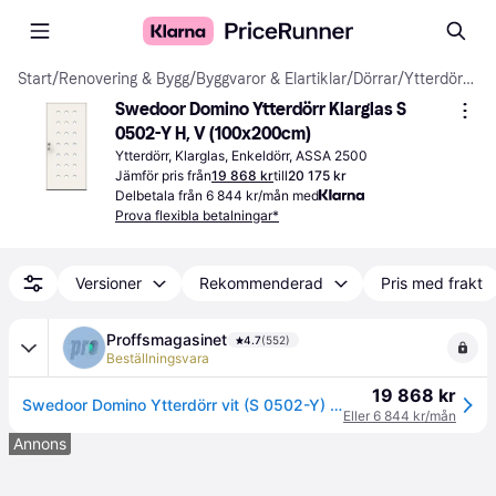
Start
/
Renovering & Bygg
/
Byggvaror & Elartiklar
/
Dörrar
/
Ytterdörrar
Swedoor Domino Ytterdörr Klarglas S 
0502-Y H, V (100x200cm)
Ytterdörr, Klarglas, Enkeldörr, ASSA 2500
Jämför pris från
19 868 kr
till
20 175 kr
Delbetala från 6 844 kr/mån med
Prova flexibla betalningar*
Versioner
Rekommenderad
Pris med frakt
Proffsmagasinet
4.7
(552)
Beställningsvara
19 868 kr
Swedoor Domino Ytterdörr vit (S 0502-Y) 988x1980 mm
Eller 6 844 kr/mån
Annons