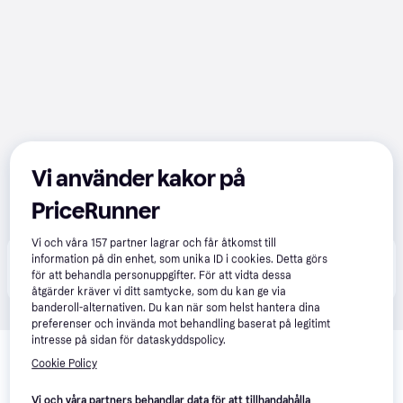
Vi använder kakor på
PriceRunner
Vi och våra
157
partner lagrar och får åtkomst till
Produkten finns även hos 
1
butik
 som valt att inte 
information på din enhet, som unika ID i cookies. Detta görs
Visa alla
för att behandla personuppgifter. För att vidta dessa
samarbeta med PriceRunner.
åtgärder kräver vi ditt samtycke, som du kan ge via
banderoll-alternativen. Du kan när som helst hantera dina
preferenser och invända mot behandling baserat på legitimt
Relaterade produkter
intresse på sidan för dataskyddspolicy.
Cookie Policy
Vi har plockat fram ett urval av produkter som kanske skulle 
intressera dig.
Visa alla
Vi och våra partners behandlar data för att tillhandahålla