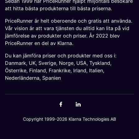
Sedan 1999 har PriceRunner hjälpt miljontals besökare
att hitta bästa produkterna till bästa priserna.
PriceRunner är helt oberoende och gratis att använda.
Vår vision är att vara tjänsten du alltid kan lita på vid
jämförelse av produkter och priser. År 2022 blev
PriceRunner en del av Klarna.
Du kan jämföra priser och produkter med oss i:
Danmark
,
UK
,
Sverige
,
Norge
,
USA
,
Tyskland
,
Österrike
,
Finland
,
Frankrike
,
Irland
,
Italien
,
Nederländerna
,
Spanien
Copyright 1999-2026 Klarna Technologies AB