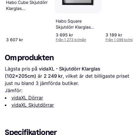
Habo Cube Skjutdörr
(x194cm)
Klarglas
(100x213.3cm)
Habo Square
Skjutdörr Klarglas
(100x213.3cm)
3 695 kr
3 189 kr
3 607 kr
Från 1 273 kr/mån
Från 1 099 kr/må
Om produkten
Lägsta pris på 
vidaXL - Skjutdörr Klarglas 
(102x205cm)
 är 
2 249 kr
, vilket är det billigaste priset 
just nu bland 
3
 jämförda butiker.
Jämför:
vidaXL Dörrar
vidaXL Skjutdörrar
Specifikationer