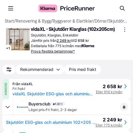
Start
/
Renovering & Bygg
/
Byggvaror & Elartiklar
/
Dörrar
/
Skjutdörrar
vidaXL - Skjutdörr Klarglas (102x205cm)
Skjutdörr, Klarglas, Enkeldörr
Jämför pris från
2 249 kr
till
2 658 kr
Delbetala från 775 kr/mån med
+
1
Prova flexibla betalningar*
Rekommenderad
Pris med frakt
Från vidaXL
ANNONS
2 658 kr
Fri frakt
Eller 916 kr/mån
vidaXL Skjutdörr ESG-glas och aluminium 102x205 cm svart
Buyersclub
1.0
(1)
·
Lägst pris
Fri frakt
,
2-3 dagar
2 249 kr
Skjutdörr ESG-glas och aluminium 102x205 cm svart
Eller 775 kr/mån