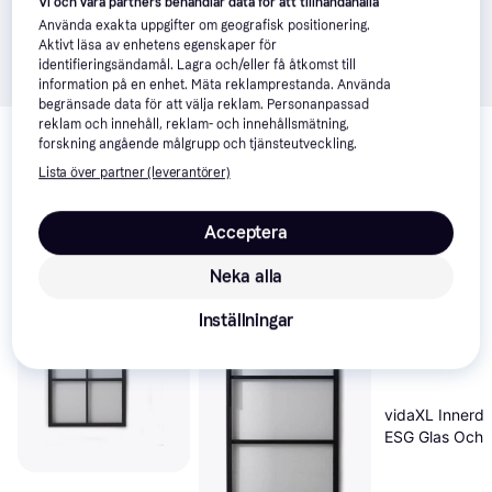
Vi och våra partners behandlar data för att tillhandahålla
Använda exakta uppgifter om geografisk positionering.
Aktivt läsa av enhetens egenskaper för
identifieringsändamål. Lagra och/eller få åtkomst till
information på en enhet. Mäta reklamprestanda. Använda
begränsade data för att välja reklam. Personanpassad
Relaterade produkter
reklam och innehåll, reklam- och innehållsmätning,
forskning angående målgrupp och tjänsteutveckling.
Vi har plockat fram ett urval av produkter som kanske skulle 
Lista över partner (leverantörer)
intressera dig.
Visa alla
Acceptera
Neka alla
Inställningar
vidaXL Innerdö
ESG Glas Och
Aluminium 102.
cm Skjutdörr K