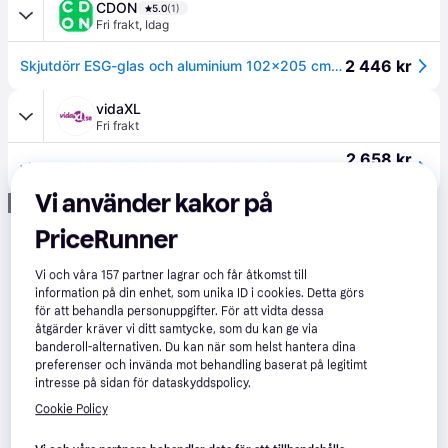
CDON
5.0
(1)
Fri frakt
,
Idag
2 446 kr
Skjutdörr ESG-glas och aluminium 102x205 cm svart
vidaXL
Fri frakt
2 658 kr
vidaXL Skjutdörr ESG-glas och aluminium 102x205 cm svart
Eller 916 kr/mån
Vi använder kakor på
Annons
PriceRunner
Vi och våra
157
partner lagrar och får åtkomst till
information på din enhet, som unika ID i cookies. Detta görs
för att behandla personuppgifter. För att vidta dessa
åtgärder kräver vi ditt samtycke, som du kan ge via
banderoll-alternativen. Du kan när som helst hantera dina
preferenser och invända mot behandling baserat på legitimt
intresse på sidan för dataskyddspolicy.
Cookie Policy