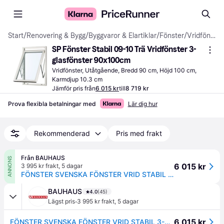
Start
/
Renovering & Bygg
/
Byggvaror & Elartiklar
/
Fönster
/
Vridfönster
SP Fönster Stabil 09-10 Trä Vridfönster 3-
glasfönster 90x100cm
Vridfönster, Utåtgående, Bredd 90 cm, Höjd 100 cm, 
Karmdjup 10.3 cm
Jämför pris från
6 015 kr
till
8 719 kr
Prova flexibla betalningar med
Lär dig hur
Rekommenderad
Pris med frakt
Från BAUHAUS
ANNONS
6 015 kr
3 995 kr frakt
,
5 dagar
FÖNSTER SVENSKA FÖNSTER VRID STABIL 3-GLAS 9X10 VIT
BAUHAUS
4.0
(45)
·
Lägst pris
3 995 kr frakt
,
5 dagar
6 015 kr
FÖNSTER SVENSKA FÖNSTER VRID STABIL 3-GLAS 9X10 VIT