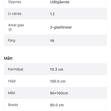
Öppnas
Utåtgående
U-värde
1.2
Antal glas
3-glasfönster
Färg
Vit
Mått
Karmdjup
10.3 cm
Höjd
100.0 cm
Mått
90x100cm
Bredd
90.0 cm