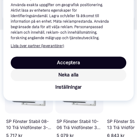
Använda exakta uppgifter om geografisk positionering.
Produkten finns även hos 
1
butik
 som valt att inte 
Visa alla
Aktivt läsa av enhetens egenskaper för
samarbeta med PriceRunner.
identifieringsändamål. Lagra och/eller få åtkomst till
information på en enhet. Mäta reklamprestanda. Använda
begränsade data för att välja reklam. Personanpassad
Relaterade produkter
reklam och innehåll, reklam- och innehållsmätning,
forskning angående målgrupp och tjänsteutveckling.
Vi har plockat fram ett urval av produkter som kanske skulle 
Lista över partner (leverantörer)
intressera dig.
Visa alla
Acceptera
Trendande
Trendande
Neka alla
Inställningar
SP Fönster Stabil 08-
SP Fönster Stabil 10-
SP Fönster Sta
10 Trä Vridfönster 3-
06 Trä Vridfönster 3-
13 Trä Vridföns
glasfönster
glasfönster
glasfönster
5 717 kr
5 079 kr
6 843 kr