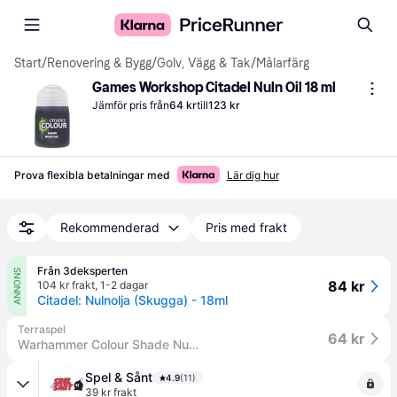
Start
/
Renovering & Bygg
/
Golv, Vägg & Tak
/
Målarfärg
Games Workshop Citadel Nuln Oil 18 ml
Jämför pris från
64 kr
till
123 kr
Prova flexibla betalningar med
Lär dig hur
Rekommenderad
Pris med frakt
Från 3deksperten
ANNONS
84 kr
104 kr frakt
,
1-2 dagar
Citadel: Nulnolja (Skugga) - 18ml
Terraspel
64 kr
Warhammer Colour Shade Nuln Oil Tidigare Citadel Colour
Spel & Sånt
4.9
(11)
39 kr frakt