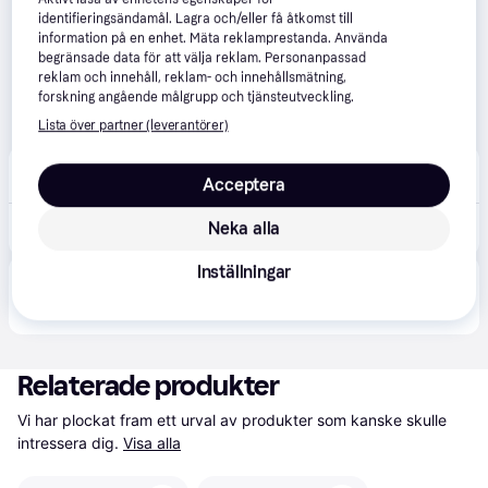
identifieringsändamål. Lagra och/eller få åtkomst till
information på en enhet. Mäta reklamprestanda. Använda
begränsade data för att välja reklam. Personanpassad
reklam och innehåll, reklam- och innehållsmätning,
forskning angående målgrupp och tjänsteutveckling.
Lista över partner (leverantörer)
3deksperten
Acceptera
104 kr frakt
,
1-2 dagar
Neka alla
84 kr
Citadel: Nulnolja (Skugga) - 18ml
Inställningar
Produkten finns även hos 
3
butiker
 som valt att inte 
Visa alla
samarbeta med PriceRunner.
Relaterade produkter
Vi har plockat fram ett urval av produkter som kanske skulle 
intressera dig.
Visa alla