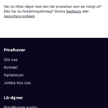
Har du hittat något med den här produkten som ser tokigt ut? 
Eller har du förbättringsförslag? Skicka 
feedback
 eller 
rapportera problem
.
PriceRunner
Om oss
Kontakt
Nyhetsrum
Jobba hos oss
Lär dig mer
PriceRunner konto