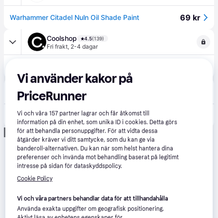
69 kr
Warhammer Citadel Nuln Oil Shade Paint
Coolshop
4.5
(139)
Fri frakt
,
2-4 dagar
123 kr
Warhammer - Paint - Shade: Nuln Oil - 24ml
Vi använder kakor på
Spelbutiken
PriceRunner
Fri frakt
,
2-4 dagar
Vi och våra
157
partner lagrar och får åtkomst till
123 kr
Warhammer - Paint - Shade: Nuln Oil - 24ml
information på din enhet, som unika ID i cookies. Detta görs
för att behandla personuppgifter. För att vidta dessa
Annons
åtgärder kräver vi ditt samtycke, som du kan ge via
banderoll-alternativen. Du kan när som helst hantera dina
preferenser och invända mot behandling baserat på legitimt
intresse på sidan för dataskyddspolicy.
Cookie Policy
Vi och våra partners behandlar data för att tillhandahålla
Använda exakta uppgifter om geografisk positionering.
Aktivt läsa av enhetens egenskaper för