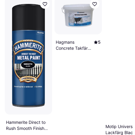
Hagmans
5
Concrete Takfärg
utomhus Black 10L
Hammerite Direct to
Motip Universa
Rush Smooth Finish
Lackfärg Black
Metallfärg 0.4L