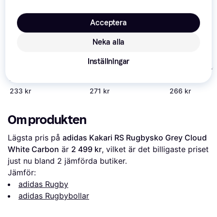
Acceptera
Neka alla
Inställningar
Gilbert G-TR4
Gilbert G-TR4000
Optimum Shark
Träningsboll Svart
Attack
233 kr
271 kr
266 kr
Om produkten
Lägsta pris på 
adidas Kakari RS Rugbysko Grey Cloud 
White Carbon
 är 
2 499 kr
, vilket är det billigaste priset 
just nu bland 
2
 jämförda butiker.
Jämför:
adidas Rugby
adidas Rugbybollar