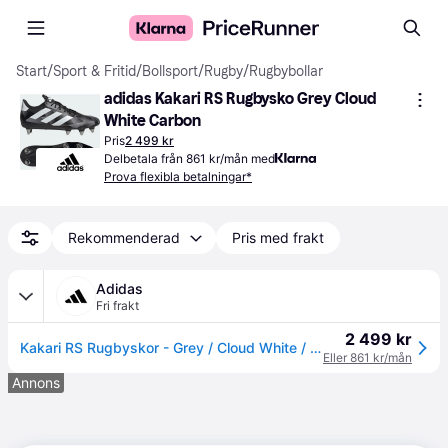
Start
/
Sport & Fritid
/
Bollsport
/
Rugby
/
Rugbybollar
adidas Kakari RS Rugbysko Grey Cloud 
White Carbon
Pris
2 499 kr
Delbetala från 861 kr/mån med
Prova flexibla betalningar*
Rekommenderad
Pris med frakt
Adidas
Fri frakt
2 499 kr
Kakari RS Rugbyskor - Grey / Cloud White / Carbon - 41 1/3
Eller 861 kr/mån
Annons