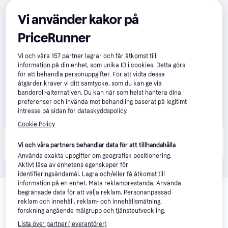
Vi använder kakor på
PriceRunner
Vi och våra
157
partner lagrar och får åtkomst till
information på din enhet, som unika ID i cookies. Detta görs
för att behandla personuppgifter. För att vidta dessa
åtgärder kräver vi ditt samtycke, som du kan ge via
banderoll-alternativen. Du kan när som helst hantera dina
preferenser och invända mot behandling baserat på legitimt
intresse på sidan för dataskyddspolicy.
Cookie Policy
Produkten finns även hos 
1
butik
 som valt att inte 
Visa alla
Vi och våra partners behandlar data för att tillhandahålla
samarbeta med PriceRunner.
Använda exakta uppgifter om geografisk positionering.
Aktivt läsa av enhetens egenskaper för
identifieringsändamål. Lagra och/eller få åtkomst till
Relaterade produkter
information på en enhet. Mäta reklamprestanda. Använda
begränsade data för att välja reklam. Personanpassad
Vi har plockat fram ett urval av produkter som kanske skulle 
reklam och innehåll, reklam- och innehållsmätning,
forskning angående målgrupp och tjänsteutveckling.
intressera dig.
Visa alla
Lista över partner (leverantörer)