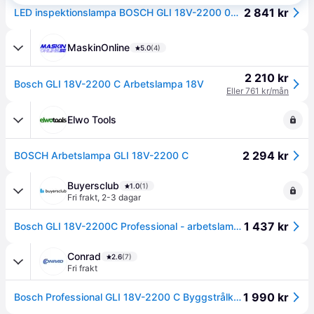
2 841 kr
LED inspektionslampa BOSCH GLI 18V-2200 0601446501
MaskinOnline
5.0
(4)
2 210 kr
Bosch GLI 18V-2200 C Arbetslampa 18V
Eller 761 kr/mån
Elwo Tools
2 294 kr
BOSCH Arbetslampa GLI 18V-2200 C
Buyersclub
1.0
(1)
Fri frakt
,
2-3 dagar
1 437 kr
Bosch GLI 18V-2200C Professional - arbetslampa - LED
Conrad
2.6
(7)
Fri frakt
1 990 kr
Bosch Professional GLI 18V-2200 C Byggstrålkastare 2200 lm 0601446501