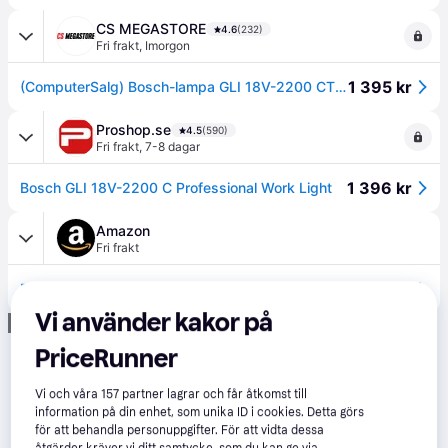
CS MEGASTORE
4.6
(232)
Fri frakt
,
Imorgon
1 395 kr
(ComputerSalg) Bosch-lampa GLI 18V-2200 CT, enskild - SOLO
Proshop.se
4.5
(590)
Fri frakt
,
7-8 dagar
1 396 kr
Bosch GLI 18V-2200 C Professional Work Light
Amazon
Fri frakt
1 396 kr
Bosch Professional 18V System sladdlös LED-bygglampa GLI 18V-2200 C (max. ljusflöde 2 200 lumen, anslutningsklar, utan batterier och laddare, i kartong))
Vi använder kakor på
Annons
PriceRunner
Vi och våra
157
partner lagrar och får åtkomst till
information på din enhet, som unika ID i cookies. Detta görs
för att behandla personuppgifter. För att vidta dessa