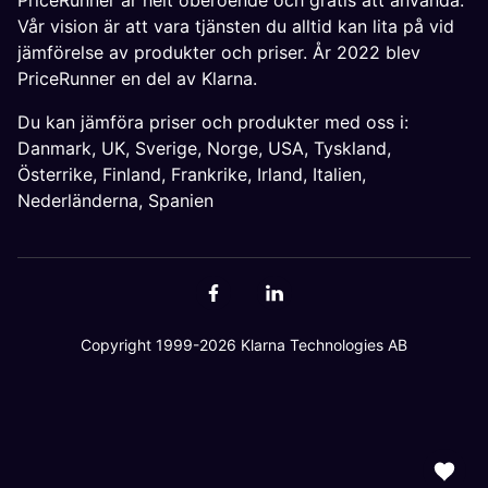
PriceRunner är helt oberoende och gratis att använda.
Vår vision är att vara tjänsten du alltid kan lita på vid
jämförelse av produkter och priser. År 2022 blev
PriceRunner en del av Klarna.
Du kan jämföra priser och produkter med oss i:
Danmark
,
UK
,
Sverige
,
Norge
,
USA
,
Tyskland
,
Österrike
,
Finland
,
Frankrike
,
Irland
,
Italien
,
Nederländerna
,
Spanien
Copyright 1999-2026 Klarna Technologies AB