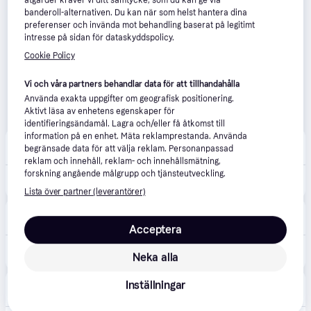
åtgärder kräver vi ditt samtycke, som du kan ge via
banderoll-alternativen. Du kan när som helst hantera dina
preferenser och invända mot behandling baserat på legitimt
intresse på sidan för dataskyddspolicy.
Cookie Policy
Vi och våra partners behandlar data för att tillhandahålla
Använda exakta uppgifter om geografisk positionering.
Aktivt läsa av enhetens egenskaper för
identifieringsändamål. Lagra och/eller få åtkomst till
information på en enhet. Mäta reklamprestanda. Använda
Duab
4.5
(54)
begränsade data för att välja reklam. Personanpassad
89 kr frakt
,
4-5 dagar
reklam och innehåll, reklam- och innehållsmätning,
forskning angående målgrupp och tjänsteutveckling.
2 209 kr
Bosch GLI 18V-2200 Ct Solo Lykt
Lista över partner (leverantörer)
Hylte Jakt & Lantman
4.8
(284)
89 kr frakt
,
6-7 dagar
Acceptera
2 209 kr
Bosch GLI 18V-2200 Ct Solo Lykt
Neka alla
Eller 761 kr/mån
Trodo
Inställningar
69 kr frakt