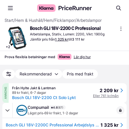
Start
/
Hem & Hushåll
/
Hem
/
Ficklampor
/
Arbetslampor
Bosch GLI 18V-2200 C Professional
Arbetslampa, Stativ, Lumen: 2200, Vikt: 1900g
Jämför pris från
1 325 kr
till
3 111 kr
+
2
Prova flexibla betalningar med
Lär dig hur
Rekommenderad
Pris med frakt
Från Hylte Jakt & Lantman
ANNONS
2 209 kr
89 kr frakt
,
6-7 dagar
Eller 761 kr/mån
Bosch GLI 18V-2200 Ct Solo Lykt
Compumail
4.6
(87)
·
Lägst pris
69 kr frakt
,
1-2 dagar
1 325 kr
Bosch GLI 18V-2200C Professional Arbejdslys --> I lager, forväntat leveransdatum hos dig 07-08-2026