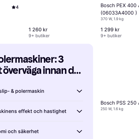
Bosch PEX 400
4
(06033A4000 )
370 W, 1.9 kg
1 260 kr
1 299 kr
9+ butiker
9+ butiker
olermaskiner: 3 
t överväga innan du 
 slip- & polermaskin
Bosch PSS 250
olika typer av slip- & polermaskiner,
250 W, 1.6 kg
skinens effekt och hastighet
par, vinkelslipar och
Excenterslipar
är bra för allmän
 slip- & polermaskin påverkar hur
r en fin yta utan repor.
Vinkelslipar
omi och säkerhet
kan arbeta. För enklare uppgifter kan
vre arbete och kan användas för att