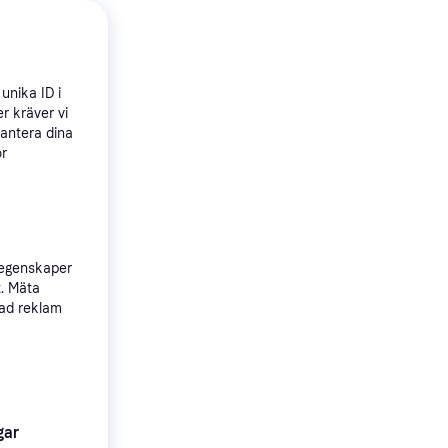
unika ID i
r kräver vi
hantera dina
5
Z Solo
ör
 egenskaper
t. Mäta
sad reklam
gar