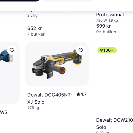
0 Solo
Bosch GWS 7-1
5
Ryobi R18AG-0 Solo
Professional
2.5 kg
720 W, 1.9 kg
599 kr
652 kr
9+ butiker
7 butiker
100+
4.7
Dewalt DCG405NT-
XJ Solo
1.75 kg
 GWS
Dewalt DCW210
Solo
0.93 kg