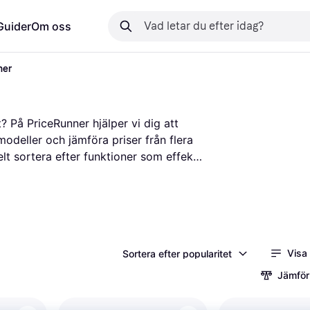
Guider
Om oss
ner
? På PriceRunner hjälper vi dig att 
modeller och jämföra priser från flera 
t sortera efter funktioner som effekt, 
t välja den maskin som passar dina 
nsioner för att få en uppfattning om 
t val genom att ge dig all information 
 får mest valuta för pengarna genom 
din nästa slip- eller polermaskin!
Visa
Sortera efter popularitet
Jämför