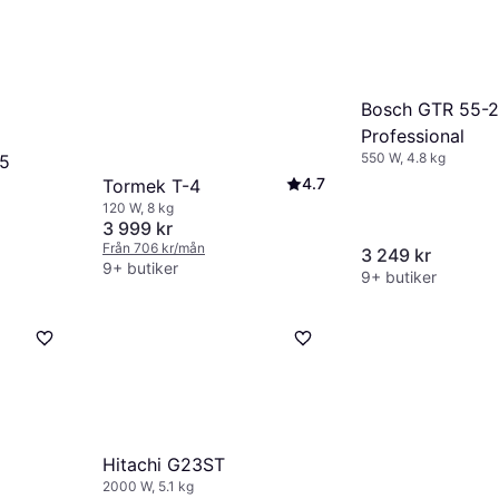
Bosch GTR 55-
Professional
550 W, 4.8 kg
25
4.7
Tormek T-4
120 W, 8 kg
o
3 999 kr
Från 706 kr/mån
3 249 kr
9+ butiker
9+ butiker
Hitachi G23ST
2000 W, 5.1 kg