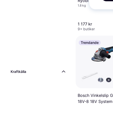
Ryobi One+ R18P-
1.8 kg
1 177 kr
9+ butiker
Trendande
Kraftkälla
Bosch Vinkelslip
18V-8 18V System