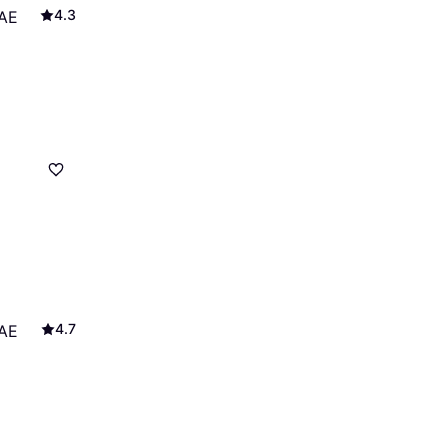
4.3
 AE
4.7
 AE