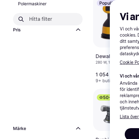
Populär
Polermaskiner
Vi a
Vi och v
Pris
cookies. 
ditt samt
preferens
dataskydd
Dewalt DWE6423
Cookie Po
280 W, 1.5 kg
1 054 kr
Vi och vår
9+ butiker
Använda e
för ident
reklampre
50+
och inneh
tjänsteut
Lista över
Märke