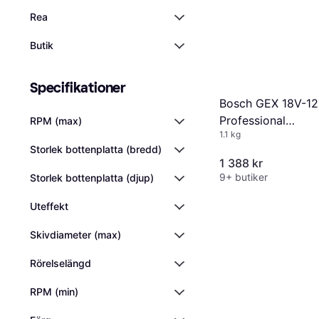
Rea
Butik
Specifikationer
Bosch GEX 18V-1
Professional
RPM (max)
1.1 kg
(0601372201) Sol
Storlek bottenplatta (bredd)
1 388 kr
9+ butiker
Storlek bottenplatta (djup)
Uteffekt
Skivdiameter (max)
Rörelselängd
RPM (min)