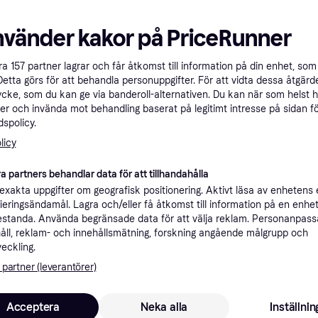
100+
100+
nvänder kakor på PriceRunner
åra
157
partner lagrar och får åtkomst till information på din enhet, som 
Detta görs för att behandla personuppgifter. För att vidta dessa åtgärde
ycke, som du kan ge via banderoll-alternativen. Du kan när som helst 
Makita DGA506
er och invända mot behandling baserat på legitimt intresse på sidan f
4.8
Makita DBO180Z
spolicy.
2.6 kg
4.7
-QS
Solo
licy
180 W, 1.7 kg
1 099 kr
1 714 kr
a partners behandlar data för att tillhandahålla
9+ butiker
9+ butiker
xakta uppgifter om geografisk positionering. Aktivt läsa av enhetens
ifieringsändamål. Lagra och/eller få åtkomst till information på en enhe
standa. Använda begränsade data för att välja reklam. Personanpas
50+
åll, reklam- och innehållsmätning, forskning angående målgrupp och
veckling.
 partner (leverantörer)
Acceptera
Neka alla
Inställnin