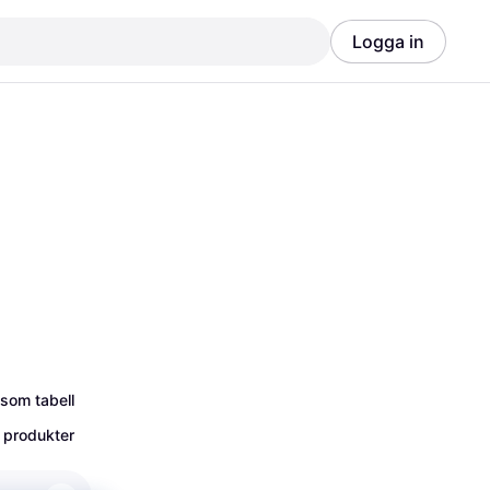
Logga in
Annons
Annons
 som tabell
 produkter