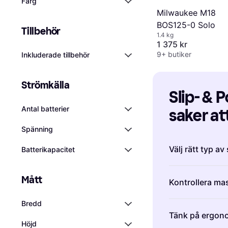
Färg
Milwaukee M18
BOS125-0 Solo
Tillbehör
1.4 kg
1 375 kr
9+ butiker
Inkluderade tillbehör
Strömkälla
Slip- & P
Antal batterier
saker at
köper
Spänning
Välj rätt typ av
Batterikapacitet
Det finns flera 
Mått
Kontrollera ma
som excentersli
polermaskiner.
Bredd
Effekten hos en
slipning och ge
Tänk på ergon
kraftfullt den 
passar för grö
Höjd