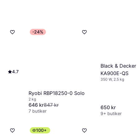
-24%
Black & Decker
4.7
KA900E-QS
350 W, 2.5 kg
Ryobi RBP18250-0 Solo
2 kg
646 kr
847 kr
650 kr
7 butiker
9+ butiker
100+