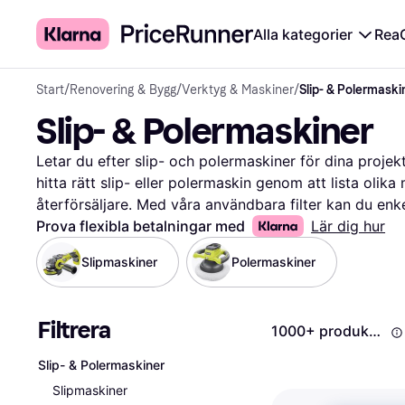
Alla kategorier
Rea
Start
/
Renovering & Bygg
/
Verktyg & Maskiner
/
Slip- & Polermaski
Slip- & Polermaskiner
Letar du efter slip- och polermaskiner för dina projekt
hitta rätt slip- eller polermaskin genom att lista olika 
återförsäljare. Med våra användbara filter kan du enkel
storlek eller varumärke. Det gör det lättare för dig at
Prova flexibla betalningar med
Lär dig hur
behov och din budget. Du kan också läsa användarrece
Slipmaskiner
Polermaskiner
vad andra tycker om produkterna. Vi guidar dig till rät
du behöver på ett och samma ställe. Vi ser till att du
att visa de bästa erbjudandena. Börja här för att hitta 
Filtrera
1000+ produkter
Mer om slip- & polermaskiner »
Slip- & Polermaskiner
Slipmaskiner