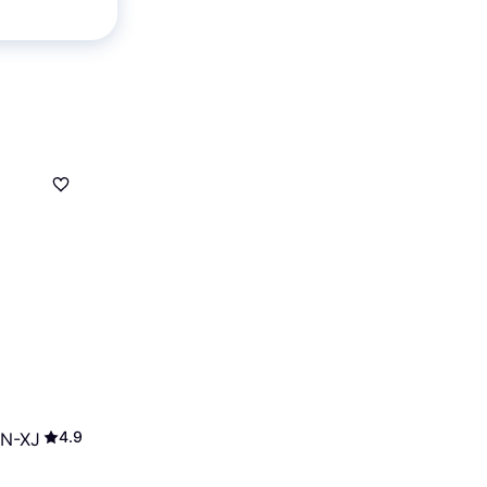
5
25
4.9
N-XJ