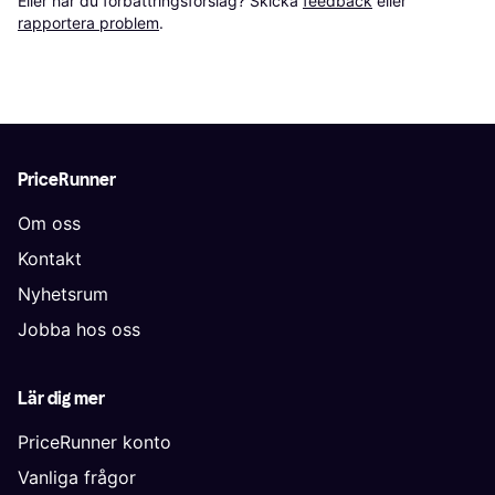
Eller har du förbättringsförslag? Skicka 
feedback
 eller 
rapportera problem
.
PriceRunner
Om oss
Kontakt
Nyhetsrum
Jobba hos oss
Lär dig mer
PriceRunner konto
Vanliga frågor