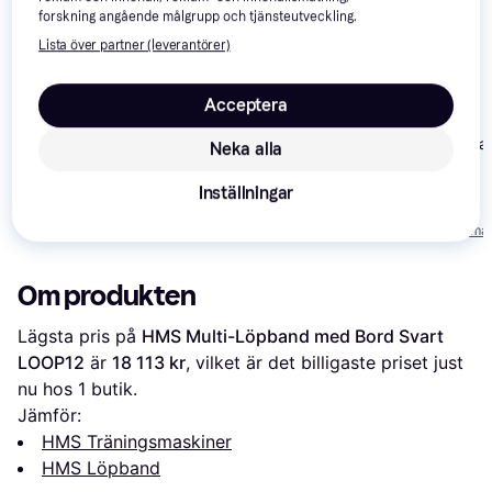
forskning angående målgrupp och tjänsteutveckling.
Lista över partner (leverantörer)
Acceptera
Master Fitness T25
Gymstick Tread
Neka alla
GT3.0
Trekkrunner
1
Inställningar
Treadmill TR001
7 490 kr
8 990 kr
2 988 kr
Från 2 580 kr/må
Om produkten
Lägsta pris på 
HMS Multi-Löpband med Bord Svart 
LOOP12
 är 
18 113 kr
, vilket är det billigaste priset just 
nu hos 1 butik.
Jämför:
HMS Träningsmaskiner
HMS Löpband