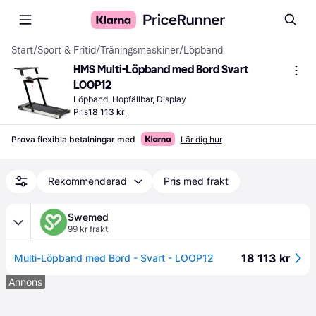
Start
/
Sport & Fritid
/
Träningsmaskiner
/
Löpband
HMS Multi-Löpband med Bord Svart 
LOOP12
Löpband, Hopfällbar, Display
Pris
18 113 kr
Prova flexibla betalningar med
Lär dig hur
Rekommenderad
Pris med frakt
Swemed
99 kr frakt
18 113 kr
Multi-Löpband med Bord - Svart - LOOP12
Annons