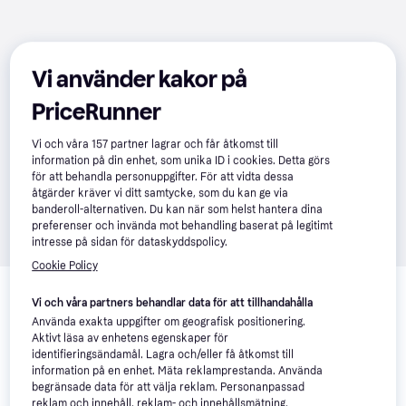
Vi använder kakor på
PriceRunner
Vi och våra
157
partner lagrar och får åtkomst till
information på din enhet, som unika ID i cookies. Detta görs
för att behandla personuppgifter. För att vidta dessa
åtgärder kräver vi ditt samtycke, som du kan ge via
banderoll-alternativen. Du kan när som helst hantera dina
preferenser och invända mot behandling baserat på legitimt
intresse på sidan för dataskyddspolicy.
Cookie Policy
Relaterade produkter
Vi och våra partners behandlar data för att tillhandahålla
Vi har plockat fram ett urval av produkter som kanske skulle 
Använda exakta uppgifter om geografisk positionering.
intressera dig.
Visa alla
Aktivt läsa av enhetens egenskaper för
identifieringsändamål. Lagra och/eller få åtkomst till
information på en enhet. Mäta reklamprestanda. Använda
begränsade data för att välja reklam. Personanpassad
reklam och innehåll, reklam- och innehållsmätning,