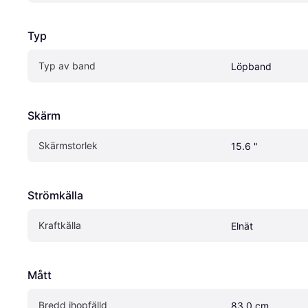
Typ
Typ av band
Löpband
Skärm
Skärmstorlek
15.6 "
Strömkälla
Kraftkälla
Elnät
Mått
Bredd ihopfälld
83.0 cm