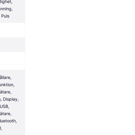
ighet, 
nning, 
 Puls
llare, 
nktion, 
tare, 
 Display, 
USB, 
tare, 
uetooth, 
, 