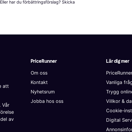
ller har du förbättringsförslag? Skicka 
PriceRunner
Lär dig mer
Om oss
PriceRunne
Kontakt
Vanliga frå
 att
Nyhetsrum
Trygg onli
Jobba hos oss
Villkor & d
. Vår
Cookie-inst
förelse
 del av
Digital Ser
Annonsinfo