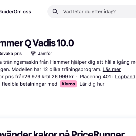
Guider
Om oss
mmer Q Vadis 10.0
Bevaka pris
Jämför
 träningsmaskin från Hammer hjälper dig att hålla igång m
ngen. Modellen har 12 olika träningsprogram.
Läs mer
r pris från
26 979 kr
till
26 999 kr
·
Placering 
401 
i 
Löpband
 flexibla betalningar med
Lär dig hur
nvänder kakor på PriceRunner