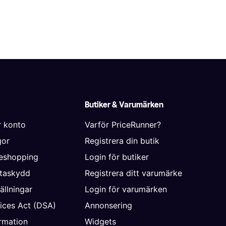
Butiker & Varumärken
r konto
Varför PriceRunner?
gor
Registrera din butik
neshopping
Login för butiker
ataskydd
Registrera ditt varumärke
ällningar
Login för varumärken
vices Act (DSA)
Annonsering
rmation
Widgets