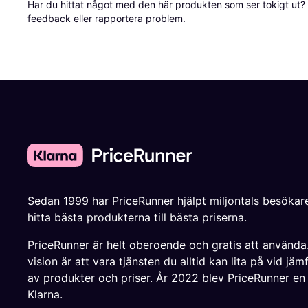
Har du hittat något med den här produkten som ser tokigt ut? E
feedback
 eller 
rapportera problem
.
Sedan 1999 har PriceRunner hjälpt miljontals besökare
hitta bästa produkterna till bästa priserna.
PriceRunner är helt oberoende och gratis att använda
vision är att vara tjänsten du alltid kan lita på vid jäm
av produkter och priser. År 2022 blev PriceRunner en
Klarna.