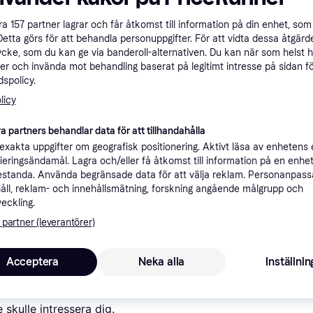
ner
åra
157
partner lagrar och får åtkomst till information på din enhet, som 
Detta görs för att behandla personuppgifter. För att vidta dessa åtgärde
ycke, som du kan ge via banderoll-alternativen. Du kan när som helst 
Rekomme
er och invända mot behandling baserat på legitimt intresse på sidan f
spolicy.
licy
26 9
69 kr frakt
a partners behandlar data för att tillhandahålla
xakta uppgifter om geografisk positionering. Aktivt läsa av enhetens
26 9
Fri frakt
,
1-4 dagar
ne Size
ifieringsändamål. Lagra och/eller få åtkomst till information på en enhe
standa. Använda begränsade data för att välja reklam. Personanpas
åll, reklam- och innehållsmätning, forskning angående målgrupp och
veckling.
 partner (leverantörer)
26 9
69 kr frakt
Acceptera
Neka alla
Inställnin
skulle intressera dig.