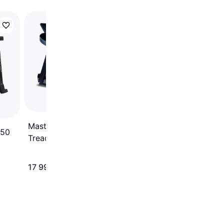
Titan Life T90 Pro
Treadmill
5
Master Fitness
T50
Treadmill T55
19 990 kr
17 990 kr
Från 6 886 kr/mån