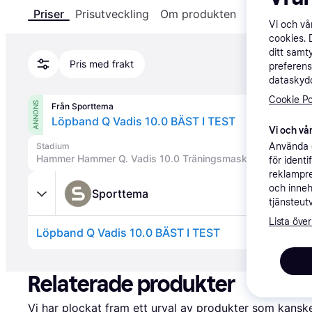
Priser
Prisutveckling
Om produkten
Specifikatio
Vi och v
cookies. 
ditt samt
Pris med frakt
preferens
dataskydd
Cookie Po
ANNONS
Från Sporttema
Löpband Q Vadis 10.0 BÄST I TEST
Vi och vår
Använda e
Stadium
Hammer Hammer Q. Vadis 10.0 Träningsmaskiner Black - O
för ident
reklampre
och inneh
Sporttema
tjänsteut
Lista över
Löpband Q Vadis 10.0 BÄST I TEST
Annons
Relaterade produkter
Vi har plockat fram ett urval av produkter som kanske 