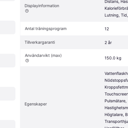
Distans, Hast
Displayinformation
Kalorieförbrä
Lutning, Tid,
Antal träningsprogram
12
Tillverkargaranti
2 år
Användarvikt (max)
150.0 kg
Vattenflaskhå
Nödstoppsfu
Kroppsfettmä
Touchscreen,
Pulsmätare, 
Egenskaper
Hastighetsmä
Högtalare, Bl
Transporthjul