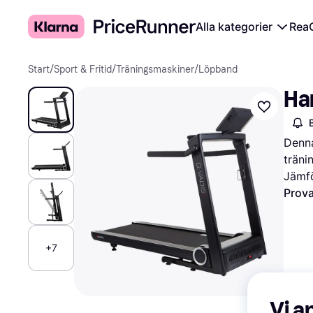
Alla kategorier
Rea
Start
/
Sport & Fritid
/
Träningsmaskiner
/
Löpband
Ha
Denna
träni
Jämfö
Prova
+7
Vi a