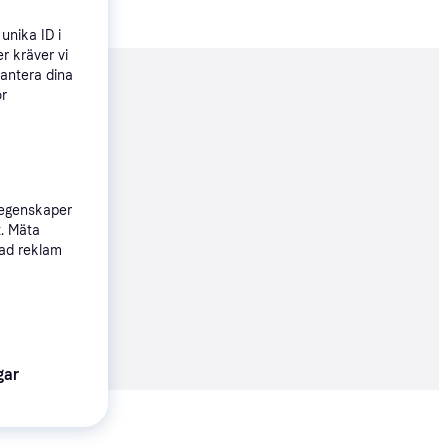
unika ID i
r kräver vi
hantera dina
nderad
ör
99 kr
 egenskaper
79 kr
t. Mäta
sad reklam
99 kr
gar
Visa alla