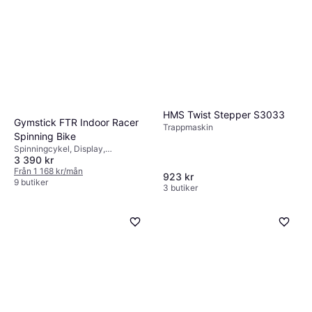
HMS Twist Stepper S3033
Gymstick FTR Indoor Racer
Trappmaskin
Spinning Bike
Spinningcykel, Display,
3 390 kr
Transporthjul, Vattenflaskhållare,
Kalorimätare, Pulsmätare,
Från 1 168 kr/mån
923 kr
Bluetooth, Trådlös pulsmottagare,
9 butiker
3 butiker
Justerbar sadel