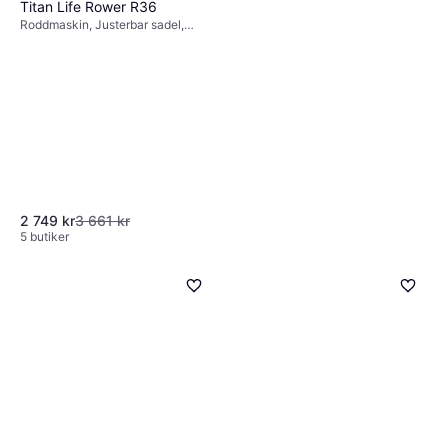
Titan Life Rower R36
Roddmaskin, Justerbar sadel,
Transporthjul, Display
2 749 kr
3 661 kr
5 butiker
Gymstick Pulley Station
PS4.0
Styrkemaskin
3 699 kr
6 butiker