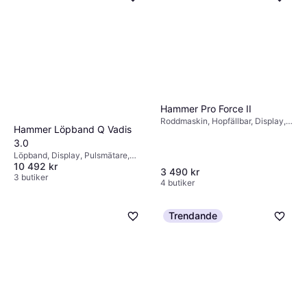
Hammer Pro Force II
Roddmaskin, Hopfällbar, Display,
Hammer Löpband Q Vadis
Transporthjul
3.0
Löpband, Display, Pulsmätare,
10 492 kr
Hopfällbar
3 490 kr
3 butiker
4 butiker
Trendande