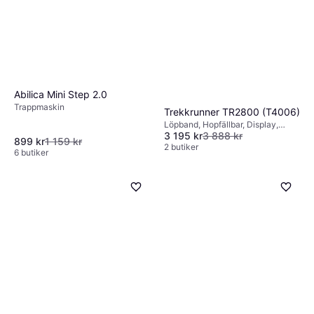
Abilica Mini Step 2.0
Trappmaskin
Trekkrunner TR2800 (T4006)
Löpband, Hopfällbar, Display,
3 195 kr
3 888 kr
Transporthjul
899 kr
1 159 kr
2 butiker
6 butiker