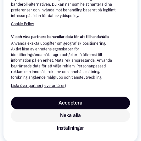
6 butiker
banderoll-alternativen. Du kan när som helst hantera dina
preferenser och invända mot behandling baserat på legitimt
intresse på sidan för dataskyddspolicy.
Cookie Policy
Vi och våra partners behandlar data för att tillhandahålla
Använda exakta uppgifter om geografisk positionering.
Aktivt läsa av enhetens egenskaper för
Hammer Walk 2.0
identifieringsändamål. Lagra och/eller få åtkomst till
Kontorsgåband Norsk
information på en enhet. Mäta reklamprestanda. Använda
begränsade data för att välja reklam. Personanpassad
Master Fitness T25
reklam och innehåll, reklam- och innehållsmätning,
Löpband, Lutning 15%, Trådlös
forskning angående målgrupp och tjänsteutveckling.
4 399 kr
8 990 kr
pulsmottagare, Transporthjul,
Från 1 515 kr/mån
Lista över partner (leverantörer)
Display, Pulsmätare, Kalorimätare,
7 butiker
4 butiker
Hastighetsmätare, Hopfällbar
Acceptera
Neka alla
Inställningar