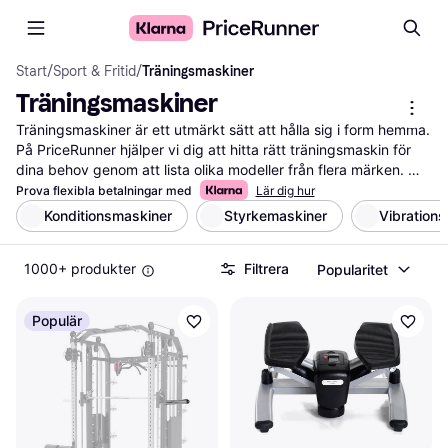
Start
/
Sport & Fritid
/
Träningsmaskiner
Träningsmaskiner
Träningsmaskiner är ett utmärkt sätt att hålla sig i form hemma. 
På PriceRunner hjälper vi dig att hitta rätt träningsmaskin för 
dina behov genom att lista olika modeller från flera märken. 
Använd våra praktiska filter för att enkelt sortera efter 
Prova flexibla betalningar med
Lär dig hur
funktioner som typ av maskin, pris eller användarrecensioner. 
Konditionsmaskiner
Styrkemaskiner
Vibrations
Det gör det lättare för dig att välja den maskin som passar dina 
preferenser och din budget. Du kan också läsa recensioner 
1000+ produkter
Filtrera
Popularitet
från andra användare för att få en bättre uppfattning om 
produkternas prestanda och kvalitet. Vi strävar efter att ge dig 
den bästa informationen för att göra ett välgrundat val. Börja 
Populär
här för att jämföra träningsmaskiner och hitta det bästa 
alternativet för din träning!
Mer om träningsmaskiner »