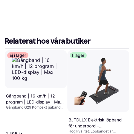
Relaterat hos våra butiker
Ej i lager
I lager
Gångband | 16 km/h | 12
program | LED-display | Max
Gångband Q29 Kompakt gåband
100 kg
för smidig hemmaträning. Skapa
bättre hälsa och mer rörelse i
BJTDLLX Elektrisk löpband
vardagen med gångbandet Q29.
för underbord –
Den kompakta designen gör det
Hög kvalitet: Löpbandet är
perfekt för hemmaträning, kontor
promenaddyna mini för hem,
1 495 kr