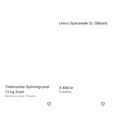
Urevo Spacewalk 5L Gåband
Trekkrunner Spinningcykel
4 490 kr
13 kg Svart
5 butiker
Motionscykel, Display
2 995 kr
2 butiker