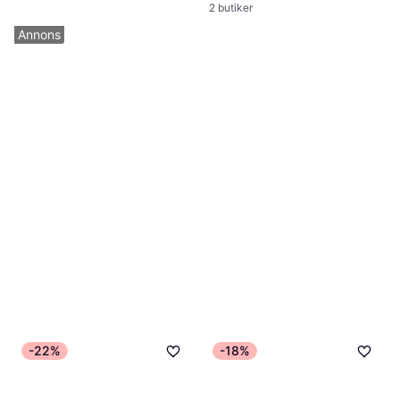
2 butiker
Annons
Concept 2 Skierg Wall
Stakmaskin, Display
12 990 kr
6 butiker
-22%
-18%