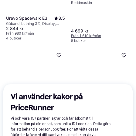
Roddmaskin
Urevo Spacewalk E3
3.5
Gåband, Lutning 3%, Display,
2 844 kr
Transporthjul
4 699 kr
Från 980 kr/mån
Från 1 619 kr/mån
4 butiker
5 butiker
TrendRehab Future 3D
3
Vi använder kakor på
Vibrationsplatta
PriceRunner
Vi och våra
157
partner lagrar och får åtkomst till
Titan Life Mini Stepper
information på din enhet, som unika ID i cookies. Detta görs
Trappmaskin
999 kr
för att behandla personuppgifter. För att vidta dessa
5 732 kr
4 butiker
åtgärder kräver vi ditt samtycke, som du kan ge via