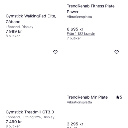
TrendRehab Fitness Plate
Power
Gymstick WalkingPad Elite,
Vibrationsplatta
Gåband
Löpband, Display
6 695 kr
7 989 kr
Från 1 182 kr/mån
8 butiker
7 butiker
TrendRehab MiniPlate
5
Vibrationsplatta
Gymstick Treadmill GT3.0
Löpband, Lutning 12%, Display,
7 490 kr
Transporthjul, Vattenflaskhållare,
3 295 kr
Kalorimätare, Pulsmätare,
8 butiker