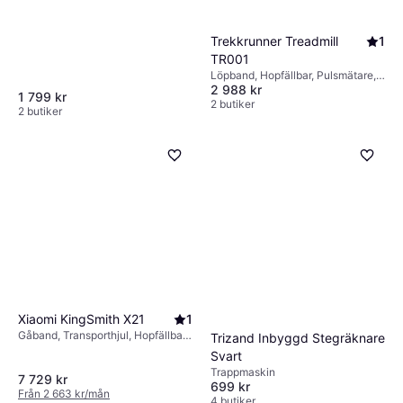
Trekkrunner Treadmill
1
TR001
Löpband, Hopfällbar, Pulsmätare,
2 988 kr
Display, Transporthjul
1 799 kr
2 butiker
2 butiker
Xiaomi KingSmith X21
1
Gåband, Transporthjul, Hopfällbar,
Trizand Inbyggd Stegräknare
Pulsmätare
Svart
Trappmaskin
7 729 kr
699 kr
Från 2 663 kr/mån
4 butiker