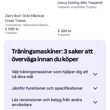
Urevo Folding Mini Treadmill
Löpband, Hopfällbar, Display
Zipro Burn Gold Elliptical
Cross Trainer
Crosstrainer, Vattenflaskhållare,
2 590 kr
Hopfällbar, Distansmätare,
3 390 kr
Hastighetsmätare, Kalorimätare,
2 butiker
4 butiker
Pulsmätare, Display
Träningsmaskiner: 3 saker att 
överväga innan du köper
Välj träningsmaskiner som hjälper dig att
nå dina mål
Det första steget i att köpa en träningsmaskin
Jämför funktioner och specifikationer
är att identifiera vilken typ som passar bäst
för dina träningsmål och
När du har bestämt vilken typ av
Läs recensioner och betyg från andra
utrymmesbegränsningar. Om du letar efter en
användare
träningsmaskin du är intresserad av, är det
maskin för konditionsträning kan löpband,