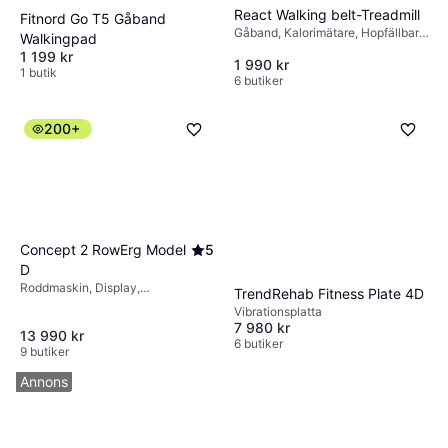
React Walking belt-Treadmill
Fitnord Go T5 Gåband
Gåband, Kalorimätare, Hopfällbar,
Walkingpad
Display, Transporthjul,
1 199 kr
1 990 kr
Hastighetsmätare
1 butik
6 butiker
200+
Concept 2 RowErg Model
5
D
Roddmaskin, Display,
TrendRehab Fitness Plate 4D
Transporthjul, Hopfällbar,
Vibrationsplatta
Bluetooth
7 980 kr
13 990 kr
6 butiker
9 butiker
Annons