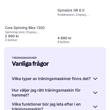
Gymstick GR 6.0
Roddmaskin, Display,
Transporthjul
Core Spinning Bike 1300
Spinningcykel, Display,
2 990 kr
Transporthjul, Justerbar sadel,
4 890 kr
Vattenflaskhållare, Kalorimätare
4 butiker
8 butiker
TRÄNINGSMASKINER
Vanliga frågor
Vilka typer av träningsmaskiner finns det?
Träningsmaskiner är utrustningar som
Hur väljer jag rätt träningsmaskin för
hemmet?
används för att förbättra kondition och
styrka. De vanligaste typerna inkluderar
Träningsmaskiner är bra investeringar för
Vilka funktioner bör jag leta efter i en
löpband, motionscyklar, crosstrainers och
träningsmaskin?
hemmaträning. Tänk på ditt utrymme, budget