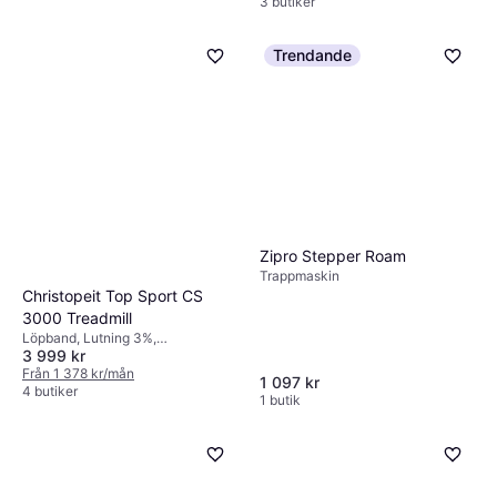
3 butiker
Hopfällbar, Bluetooth
Trendande
Zipro Stepper Roam
Trappmaskin
Christopeit Top Sport CS
3000 Treadmill
Löpband, Lutning 3%,
3 999 kr
Hastighetsmätare, Kalorimätare,
Pulsmätare, Hopfällbar, Display,
Från 1 378 kr/mån
1 097 kr
Transporthjul
4 butiker
1 butik