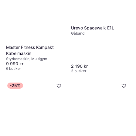
Urevo Spacewalk E1L
Gåband
Master Fitness Kompakt
Kabelmaskin
Styrkemaskin, Multigym
9 990 kr
2 190 kr
6 butiker
3 butiker
-25%