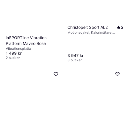
Christopeit Sport AL2
5
Motionscykel, Kalorimätare,
Display, Transporthjul, Justerbar
inSPORTline Vibration
sadel
Platform Maviro Rose
Vibrationsplatta
1 499 kr
3 947 kr
2 butiker
3 butiker