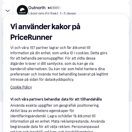
Outnorth
4.1
(61)
·
Lägst pris
Fri frakt
,
1-3 dagar
Vi använder kakor på
699 kr
Casall Training Mat Small Dark Teal, OneSize
PriceRunner
Gymgrossisten
·
Lägst pris
Fri frakt
,
1-3 dagar
Vi och våra
157
partner lagrar och får åtkomst till
information på din enhet, som unika ID i cookies. Detta görs
699 kr
Träningsmatta Small Mörkgrön
för att behandla personuppgifter. För att vidta dessa
åtgärder kräver vi ditt samtycke, som du kan ge via
Bodystore
banderoll-alternativen. Du kan när som helst hantera dina
·
Lägst pris
Fri frakt
,
1-3 dagar
preferenser och invända mot behandling baserat på legitimt
intresse på sidan för dataskyddspolicy.
699 kr
Träningsmatta Small Mörkgrön
Cookie Policy
Vi och våra partners behandlar data för att tillhandahålla
Relaterade produkter
Använda exakta uppgifter om geografisk positionering.
Aktivt läsa av enhetens egenskaper för
Vi har plockat fram ett urval av produkter som kanske skulle 
identifieringsändamål. Lagra och/eller få åtkomst till
intressera dig.
Visa alla
information på en enhet. Mäta reklamprestanda. Använda
begränsade data för att välja reklam. Personanpassad