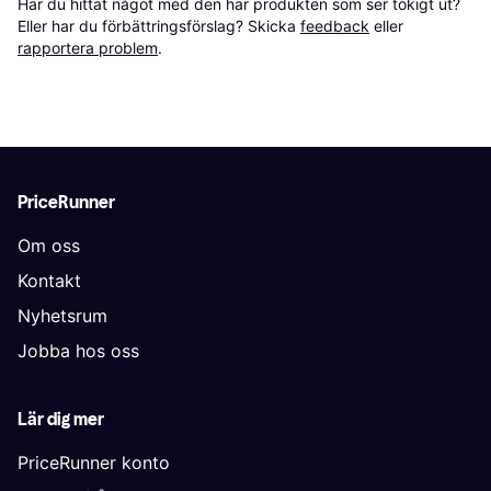
Har du hittat något med den här produkten som ser tokigt ut? 
Eller har du förbättringsförslag? Skicka 
feedback
 eller 
rapportera problem
.
PriceRunner
Om oss
Kontakt
Nyhetsrum
Jobba hos oss
Lär dig mer
PriceRunner konto