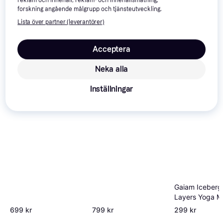
reklam och innehåll, reklam- och innehållsmätning,
-30%
-30%
forskning angående målgrupp och tjänsteutveckling.
Lista över partner (leverantörer)
Acceptera
Abilica Gym Mat 100 x
190 x 1.5cm
Yogiraj Pilates Stretch
Neka alla
Mat Moss Green
Inställningar
Gaiam Iceberg
Layers Yoga 
Basic Green
699 kr
799 kr
299 kr