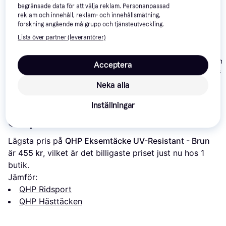
begränsade data för att välja reklam. Personanpassad
reklam och innehåll, reklam- och innehållsmätning,
forskning angående målgrupp och tjänsteutveckling.
Lista över partner (leverantörer)
PREMIERE Sweet Itch
Horseware Am
Horseware Amigo
Acceptera
Bravo 12 Plus 
AmEco 12 Plus 100g
with Disc Front
2 210 kr
Neka alla
Closure 0g
447 kr
1 635 kr
Från 761 kr/mån
Inställningar
Om produkten
Lägsta pris på 
QHP Eksemtäcke UV-Resistant - Brun
är 
455 kr
, vilket är det billigaste priset just nu hos 1 
butik.
Jämför:
QHP Ridsport
QHP Hästtäcken