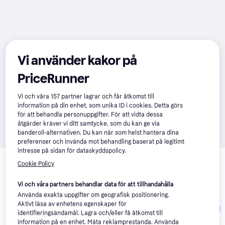
Vi använder kakor på
PriceRunner
Vi och våra
157
partner lagrar och får åtkomst till
information på din enhet, som unika ID i cookies. Detta görs
för att behandla personuppgifter. För att vidta dessa
åtgärder kräver vi ditt samtycke, som du kan ge via
banderoll-alternativen. Du kan när som helst hantera dina
preferenser och invända mot behandling baserat på legitimt
intresse på sidan för dataskyddspolicy.
Relaterade produkter
Cookie Policy
Vi har plockat fram ett urval av produkter som kanske skulle 
intressera dig.
Visa alla
Vi och våra partners behandlar data för att tillhandahålla
Använda exakta uppgifter om geografisk positionering.
Aktivt läsa av enhetens egenskaper för
-18%
Trendande
identifieringsändamål. Lagra och/eller få åtkomst till
information på en enhet. Mäta reklamprestanda. Använda