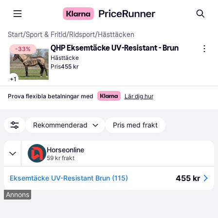
Start
/
Sport & Fritid
/
Ridsport
/
Hästtäcken
QHP Eksemtäcke UV-Resistant - Brun
-33%
Hästtäcke
Pris
455 kr
+
1
Prova flexibla betalningar med
Lär dig hur
Rekommenderad
Pris med frakt
Horseonline
59 kr frakt
455 kr
Eksemtäcke UV-Resistant Brun (115)
Annons