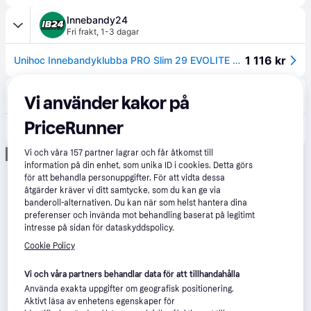
Innebandy24
Fri frakt
,
1-3 dagar
1 116 kr
Unihoc Innebandyklubba PRO Slim 29 EVOLITE Black/Turquoise
Ongoal
5.0
(1)
Vi använder kakor på
Fri frakt
PriceRunner
1 195 kr
Unihoc Evolite Pro FL 29 Svart/Black/Turq Slim 25/26
Vi och våra
157
partner lagrar och får åtkomst till
Annons
information på din enhet, som unika ID i cookies. Detta görs
för att behandla personuppgifter. För att vidta dessa
åtgärder kräver vi ditt samtycke, som du kan ge via
banderoll-alternativen. Du kan när som helst hantera dina
preferenser och invända mot behandling baserat på legitimt
intresse på sidan för dataskyddspolicy.
Cookie Policy
Vi och våra partners behandlar data för att tillhandahålla
Använda exakta uppgifter om geografisk positionering.
Aktivt läsa av enhetens egenskaper för