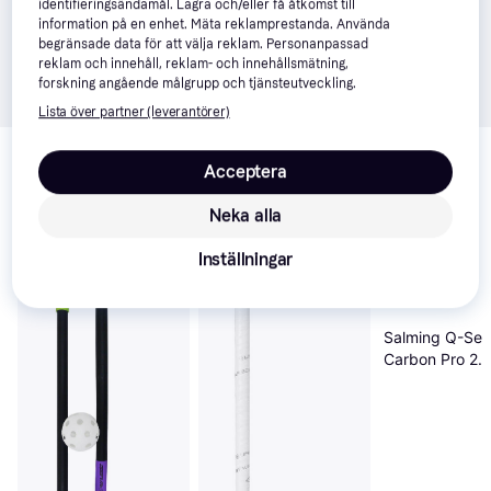
identifieringsändamål. Lagra och/eller få åtkomst till
information på en enhet. Mäta reklamprestanda. Använda
begränsade data för att välja reklam. Personanpassad
reklam och innehåll, reklam- och innehållsmätning,
forskning angående målgrupp och tjänsteutveckling.
Lista över partner (leverantörer)
Relaterade produkter
Acceptera
Vi har plockat fram ett urval av produkter som kanske skulle 
intressera dig.
Visa alla
Neka alla
Inställningar
Populär
Salming Q-Ser
Carbon Pro 2.
Trident Touch
Innebandyklu
CM