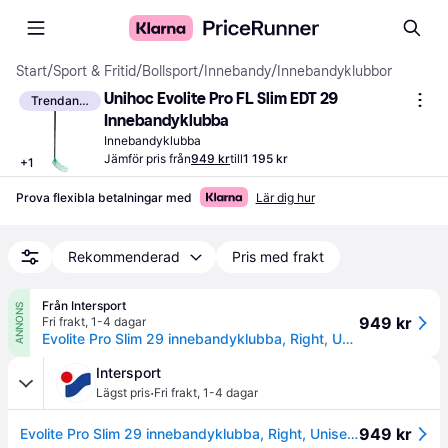
Start
/
Sport & Fritid
/
Bollsport
/
Innebandy
/
Innebandyklubbor
Unihoc Evolite Pro FL Slim EDT 29 
Trendande
Innebandyklubba
Innebandyklubba
Jämför pris från
949 kr
till
1 195 kr
+
1
Prova flexibla betalningar med
Lär dig hur
Rekommenderad
Pris med frakt
Från Intersport
ANNONS
949 kr
Fri frakt
,
1-4 dagar
Evolite Pro Slim 29 innebandyklubba, Right, Unisex, 29/92R
Intersport
·
Lägst pris
Fri frakt
,
1-4 dagar
949 kr
Evolite Pro Slim 29 innebandyklubba, Right, Unisex, 29/92R