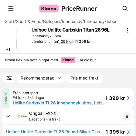
Start
/
Sport & Fritid
/
Bollsport
/
Innebandy
/
Innebandyklubbor
Unihoc Unilite Carbskin Titan 26 96L
Innebandyklubba
Jämför pris från
1 395 kr
till
1 399 kr
+
1
Prova flexibla betalningar med
Lär dig hur
Rekommenderad
Pris med frakt
Från Intersport
ANNONS
1 399 kr
Fri frakt
,
1-4 dagar
Unilite Carbskin TI 26 innebandyklubba, Left, Unisex, 26/96L
Ongoal
5.0
(1)
·
Lägst pris
Fri frakt
1 395 kr
Unihoc Unilite Carbskin TI 26 Round Silver Classic 25/26