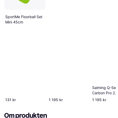
SportMe Floorball Set
Mini 45cm
Salming Q-Ser
Carbon Pro 2.
F27 Innebandy
131 kr
1 195 kr
1 195 kr
Om produkten