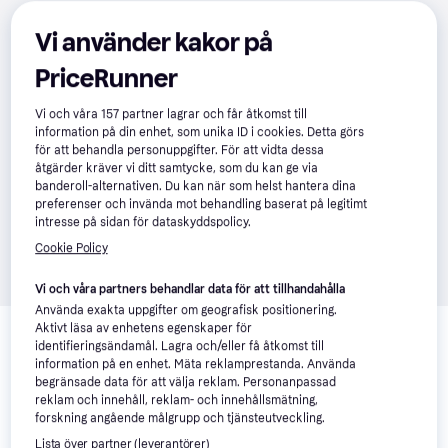
Vi använder kakor på
PriceRunner
Vi och våra
157
partner lagrar och får åtkomst till
information på din enhet, som unika ID i cookies. Detta görs
för att behandla personuppgifter. För att vidta dessa
åtgärder kräver vi ditt samtycke, som du kan ge via
banderoll-alternativen. Du kan när som helst hantera dina
preferenser och invända mot behandling baserat på legitimt
intresse på sidan för dataskyddspolicy.
Cookie Policy
Vi och våra partners behandlar data för att tillhandahålla
Använda exakta uppgifter om geografisk positionering.
Relaterade produkter
Aktivt läsa av enhetens egenskaper för
identifieringsändamål. Lagra och/eller få åtkomst till
Vi har plockat fram ett urval av produkter som kanske skulle 
information på en enhet. Mäta reklamprestanda. Använda
intressera dig.
Visa alla
begränsade data för att välja reklam. Personanpassad
reklam och innehåll, reklam- och innehållsmätning,
forskning angående målgrupp och tjänsteutveckling.
Populär
Lista över partner (leverantörer)