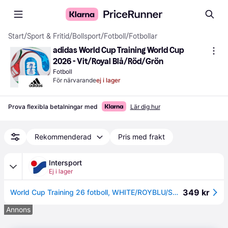
Start
/
Sport & Fritid
/
Bollsport
/
Fotboll
/
Fotbollar
adidas World Cup Training World Cup 
2026 - Vit/Royal Blå/Röd/Grön
Fotboll
För närvarande
ej i lager
Prova flexibla betalningar med
Lär dig hur
Rekommenderad
Pris med frakt
Intersport
Ej i lager
349 kr
World Cup Training 26 fotboll, WHITE/ROYBLU/SOLBLU/P, Unisex, 4
Annons