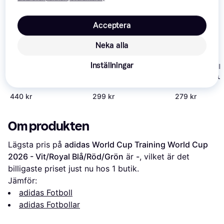
Acceptera
Neka alla
Inställningar
adidas Fotboll 
adidas World Cup 26
adidas Fotboll Trionda
Club World Cu
Trionda Finals League
Training World Cup 26
Ball Sz 4
Ball Size
Vit Royal Blå Röd Grön
440 kr
299 kr
279 kr
Om produkten
Lägsta pris på 
adidas World Cup Training World Cup 
2026 - Vit/Royal Blå/Röd/Grön
 är 
-
, vilket är det 
billigaste priset just nu hos 1 butik.
Jämför:
adidas Fotboll
adidas Fotbollar