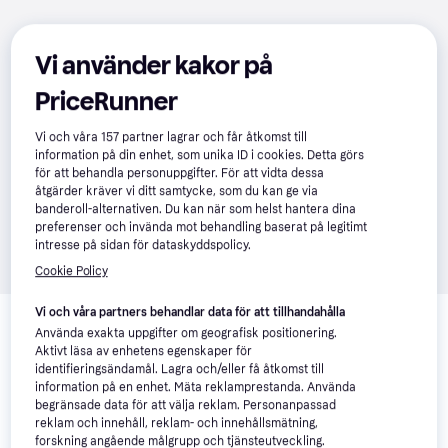
Vi använder kakor på
PriceRunner
Vi och våra
157
partner lagrar och får åtkomst till
information på din enhet, som unika ID i cookies. Detta görs
för att behandla personuppgifter. För att vidta dessa
åtgärder kräver vi ditt samtycke, som du kan ge via
banderoll-alternativen. Du kan när som helst hantera dina
preferenser och invända mot behandling baserat på legitimt
intresse på sidan för dataskyddspolicy.
Cookie Policy
Relaterade produkter
Vi och våra partners behandlar data för att tillhandahålla
Använda exakta uppgifter om geografisk positionering.
Vi har plockat fram ett urval av produkter som kanske skulle 
Aktivt läsa av enhetens egenskaper för
intressera dig.
Visa alla
identifieringsändamål. Lagra och/eller få åtkomst till
information på en enhet. Mäta reklamprestanda. Använda
begränsade data för att välja reklam. Personanpassad
Trendande
reklam och innehåll, reklam- och innehållsmätning,
forskning angående målgrupp och tjänsteutveckling.