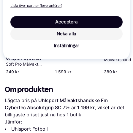
Lista över partner (leverantörer)
Acceptera
Neka alla
Uhlsport
Inställningar
Målvaktshandske
Uhlsport
Fangmaschine
Uhlsport Cybertec
Målvaktshand
CyberTec Supergrip
Soft Pro Målvakt
Fangmaschine
HN Vit 8
White Unisex 6
Supersoft HN 
249 kr
1 599 kr
389 kr
Vit/Navy/Gul
Om produkten
Lägsta pris på 
Uhlsport Målvaktshandske Fm 
Cybertec Absolutgrip SC 7½
 är 
1 199 kr
, vilket är det 
billigaste priset just nu hos 1 butik.
Jämför:
Uhlsport Fotboll