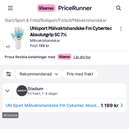
Start
/
Sport & Fritid
/
Bollsport
/
Fotboll
/
Målvaktshandskar
Uhlsport Målvaktshandske Fm Cybertec 
Absolutgrip SC 7½
Målvaktshandskar
Pris
1 199 kr
+
1
Prova flexibla betalningar med
Lär dig hur
Rekommenderad
Pris med frakt
Stadium
Fri frakt
,
1-4 dagar
1 199 kr
Uhl Sport Målvaktshandske Fm Cybertec Absolutgrip Sc Målvakt Vit/cyberblå/svart - 7
Annons