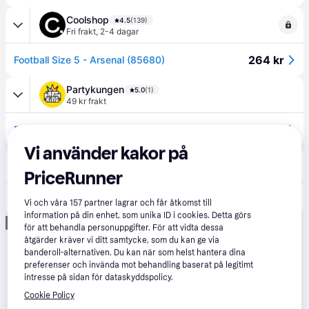
Coolshop
4.5
(139)
Fri frakt
,
2-4 dagar
264 kr
Football Size 5 - Arsenal (85680)
Partykungen
5.0
(1)
49 kr frakt
300 kr
Fotboll Arsenal
Vi använder kakor på
adlibris.se
5.0
(1)
39 kr frakt
,
1-2 dagar
PriceRunner
239 kr
Fotboll Arsenal Strl 5 Hisab Joker
Vi och våra
157
partner lagrar och får åtkomst till
information på din enhet, som unika ID i cookies. Detta görs
Annons
för att behandla personuppgifter. För att vidta dessa
åtgärder kräver vi ditt samtycke, som du kan ge via
banderoll-alternativen. Du kan när som helst hantera dina
preferenser och invända mot behandling baserat på legitimt
intresse på sidan för dataskyddspolicy.
Cookie Policy