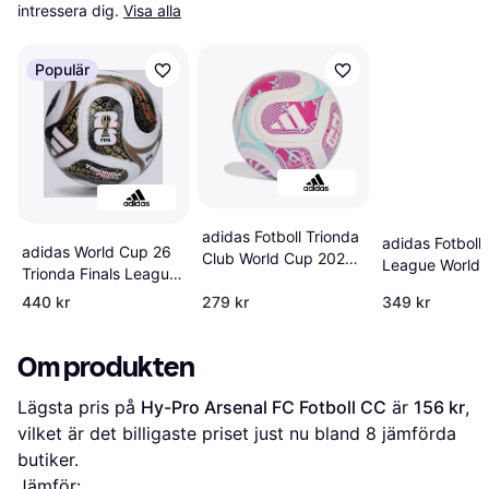
intressera dig.
Visa alla
Populär
adidas Fotboll Trionda
adidas Fotboll 
adidas World Cup 26
Club World Cup 2026
League World 
Trionda Finals League
Ball Sz 4
2026 Ball Sz 5
Ball Size
440 kr
279 kr
349 kr
Om produkten
Lägsta pris på 
Hy-Pro Arsenal FC Fotboll CC
 är 
156 kr
, 
vilket är det billigaste priset just nu bland 
8
 jämförda 
butiker.
Jämför: