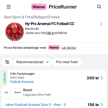
Start
/
Sport & Fritid
/
Bollsport
/
Fotboll
Hy-Pro Arsenal FC Fotboll CC
Benskydd
Jämför pris från
156 kr
till
300 kr
Prova flexibla betalningar med
Lär dig hur
Rekommenderad
Pris med frakt
Från Partykungen
ANNONS
300 kr
49 kr frakt
Fotboll Arsenal
Boozt
·
Lägst pris
49 kr frakt
156 kr
Joker Football Arsenal Size 5 - Red - 5