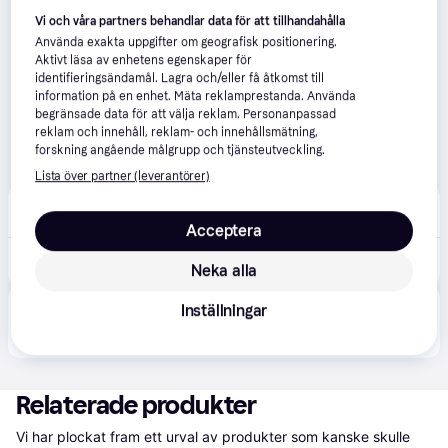
Vi och våra partners behandlar data för att tillhandahålla
Använda exakta uppgifter om geografisk positionering.
Aktivt läsa av enhetens egenskaper för
identifieringsändamål. Lagra och/eller få åtkomst till
information på en enhet. Mäta reklamprestanda. Använda
begränsade data för att välja reklam. Personanpassad
reklam och innehåll, reklam- och innehållsmätning,
forskning angående målgrupp och tjänsteutveckling.
Lista över partner (leverantörer)
Teknikproffset
59 kr frakt
Acceptera
236 kr
SportMe Arsenal FC Fotboll Storlek 5
Neka alla
Inställningar
Produkten finns även hos 
2
butiker
 som valt att inte 
Visa alla
samarbeta med PriceRunner.
Relaterade produkter
Vi har plockat fram ett urval av produkter som kanske skulle 