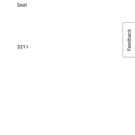
Seat Black
321 kr
1 099 kr