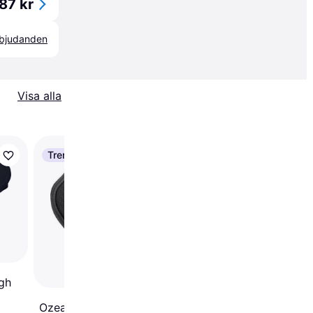
87 kr
erbjudanden
Visa alla
Trendande
Trendande
Electric Pump 12V
gh
Ozean Deluxe Sup Boards