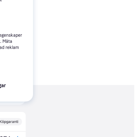
ör
 egenskaper
t. Mäta
sad reklam
gar
nderad
Köpgaranti