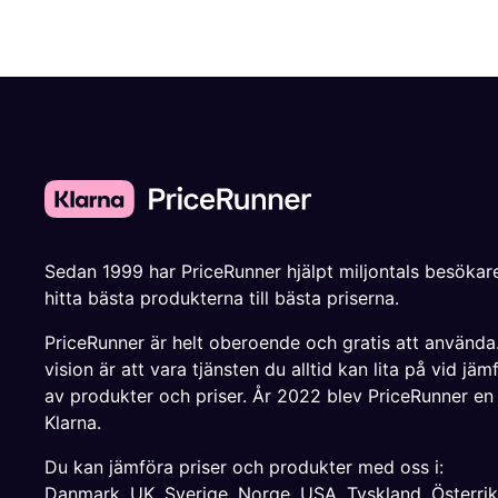
Sedan 1999 har PriceRunner hjälpt miljontals besökare
hitta bästa produkterna till bästa priserna.
PriceRunner är helt oberoende och gratis att använda
vision är att vara tjänsten du alltid kan lita på vid jäm
av produkter och priser. År 2022 blev PriceRunner en
Klarna.
Du kan jämföra priser och produkter med oss i:
Danmark
,
UK
,
Sverige
,
Norge
,
USA
,
Tyskland
,
Österri