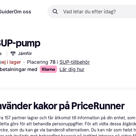
Guider
Om oss
SUP-pump
s
Jämför
e
ej i lager
·
Placering 
78 
i 
SUP-tillbehör
 betalningar med
Lär dig hur
nvänder kakor på PriceRunner
åra
157
partner lagrar och får åtkomst till information på din enhet, som 
Detta görs för att behandla personuppgifter. För att vidta dessa åtgärde
ycke, som du kan ge via banderoll-alternativen. Du kan när som helst 