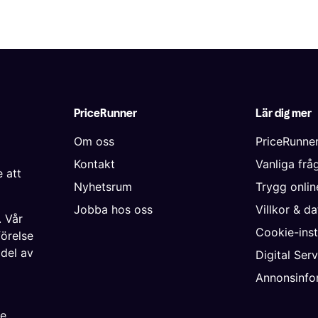
PriceRunner
Lär dig mer
Om oss
PriceRunne
Kontakt
Vanliga frå
 att
Nyhetsrum
Trygg onli
Jobba hos oss
Villkor & d
. Vår
Cookie-inst
förelse
 del av
Digital Ser
Annonsinfo
ke
,