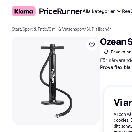
Alla kategorier
Rea
Start
/
Sport & Fritid
/
Sim- & Vattensport
/
SUP-tillbehör
Ozean 
Bevaka pri
För närvarand
Prova flexibla
Vi a
Vi och v
cookies. 
ditt samt