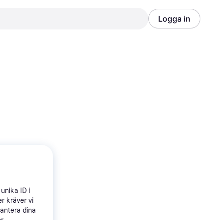
Logga in
Annons
Annons
unika ID i
r kräver vi
hantera dina