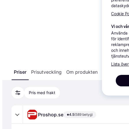
preferens
dataskydd
Cookie Po
Vi och vår
Använda e
för ident
reklampre
och inneh
tjänsteut
Lista över
Produkten finns inte i lager
Priser
Prisutveckling
Om produkten
Specifikatio
Vi meddelar dig via e-post när produkten är 
tillbaka i lager hos någon av våra listade 
återförsäljare.
Pris med frakt
Skapa bevakning
Proshop.se
4.5
(589 betyg)