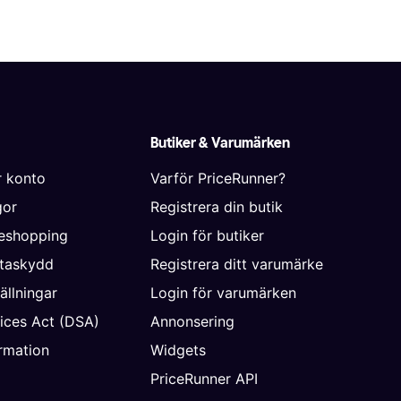
Butiker & Varumärken
r konto
Varför PriceRunner?
gor
Registrera din butik
neshopping
Login för butiker
ataskydd
Registrera ditt varumärke
ällningar
Login för varumärken
vices Act (DSA)
Annonsering
rmation
Widgets
PriceRunner API