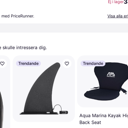
3
Ej i lager
a med PriceRunner.
Visa alla 
skulle intressera dig.
Trendande
Trendande
Aqua Marina Kayak Hi
Back Seat