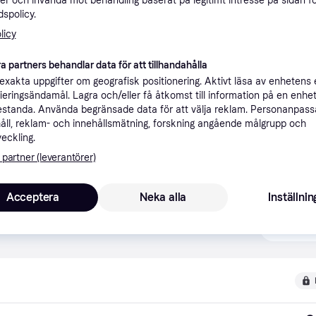
er och invända mot behandling baserat på legitimt intresse på sidan f
spolicy.
licy
a partners behandlar data för att tillhandahålla
xakta uppgifter om geografisk positionering. Aktivt läsa av enhetens
ifieringsändamål. Lagra och/eller få åtkomst till information på en enhe
standa. Använda begränsade data för att välja reklam. Personanpas
åll, reklam- och innehållsmätning, forskning angående målgrupp och
veckling.
 partner (leverantörer)
ner
Acceptera
Neka alla
Inställnin
Rekomme