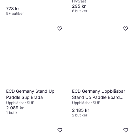
Flytväst
295 kr
778 kr
6 butiker
9+ butiker
ECD Germany Uppblåsbar
ECD Germany Stand Up
Stand Up Paddle Board
Paddle Sup Bräda
Uppblåsbar SUP
Uppblåsbar SUP
Makani 320x80x15 Svart-
2 089 kr
Röd, tillverkad av PVC, upp
2 185 kr
1 butik
2 butiker
till kg, komplett uppsättning
pump bärväska SUP Board
Paddling Board Surfboard,
olika modeller