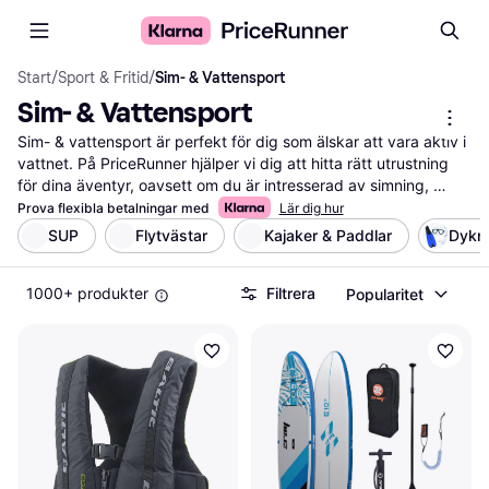
Start
/
Sport & Fritid
/
Sim- & Vattensport
Sim- & Vattensport
Sim- & vattensport är perfekt för dig som älskar att vara aktiv i 
vattnet. På PriceRunner hjälper vi dig att hitta rätt utrustning 
för dina äventyr, oavsett om du är intresserad av simning, 
paddling eller snorkling. Vi listar ett brett utbud av produkter 
Prova flexibla betalningar med
Lär dig hur
och gör det enkelt att jämföra priser från olika återförsäljare. 
SUP
Flytvästar
Kajaker & Paddlar
Dykni
Med våra praktiska filter kan du snabbt sortera efter 
produktkategori, pris eller användarrecensioner. Det gör det 
1000+ produkter
Filtrera
Popularitet
lättare för dig att hitta den utrustning som passar dina behov 
och din budget. Du kan också läsa vad andra användare 
tycker för att få en bättre förståelse för produkternas kvalitet 
och funktionalitet. Vi guidar dig till de bästa erbjudandena och 
ser till att du får mest valuta för pengarna. Börja här för att hitta 
din nästa sim- & vattensportutrustning och njut av ditt nästa 
vattenäventyr!
Mer om sim- & vattensport »