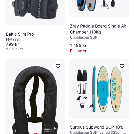
Zray Paddle Board Single Air
Chamber 110Kg
Baltic Slim Pro
Uppblåsbar SUP
Flytväst
799 kr
1 495 kr
9+ butiker
Ej i lager
Surplus Supworld SUP 10'8 "
Uppblåsbar SUP, Längd 325cm,