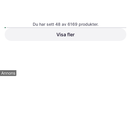
Du har sett 48 av 6169 produkter.
Visa fler
Baltic Bambi Supersoft
Flytväst
649 kr
76 kr
89 kr
9+ butiker
5 butiker
1
2
3
...
66
...
129
Annons