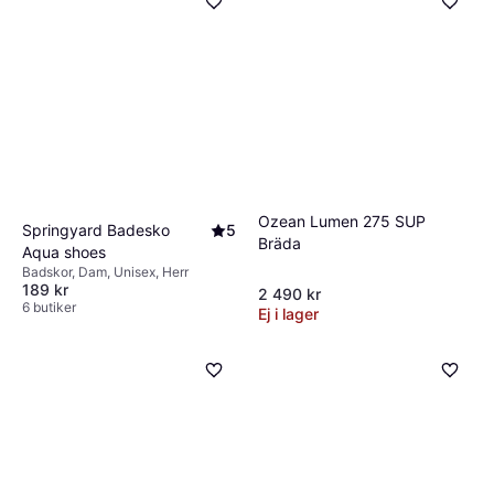
Ozean Lumen 275 SUP
Springyard Badesko
5
Bräda
Aqua shoes
Badskor, Dam, Unisex, Herr
189 kr
2 490 kr
6 butiker
Ej i lager