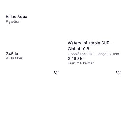
Baltic Aqua
Flytväst
Watery Inflatable SUP -
Global 10'6
245 kr
Uppblåsbar SUP, Längd 320cm
9+ butiker
2 199 kr
Från 758 kr/mån
1 butik