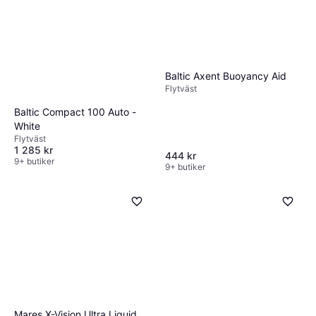
Baltic Axent Buoyancy Aid
Flytväst
Baltic Compact 100 Auto -
White
Flytväst
1 285 kr
444 kr
9+ butiker
9+ butiker
Mares X-Vision Ultra Liquid