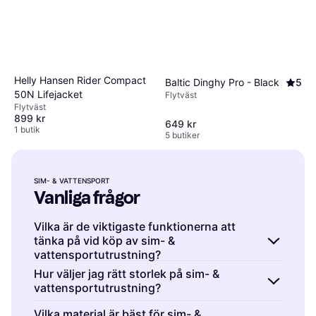
Helly Hansen Rider Compact
Baltic Dinghy Pro - Black
5
50N Lifejacket
Flytväst
Flytväst
899 kr
649 kr
1 butik
5 butiker
SIM- & VATTENSPORT
Vanliga frågor
Vilka är de viktigaste funktionerna att
tänka på vid köp av sim- &
vattensportutrustning?
Sim- & vattensport är aktiviteter som kräver
Hur väljer jag rätt storlek på sim- &
vattensportutrustning?
rätt utrustning för säkerhet och prestanda.
Viktiga funktioner inkluderar
hållbarhet
,
Sim- & vattensport är beroende av korrekt
Vilka material är bäst för sim- &