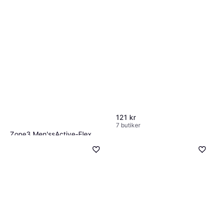
121 kr
7 butiker
Zone3 Men'ssActive-Flex
Wetsuit Black Orange M
Våtdräkt, Herr
2 179 kr
7 butiker