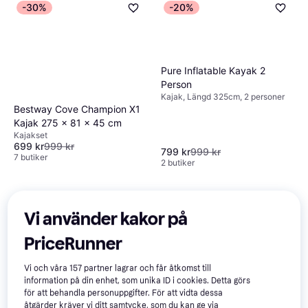
-30%
-20%
Pure Inflatable Kayak 2
Person
Kajak, Längd 325cm, 2 personer
Bestway Cove Champion X1
Kajak 275 x 81 x 45 cm
Kajakset
699 kr
999 kr
799 kr
999 kr
7 butiker
2 butiker
Vi använder kakor på
PriceRunner
Vi och våra
157
partner lagrar och får åtkomst till
information på din enhet, som unika ID i cookies. Detta görs
för att behandla personuppgifter. För att vidta dessa
åtgärder kräver vi ditt samtycke, som du kan ge via