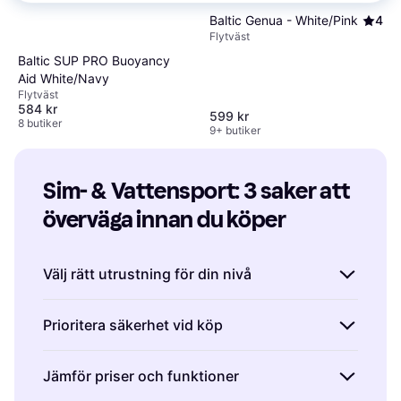
Baltic Genua - White/Pink
4
Flytväst
Baltic SUP PRO Buoyancy
Aid White/Navy
Flytväst
584 kr
599 kr
8 butiker
9+ butiker
Sim- & Vattensport: 3 saker att 
överväga innan du köper
Välj rätt utrustning för din nivå
Att välja rätt sim- & vattensportutrustning
Prioritera säkerhet vid köp
beror mycket på din erfarenhetsnivå och vad
du planerar att göra. Om du är nybörjare kan
Säkerhet bör alltid vara en hög prioritet när
Jämför priser och funktioner
det vara klokt att börja med grundläggande
det gäller sim- & vattensport. Kontrollera att
utrustning som är lätt att hantera. Till