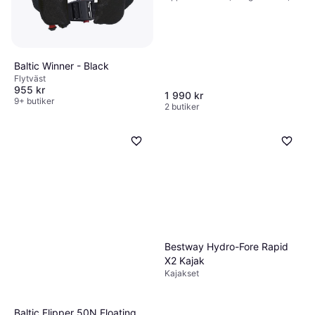
Senior
Baltic Winner - Black
Flytväst
955 kr
1 990 kr
9+ butiker
2 butiker
Bestway Hydro-Fore Rapid
X2 Kajak
Kajakset
Baltic Flipper 50N Floating