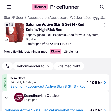
Start
/
Kläder & Accessoarer
/
Accessoarer
/
Väskor
/
Löparryggsäckar
Salomon Active Skin 8 Set M - Red 
4,8
Dahlia/High Risk Red
Löparryggsäck, 8L, Polyamid, Stöd för vätskesystem, 
Bröstrem
+
1
Jämför pris från
872 kr
till
1 105 kr
Prova flexibla betalningar med
Lär dig hur
Rekommenderad
Pris med frakt
Från NEYE
ANNONS
1 105 kr
Fri frakt
,
1-4 dagar
Salomon - Löparväst Active Skin 8 Str S - Röd
Scandinavian Outdoor
Lägst pris
872 kr
Salomon Active Skin 8 Set vätskepaket för män