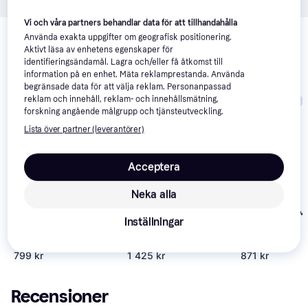
Relaterade produkter
Vi och våra partners behandlar data för att tillhandahålla
Använda exakta uppgifter om geografisk positionering.
Vi har plockat fram ett urval av produkter som kanske skulle 
Aktivt läsa av enhetens egenskaper för
identifieringsändamål. Lagra och/eller få åtkomst till
intressera dig.
Visa alla
information på en enhet. Mäta reklamprestanda. Använda
begränsade data för att välja reklam. Personanpassad
reklam och innehåll, reklam- och innehållsmätning,
Trendande
Trendande
forskning angående målgrupp och tjänsteutveckling.
Lista över partner (leverantörer)
Acceptera
Neka alla
Salomon Activ
Inställningar
Salomon Adv Skin
Silva Strive 10 Vest
Skin 4 Set
Cross Season 15 -
Trailrunningryggsäck
Löparväst - R
Ebony/Alloy
Storlek 10 l XS Färg
799 kr
1 425 kr
871 kr
svart
Recensioner