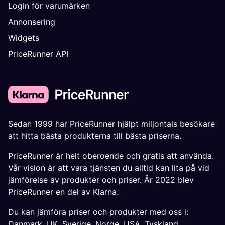
Login för varumärken
Annonsering
Widgets
PriceRunner API
Sedan 1999 har PriceRunner hjälpt miljontals besökare
att hitta bästa produkterna till bästa priserna.
PriceRunner är helt oberoende och gratis att använda.
Vår vision är att vara tjänsten du alltid kan lita på vid
jämförelse av produkter och priser. År 2022 blev
PriceRunner en del av Klarna.
Du kan jämföra priser och produkter med oss i:
Danmark
,
UK
,
Sverige
,
Norge
,
USA
,
Tyskland
,