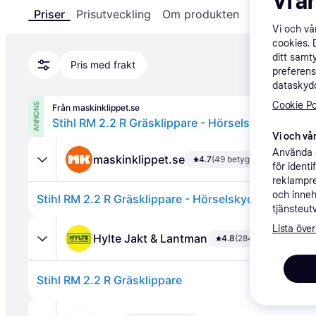
Vi a
Priser
Prisutveckling
Om produkten
Specifikatio
Vi och v
cookies. 
ditt samt
Pris med frakt
preferens
dataskydd
Cookie Po
ANNONS
Från maskinklippet.se
Stihl RM 2.2 R Gräsklippare - Hörselskydd på köp
Vi och vår
Använda e
maskinklippet.se
4.7
(49 betyg)
för ident
reklampre
och inneh
Stihl RM 2.2 R Gräsklippare - Hörselskydd på köpet!
tjänsteut
Lista över
Hylte Jakt & Lantman
4.8
(284 betyg)
Stihl RM 2.2 R Gräsklippare