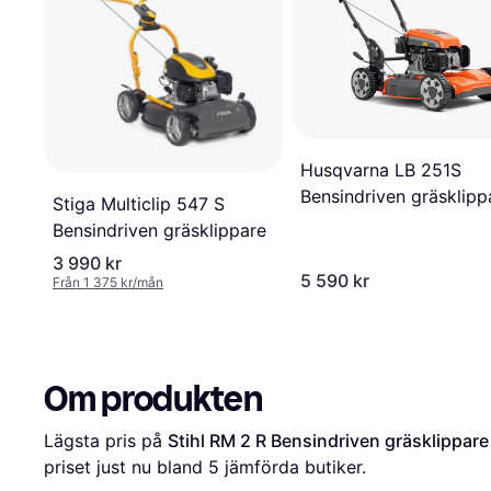
Husqvarna LB 251S
Bensindriven gräsklipp
Stiga Multiclip 547 S
Bensindriven gräsklippare
3 990 kr
5 590 kr
Från 1 375 kr/mån
Om produkten
Lägsta pris på 
Stihl RM 2 R Bensindriven gräsklippare
priset just nu bland 
5
 jämförda butiker.