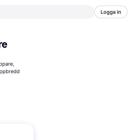
Logga in
Annons
Annons
re
ppare, 
ippbredd 