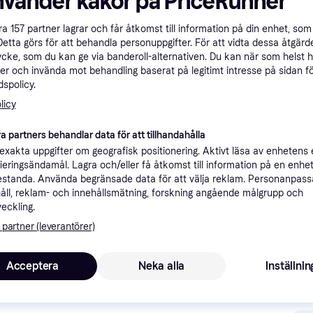
nvänder kakor på PriceRunner
ner
åra
157
partner lagrar och får åtkomst till information på din enhet, som 
Detta görs för att behandla personuppgifter. För att vidta dessa åtgärde
ycke, som du kan ge via banderoll-alternativen. Du kan när som helst 
Rekomme
er och invända mot behandling baserat på legitimt intresse på sidan f
spolicy.
licy
4 
Fri frakt
,
1-2 dagar
et!
a partners behandlar data för att tillhandahålla
xakta uppgifter om geografisk positionering. Aktivt läsa av enhetens
ifieringsändamål. Lagra och/eller få åtkomst till information på en enhe
standa. Använda begränsade data för att välja reklam. Personanpas
åll, reklam- och innehållsmätning, forskning angående målgrupp och
4 3
·
Lägst pris
Fri frakt
,
1-2 dagar
veckling.
 partner (leverantörer)
Acceptera
Neka alla
Inställnin
4 3
·
Lägst pris
Fri frakt
,
1-2 dagar
Eller 1 5