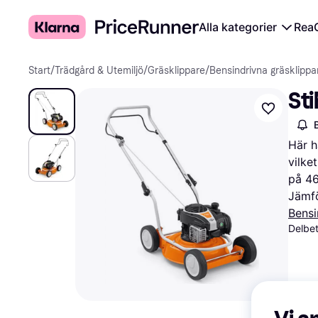
Alla kategorier
Rea
Start
/
Trädgård & Utemiljö
/
Gräsklippare
/
Bensindrivna gräsklippa
Sti
Här h
vilke
på 46
Jämfö
Bensi
Delbet