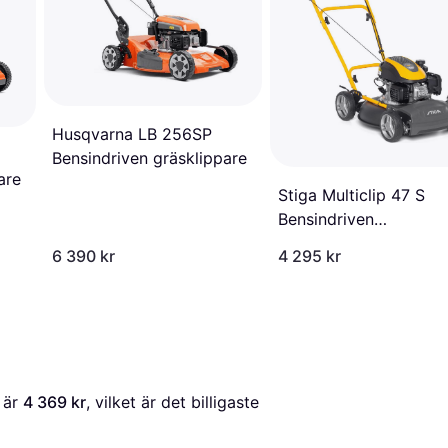
Husqvarna LB 256SP
Bensindriven gräsklippare
are
Stiga Multiclip 47 S
Bensindriven
gräsklippare
6 390 kr
4 295 kr
 är 
4 369 kr
, vilket är det billigaste 