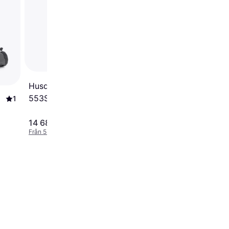
Bensindriven gräsklip
Husqvarna Klippo LB
553SQe Bensindriven
1
gräsklippare
14 689 kr
8 995 kr
Från 5 060 kr/mån
Från 3 099 kr/mån