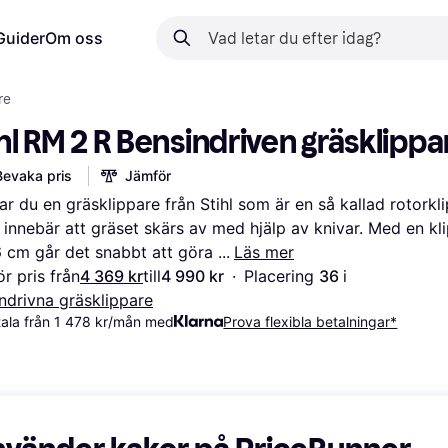
Guider
Om oss
re
hl RM 2 R Bensindriven gräsklippa
Bevaka pris
Jämför
ar du en gräsklippare från Stihl som är en så kallad rotorkli
t innebär att gräset skärs av med hjälp av knivar. Med en kl
 cm går det snabbt att göra 
Läs mer
r pris från
4 369 kr
till
4 990 kr
·
Placering 
36 
i 
ndrivna gräsklippare
ala från 1 478 kr/mån med
Prova flexibla betalningar*