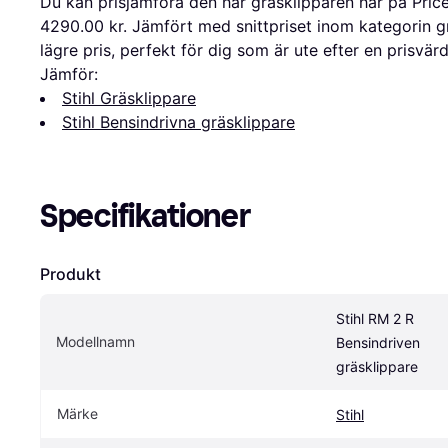
Du kan prisjämföra den här gräsklipparen här på Price
4290.00 kr. Jämfört med snittpriset inom kategorin g
lägre pris, perfekt för dig som är ute efter en prisvär
Jämför:
Stihl Gräsklippare
Stihl Bensindrivna gräsklippare
Specifikationer
Produkt
Stihl RM 2 R 
Modellnamn
Bensindriven 
gräsklippare
Märke
Stihl