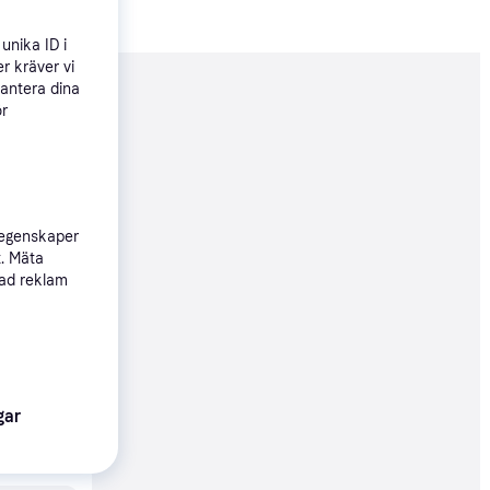
unika ID i
r kräver vi
hantera dina
nderad
ör
369 kr
 egenskaper
Köpgaranti
t. Mäta
sad reklam
69 kr
Köpgaranti
gar
69 kr
05 kr/mån