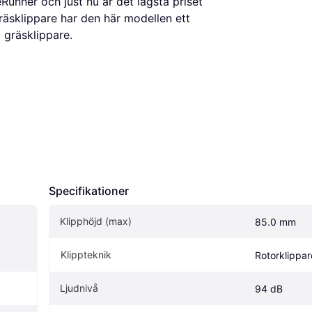
Runner och just nu är det lägsta priset
räsklippare har den här modellen ett
d gräsklippare.
Specifikationer
Klipphöjd (max)
85.0 mm
Klippteknik
Rotorklippar
Ljudnivå
94 dB