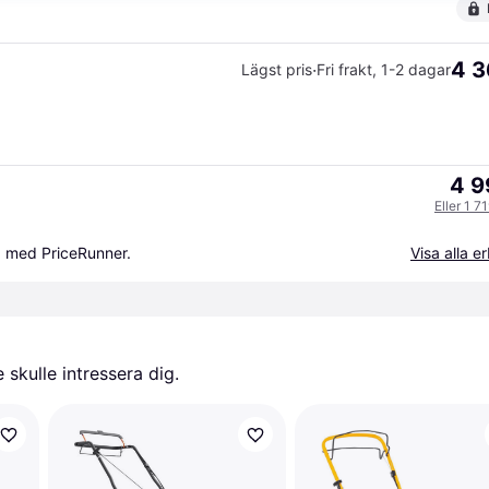
4 3
·
Lägst pris
Fri frakt
,
1-2 dagar
4 9
Eller 1 7
a med PriceRunner.
Visa alla 
skulle intressera dig.