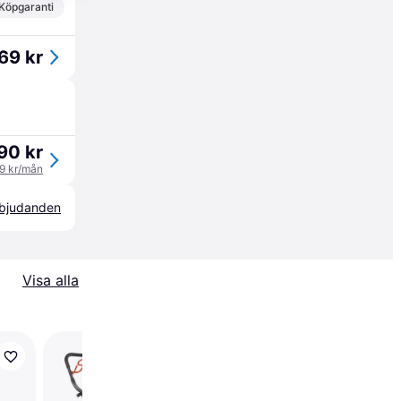
Köpgaranti
69 kr
90 kr
19 kr/mån
erbjudanden
Visa alla
Husqvarna LC347VE