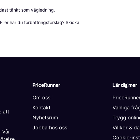
dast tänkt som vägledning.

ller har du förbättringsförslag? Skicka 
PriceRunner
Lär dig mer
Om oss
PriceRunne
Kontakt
Vanliga frå
 att
Nyhetsrum
Trygg onli
Jobba hos oss
Villkor & d
. Vår
Cookie-inst
förelse