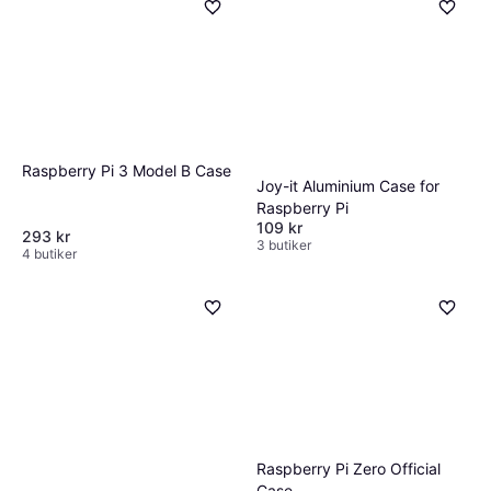
recensioner och garantier för att säkerställa
förbättra telefonens estetik och skydda
ett bra köp.
interna komponenter. Ett nytt chassi kan
också öka andrahandsvärdet om du planerar
att sälja mobilen senare.
Raspberry Pi 3 Model B Case
Joy-it Aluminium Case for
Raspberry Pi
109 kr
293 kr
3 butiker
4 butiker
Raspberry Pi Zero Official
Case