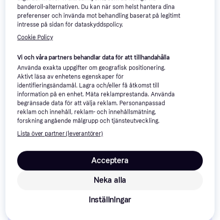
Micro Swiss MK8 Coated
banderoll-alternativen. Du kan när som helst hantera dina
preferenser och invända mot behandling baserat på legitimt
Nozzle 0.6 mm
intresse på sidan för dataskyddspolicy.
Cookie Policy
Vi och våra partners behandlar data för att tillhandahålla
Använda exakta uppgifter om geografisk positionering.
Aktivt läsa av enhetens egenskaper för
identifieringsändamål. Lagra och/eller få åtkomst till
information på en enhet. Mäta reklamprestanda. Använda
120 kr
144 kr
begränsade data för att välja reklam. Personanpassad
7 butiker
reklam och innehåll, reklam- och innehållsmätning,
forskning angående målgrupp och tjänsteutveckling.
Lista över partner (leverantörer)
Ersättningschassin: 3 saker att 
överväga innan du köper
Acceptera
Neka alla
Välj rätt material
Inställningar
Micro Swiss Nozzle for
När du köper ersättningschassin är
Säkerställ kompatibilitet med din enhet
Creality K1, K1 Max, CR-M4-