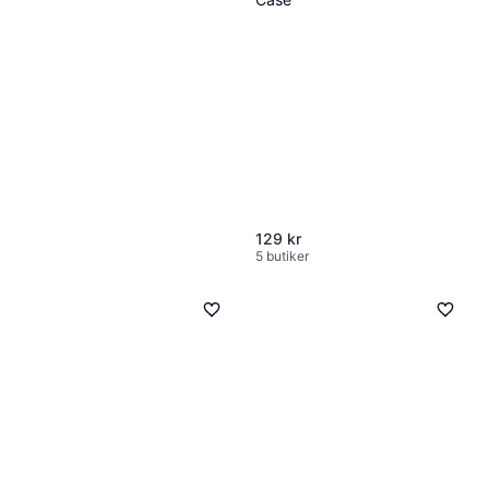
129 kr
5 butiker
Vivo Heavy Duty Under Desk
PC Mount
880 kr
1 butik