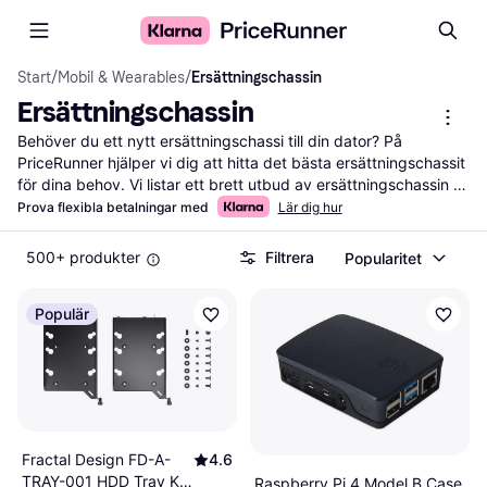
Start
/
Mobil & Wearables
/
Ersättningschassin
Ersättningschassin
Behöver du ett nytt ersättningschassi till din dator? På 
PriceRunner hjälper vi dig att hitta det bästa ersättningschassit 
för dina behov. Vi listar ett brett utbud av ersättningschassin 
från olika märken och återförsäljare. Använd våra praktiska 
Prova flexibla betalningar med
Lär dig hur
filter för att enkelt sortera efter storlek, material eller pris. Det 
gör det lättare för dig att hitta det chassi som passar just dina 
500+ produkter
Filtrera
Popularitet
preferenser och budget. Du kan också läsa 
användarrecensioner för att få en bättre förståelse för vad 
Populär
andra tycker om produkterna. Vi ser till att du får tillgång till de 
senaste erbjudandena och hjälper dig att fatta rätt beslut. Börja 
här för att hitta ditt nästa ersättningschassi och optimera din 
datorupplevelse!
Mer om ersättningschassin »
Fractal Design FD-A-
4.6
TRAY-001 HDD Tray Kit
Raspberry Pi 4 Model B Case