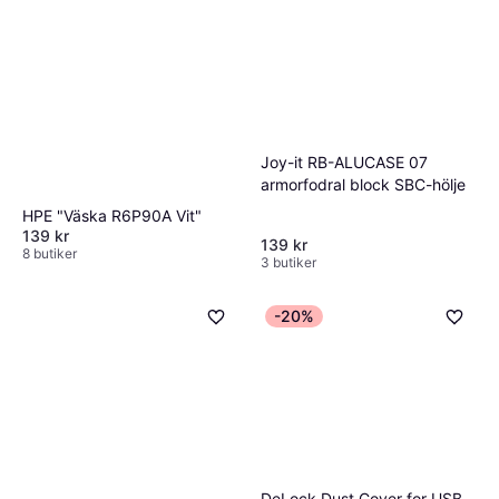
Joy-it RB-ALUCASE 07
armorfodral block SBC-hölje
HPE "Väska R6P90A Vit"
139 kr
139 kr
8 butiker
3 butiker
-20%
DeLock Dust Cover for USB