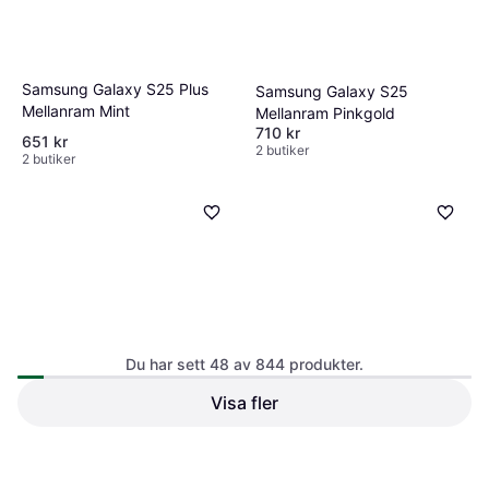
Samsung Galaxy S25 Plus
Samsung Galaxy S25
Mellanram Mint
Mellanram Pinkgold
710 kr
651 kr
2 butiker
2 butiker
Samsung Galaxy Z Flip 4
Du har sett 48 av 844 produkter.
Baksida Med Display Svart
Visa fler
Samsung Galaxy S25
Mellanram Mint
665 kr
653 kr