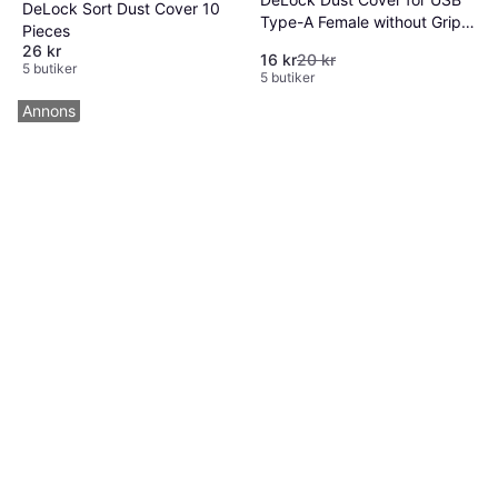
DeLock Sort Dust Cover 10
Type-A Female without Grip
Pieces
10-Pieces
26 kr
16 kr
20 kr
5 butiker
5 butiker
Annons