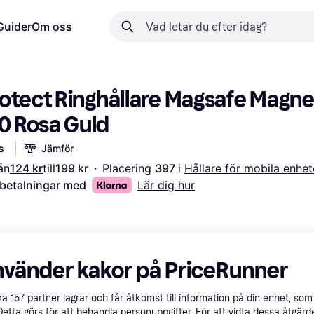
Guider
Om oss
otect Ringhållare Magsafe Magnet
 Rosa Guld
s
Jämför
ån
124 kr
till
199 kr
·
Placering 
397 
i 
Hållare för mobila enhet
 betalningar med
Lär dig hur
nvänder kakor på PriceRunner
åra
157
partner lagrar och får åtkomst till information på din enhet, som 
Detta görs för att behandla personuppgifter. För att vidta dessa åtgärde