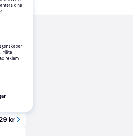
hantera dina
ör
nderad
 egenskaper
129 kr
t. Mäta
sad reklam
Köpgaranti
24 kr
gar
Köpgaranti
29 kr