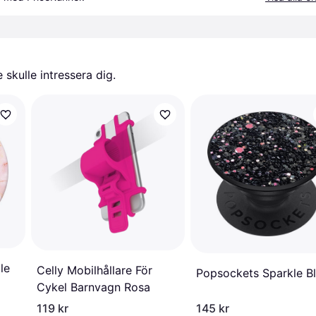
skulle intressera dig.
le
Celly Mobilhållare För
Popsockets Sparkle B
Cykel Barnvagn Rosa
119 kr
145 kr