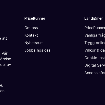
PriceRunner
Lär dig mer
Om oss
PriceRunne
Kontakt
Vanliga frå
 att
Nyhetsrum
Trygg onli
Jobba hos oss
Villkor & d
. Vår
Cookie-inst
förelse
 del av
Digital Ser
Annonsinfo
ke
,
ien