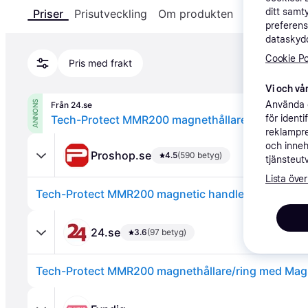
ditt samt
Priser
Prisutveckling
Om produkten
Specifikatio
preferens
dataskydd
Cookie Po
Pris med frakt
Vi och vår
Använda e
ANNONS
Från 24.se
för ident
reklampre
och inneh
Proshop.se
4.5
(590 betyg)
tjänsteut
Lista över
24.se
3.6
(97 betyg)