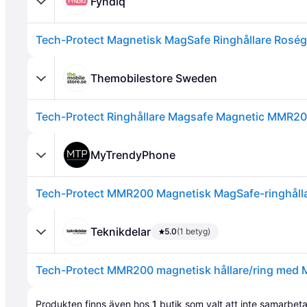
Fyndiq
Tech-Protect Magnetisk MagSafe Ringhållare Roség
Themobilestore Sweden
Tech-Protect Ringhållare Magsafe Magnetic MMR20
Annons
MyTrendyPhone
Teknikdelar
5.0
(1 betyg)
Annons
Produkten finns även hos 
1
butik
 som valt att inte samarbet