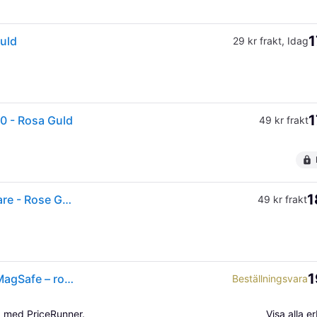
1
uld
29 kr frakt
,
Idag
1
0 - Rosa Guld
49 kr frakt
1
Tech-Protect MMR200 Magnetisk MagSafe-ringhållare - Rose Gold
49 kr frakt
1
Tech-Protect MMR200 magnetisk hållare/ring med MagSafe – rosa med kristaller
Beställningsvara
a med PriceRunner.
Visa alla 