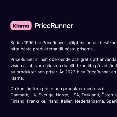
Sedan 1999 har PriceRunner hjälpt miljontals besökare
hitta bästa produkterna till bästa priserna.
PriceRunner är helt oberoende och gratis att använda
vision är att vara tjänsten du alltid kan lita på vid jäm
av produkter och priser. År 2022 blev PriceRunner en
Klarna.
Du kan jämföra priser och produkter med oss i:
Danmark
,
UK
,
Sverige
,
Norge
,
USA
,
Tyskland
,
Österri
Finland
,
Frankrike
,
Irland
,
Italien
,
Nederländerna
,
Span