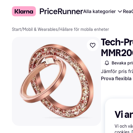
Alla kategorier
Rea
Start
/
Mobil & Wearables
/
Hållare för mobila enheter
Tech-Pr
MMR200
Bevaka pri
Jämför pris fr
Prova flexibla
Vi a
Vi och v
cookies. 