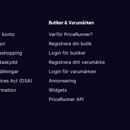
Butiker & Varumärken
r konto
Varför PriceRunner?
gor
Registrera din butik
neshopping
Login för butiker
ataskydd
Registrera ditt varumärke
ällningar
Login för varumärken
vices Act (DSA)
Annonsering
rmation
Widgets
PriceRunner API