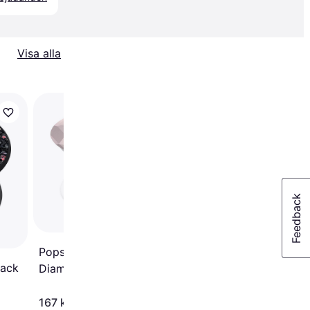
Visa alla
Popsockets PopGrip
Standard Muah
Popsockets Metallic
lack
Diamond
167 kr
119 kr