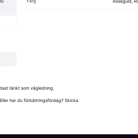
Färg
0 
Roséguld, R
dast tänkt som vägledning.

ller har du förbättringsförslag? Skicka 