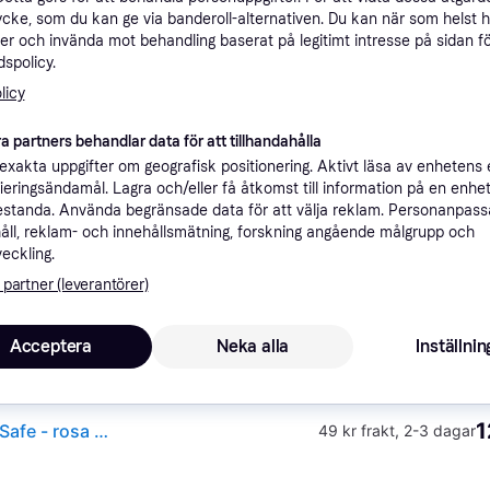
ycke, som du kan ge via banderoll-alternativen. Du kan när som helst 
ner
er och invända mot behandling baserat på legitimt intresse på sidan f
spolicy.
licy
Rekomme
a partners behandlar data för att tillhandahålla
xakta uppgifter om geografisk positionering. Aktivt läsa av enhetens
49 kr frakt
,
2-3 dagar
ifieringsändamål. Lagra och/eller få åtkomst till information på en enhe
Tech-Protect MMR200 magnethållare/ring med MagSafe - rosa med kristaller
standa. Använda begränsade data för att välja reklam. Personanpas
åll, reklam- och innehållsmätning, forskning angående målgrupp och
veckling.
 partner (leverantörer)
1
Tech-Protect MMR200 magnetic handle / ring with MagSafe - pink with crystals
·
Lägst pris
59 kr frakt
,
5-6 dagar
Acceptera
Neka alla
Inställnin
1
Tech-Protect MMR200 magnethållare/ring med MagSafe - rosa med kristaller
49 kr frakt
,
2-3 dagar