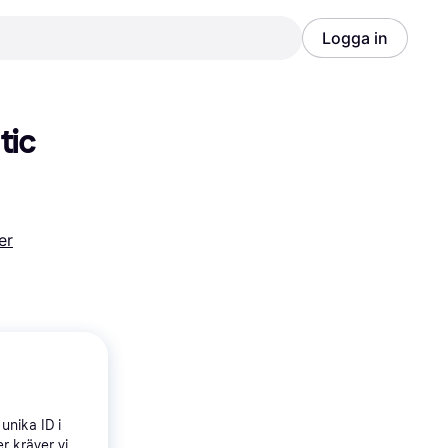
Logga in
Annons
Annons
ic 
er
unika ID i
r kräver vi