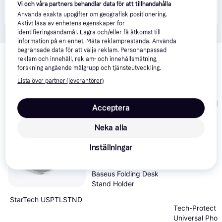
Produkten finns även hos 
1
butik
 som valt att inte 
Vi och våra partners behandlar data för att tillhandahålla
Visa alla
samarbeta med PriceRunner.
Använda exakta uppgifter om geografisk positionering.
Aktivt läsa av enhetens egenskaper för
identifieringsändamål. Lagra och/eller få åtkomst till
information på en enhet. Mäta reklamprestanda. Använda
Relaterade produkter
begränsade data för att välja reklam. Personanpassad
reklam och innehåll, reklam- och innehållsmätning,
Vi har plockat fram ett urval av produkter som kanske skulle 
forskning angående målgrupp och tjänsteutveckling.
intressera dig.
Visa alla
Lista över partner (leverantörer)
Trendande
Acceptera
Neka alla
Inställningar
Baseus Folding Desk
Stand Holder
StarTech USPTLSTND
Tech-Protect 
Universal Phon