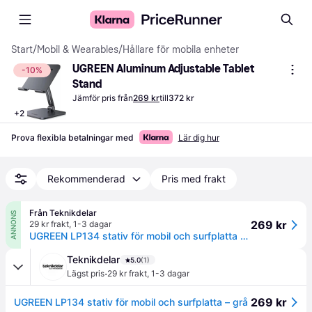
Start
/
Mobil & Wearables
/
Hållare för mobila enheter
UGREEN Aluminum Adjustable Tablet 
-10%
Stand
Jämför pris från
269 kr
till
372 kr
+
2
Prova flexibla betalningar med
Lär dig hur
Rekommenderad
Pris med frakt
Från Teknikdelar
ANNONS
269 kr
29 kr frakt
,
1-3 dagar
UGREEN LP134 stativ för mobil och surfplatta – grå
Teknikdelar
5.0
(1)
·
Lägst pris
29 kr frakt
,
1-3 dagar
269 kr
UGREEN LP134 stativ för mobil och surfplatta – grå