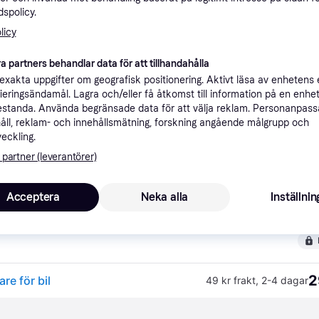
spolicy.
ner
licy
a partners behandlar data för att tillhandahålla
Rekomme
xakta uppgifter om geografisk positionering. Aktivt läsa av enhetens
ifieringsändamål. Lagra och/eller få åtkomst till information på en enhe
standa. Använda begränsade data för att välja reklam. Personanpas
2
49 kr frakt
,
2-4 dagar
åll, reklam- och innehållsmätning, forskning angående målgrupp och
lare för bil
veckling.
 partner (leverantörer)
Acceptera
Neka alla
Inställnin
2
·
Lägst pris
99 kr frakt
2
re för bil
49 kr frakt
,
2-4 dagar