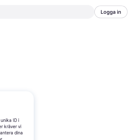
Logga in
Annons
Annons
unika ID i
r kräver vi
hantera dina
ör