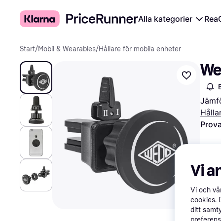
Alla kategorier
Rea
Start
/
Mobil & Wearables
/
Hållare för mobila enheter
We
Jämfö
Hålla
Prova
Vi a
Vi och v
cookies. 
ditt samt
preferens