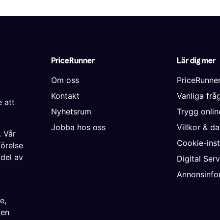
PriceRunner
Lär dig mer
Om oss
PriceRunne
Kontakt
Vanliga frå
 att
Nyhetsrum
Trygg onli
Jobba hos oss
Villkor & d
. Vår
Cookie-inst
förelse
 del av
Digital Ser
Annonsinfo
ke
,
ien