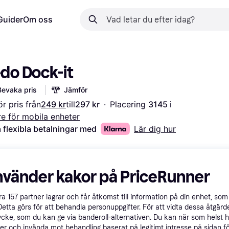
Guider
Om oss
do Dock-it
Bevaka pris
Jämför
r pris från
249 kr
till
297 kr
·
Placering 
3145 
i 
re för mobila enheter
 flexibla betalningar med
Lär dig hur
nvänder kakor på PriceRunner
åra
157
partner lagrar och får åtkomst till information på din enhet, som 
Detta görs för att behandla personuppgifter. För att vidta dessa åtgärde
ycke, som du kan ge via banderoll-alternativen. Du kan när som helst 
er och invända mot behandling baserat på legitimt intresse på sidan f