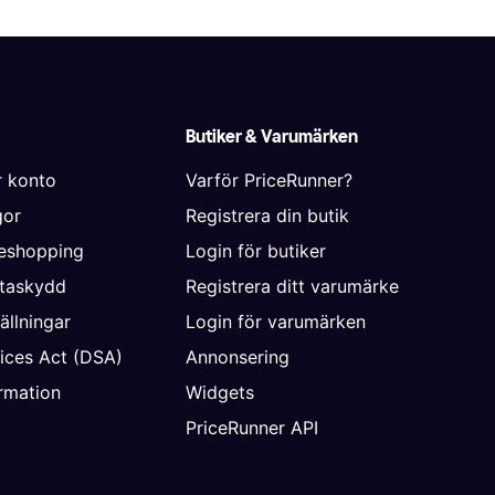
Butiker & Varumärken
r konto
Varför PriceRunner?
gor
Registrera din butik
neshopping
Login för butiker
ataskydd
Registrera ditt varumärke
ällningar
Login för varumärken
vices Act (DSA)
Annonsering
rmation
Widgets
PriceRunner API