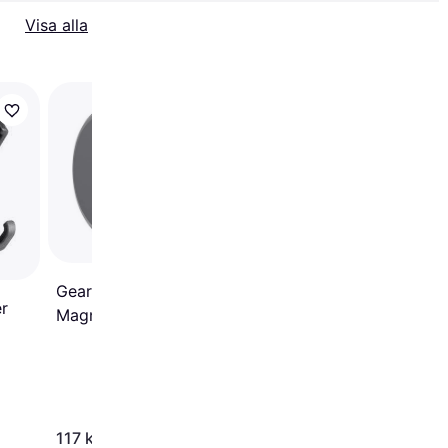
Visa alla
Trendande
Tech-Protect A2 Mag
Air Vent Mount & Wire
Charger
Gear Mobilhållare
r
Magnetisk Svart Puck
Monteras i Fläktgaller
117 kr
258 kr