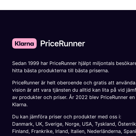
Sedan 1999 har PriceRunner hjälpt miljontals besökare
hitta bästa produkterna till bästa priserna.
PriceRunner är helt oberoende och gratis att använda
vision är att vara tjänsten du alltid kan lita på vid jäm
av produkter och priser. År 2022 blev PriceRunner en
Klarna.
Du kan jämföra priser och produkter med oss i:
Danmark
,
UK
,
Sverige
,
Norge
,
USA
,
Tyskland
,
Österri
Finland
,
Frankrike
,
Irland
,
Italien
,
Nederländerna
,
Span