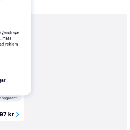
nderad
 egenskaper
t. Mäta
sad reklam
97 kr
gar
49 kr
Köpgaranti
97 kr