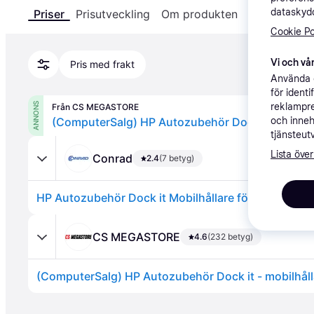
dataskydd
Priser
Prisutveckling
Om produkten
Specifikatio
Cookie Po
Vi och vår
Pris med frakt
Använda e
för ident
reklampre
ANNONS
Från CS MEGASTORE
och inneh
(ComputerSalg) HP Autozubehör Dock it - mobilhål
tjänsteut
Lista över
Conrad
2.4
(7 betyg)
HP Autozubehör Dock it Mobilhållare för bil
CS MEGASTORE
4.6
(232 betyg)
(ComputerSalg) HP Autozubehör Dock it - mobilhålla
Annons