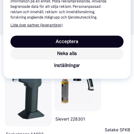
information på en enhet. Mäta reklamprestanda. Använda
begränsade data för att välja reklam. Personanpassad
reklam och innehåll, reklam- och innehållsmätning,
forskning angående målgrupp och tjänsteutveckling.
Lista över partner (leverantörer)
Relaterade produkter
Acceptera
Vi har plockat fram ett urval av produkter som kanske skulle 
Neka alla
intressera dig.
Visa alla
Inställningar
Populär
Sievert 228301
Satake SFKB