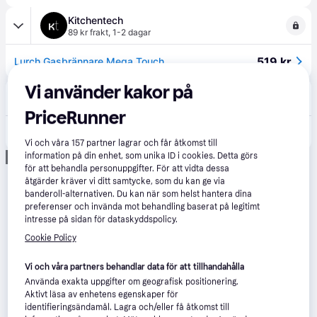
Kitchentech
89 kr frakt
,
1-2 dagar
519 kr
Lurch Gasbrännare Mega Touch
Vi använder kakor på
BarLife
69 kr frakt
,
1-3 dagar
PriceRunner
529 kr
Gasbrännare Mega Touch
Vi och våra
157
partner lagrar och får åtkomst till
information på din enhet, som unika ID i cookies. Detta görs
Annons
för att behandla personuppgifter. För att vidta dessa
åtgärder kräver vi ditt samtycke, som du kan ge via
banderoll-alternativen. Du kan när som helst hantera dina
preferenser och invända mot behandling baserat på legitimt
intresse på sidan för dataskyddspolicy.
Cookie Policy
Vi och våra partners behandlar data för att tillhandahålla
Använda exakta uppgifter om geografisk positionering.
Aktivt läsa av enhetens egenskaper för
identifieringsändamål. Lagra och/eller få åtkomst till