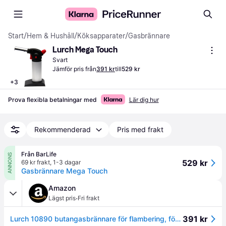
Start
/
Hem & Hushåll
/
Köksapparater
/
Gasbrännare
Lurch Mega Touch
Svart
Jämför pris från
391 kr
till
529 kr
+
3
Prova flexibla betalningar med
Lär dig hur
Rekommenderad
Pris med frakt
Från BarLife
ANNONS
529 kr
69 kr frakt
,
1-3 dagar
Gasbrännare Mega Touch
Amazon
·
Lägst pris
Fri frakt
391 kr
Lurch 10890 butangasbrännare för flambering, för kräm Brule, tänd till öppen spis eller grill, för fyrverkerier med mera, svart