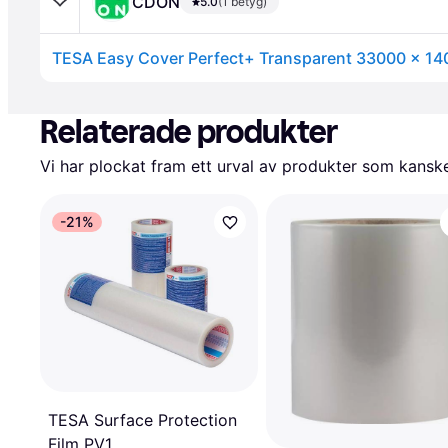
CDON
5.0
(1 betyg)
Annons
Relaterade produkter
Vi har plockat fram ett urval av produkter som kanske 
-21%
TESA Surface Protection
Film PV1