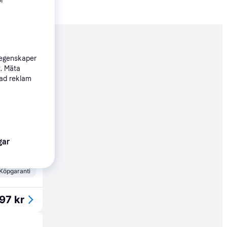
ör
nderad
 egenskaper
t. Mäta
sad reklam
199 kr
99 kr
gar
Köpgaranti
97 kr