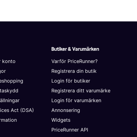
Butiker & Varumärken
r konto
Varför PriceRunner?
gor
Registrera din butik
neshopping
Login för butiker
ataskydd
Registrera ditt varumärke
ällningar
Login för varumärken
vices Act (DSA)
Annonsering
rmation
Widgets
PriceRunner API