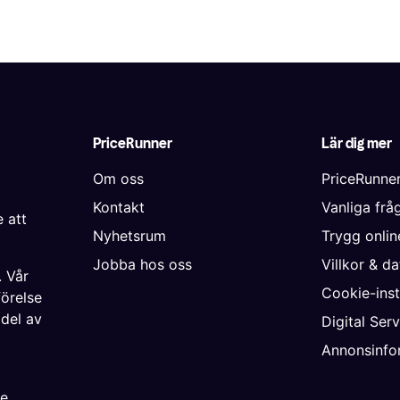
PriceRunner
Lär dig mer
Om oss
PriceRunne
Kontakt
Vanliga frå
 att
Nyhetsrum
Trygg onli
Jobba hos oss
Villkor & d
. Vår
Cookie-inst
förelse
 del av
Digital Ser
Annonsinfo
ke
,