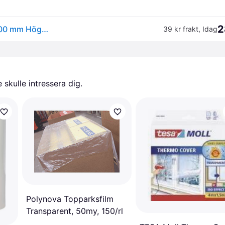
2
TESA Easy Cover Perfect+ Transparent 33000 x 1400 mm Högdensitetspolyeten (HDPE)
39 kr frakt
,
Idag
skulle intressera dig.
Polynova Topparksfilm
Transparent, 50my, 150/rl