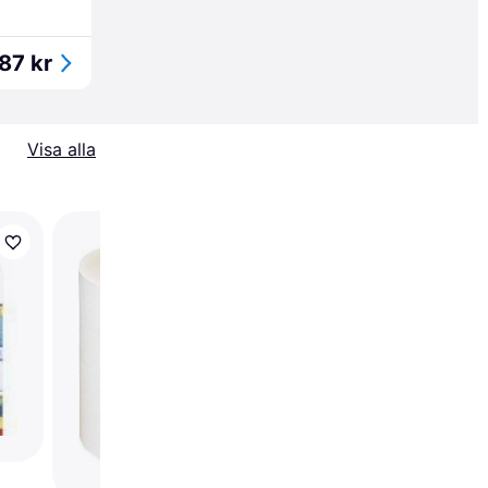
87 kr
Visa alla
Trendande
Hand Stretch Film
45cmx300m