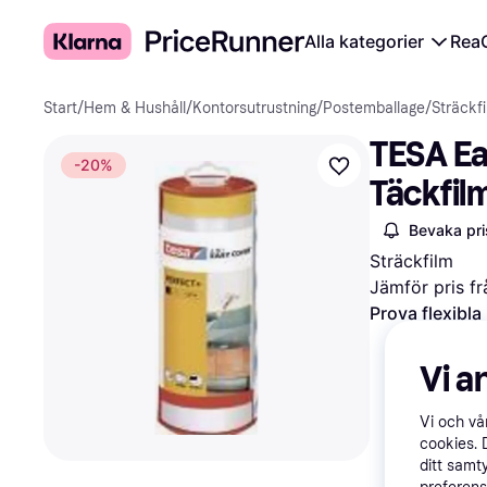
Alla kategorier
Rea
Start
/
Hem & Hushåll
/
Kontorsutrustning
/
Postemballage
/
Sträckf
TESA Ea
-20%
Täckfilm
m 1 st
Bevaka pri
Sträckfilm
Jämför pris fr
Prova flexibla
Vi a
Vi och v
cookies. 
ditt samt