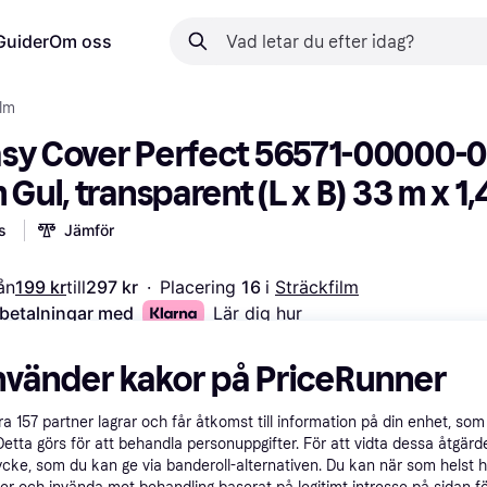
Guider
Om oss
ilm
sy Cover Perfect 56571-00000-0
 Gul, transparent (L x B) 33 m x 1,
s
Jämför
ån
199 kr
till
297 kr
·
Placering 
16 
i 
Sträckfilm
 betalningar med
Lär dig hur
nvänder kakor på PriceRunner
åra
157
partner lagrar och får åtkomst till information på din enhet, som 
Detta görs för att behandla personuppgifter. För att vidta dessa åtgärde
ycke, som du kan ge via banderoll-alternativen. Du kan när som helst 