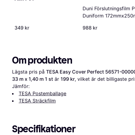
Duni Förslutningsfilm 
Duniform 172mmx250
transp
349 kr
988 kr
Om produkten
Lägsta pris på 
TESA Easy Cover Perfect 56571-00000-0
33 m x 1,40 m 1 st
 är 
199 kr
, vilket är det billigaste pr
Jämför:
TESA Postemballage
TESA Sträckfilm
Specifikationer