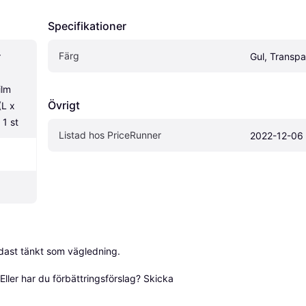
Specifikationer
Färg
 
Gul, Transpa
lm 
Övrigt
L x 
 1 st
Listad hos PriceRunner
2022-12-06
dast tänkt som vägledning.

ller har du förbättringsförslag? Skicka 