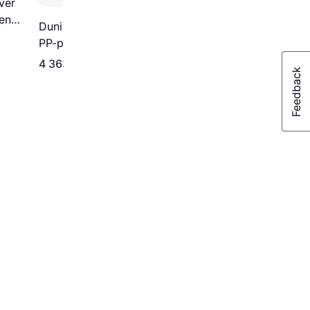
ver
ent
Duni form Förseglingsfilm,
PP-plast, 380x500mm
4 363 kr
179 kr