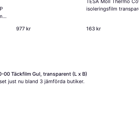
TESA Moll Thermo Co
PP
isoleringsfilm transpar
m
4 mx 1,5 m (6m²
977 kr
163 kr
0 Täckfilm Gul, transparent (L x B) 
iset just nu bland 
3
 jämförda butiker.