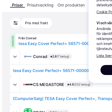
preferens
Priser
Prisutveckling
Om produkten
Specifikatio
dataskydd
Cookie Po
Pris med frakt
Vi och vår
Använda e
för ident
ANNONS
Från Conrad
reklampre
och inneh
tjänsteut
Lista över
Conrad
2.6
(7 betyg)
CS MEGASTORE
4.6
(232 betyg)