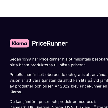
Sedan 1999 har PriceRunner hjälpt miljontals besökare
hitta bästa produkterna till bästa priserna.
PriceRunner är helt oberoende och gratis att använda
vision är att vara tjänsten du alltid kan lita på vid jäm
av produkter och priser. År 2022 blev PriceRunner en
Klarna.
Du kan jämföra priser och produkter med oss i:
Danmark
,
UK
,
Sverige
,
Norge
,
USA
,
Tyskland
,
Österri