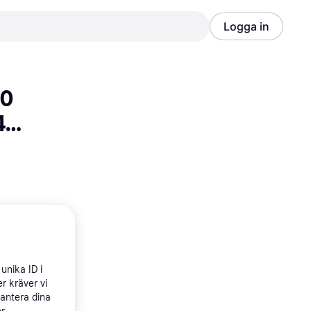
Logga in
Annons
Annons
0 
40 
unika ID i
r kräver vi
hantera dina