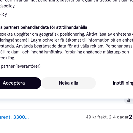
er och invända mot behandling baserat på legitimt intresse på sidan f
ner
spolicy.
licy
Rekomme
a partners behandlar data för att tillhandahålla
xakta uppgifter om geografisk positionering. Aktivt läsa av enhetens
ifieringsändamål. Lagra och/eller få åtkomst till information på en enhe
standa. Använda begränsade data för att välja reklam. Personanpas
99 kr frakt
tesa Easy Cover Perfect+ 56571-00000-00 Täckfolie Gul, Transparent (L x B) 33 m x 1.40 m 1 st
åll, reklam- och innehållsmätning, forskning angående målgrupp och
veckling.
 partner (leverantörer)
1
Acceptera
Neka alla
Inställnin
tesa Easy Cover Perfect+ 56571-00000-00 Täckfolie Gul, Transparent (L x B) 33 m x 1.40 m 1 st
·
Lägst pris
99 kr frakt
2
(ComputerSalg) TESA Easy Cover Perfect+, Transparent, 33000 x 1400 mm, Högdensitetspolyeten (HDPE), 1 styck
49 kr frakt
,
2-4 dagar