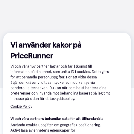
Vi använder kakor på
PriceRunner
Vi och våra
157
partner lagrar och får åtkomst till
information på din enhet, som unika ID i cookies. Detta görs
för att behandla personuppgifter. För att vidta dessa
åtgärder kräver vi ditt samtycke, som du kan ge via
banderoll-alternativen. Du kan när som helst hantera dina
Relaterade produkter
preferenser och invända mot behandling baserat på legitimt
intresse på sidan för dataskyddspolicy.
Vi har plockat fram ett urval av produkter som kanske skulle 
Cookie Policy
intressera dig.
Visa alla
Vi och våra partners behandlar data för att tillhandahålla
Trendande
Använda exakta uppgifter om geografisk positionering.
Aktivt läsa av enhetens egenskaper för