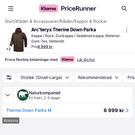
Start
/
Kläder & Accessoarer
/
Kläder
/
Kappor & Rockar
Arc'teryx Therme Down Parka
Kappa / Rock, Dunkappa / Vadderad kappa, Material: 
Gore-Tex, Vattentät
Pris
6 999 kr
+
2
Prova flexibla betalningar med
Lär dig hur
Storlek (Small-Large)
Rekommenderad
Pri
Naturkompaniet
Fri frakt
,
2-5 dagar
6 999 kr
Therme Down Parka M
Annons