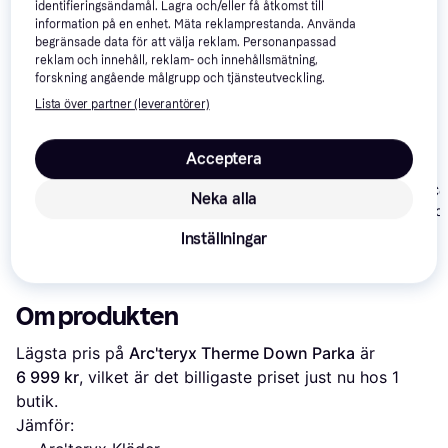
identifieringsändamål. Lagra och/eller få åtkomst till
information på en enhet. Mäta reklamprestanda. Använda
begränsade data för att välja reklam. Personanpassad
reklam och innehåll, reklam- och innehållsmätning,
forskning angående målgrupp och tjänsteutveckling.
Lista över partner (leverantörer)
Acceptera
Patagonia Isthmus
Parka - Deer Brown
Calvin Klein Co
Neka alla
Didriksons Drew Usx
Nylon Padded 
Parka - Brun
Coat - Brindle
Inställningar
1 572 kr
1 919 kr
1 259 kr
Om produkten
Lägsta pris på 
Arc'teryx Therme Down Parka
 är 
6 999 kr
, vilket är det billigaste priset just nu hos 1 
butik.
Jämför: