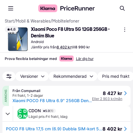
Start
/
Mobil & Wearables
/
Mobiltelefoner
Xiaomi Poco F8 Ultra 5G 12GB 256GB - 
4,6
Denim Blue
Android
Jämför pris från
8 402 kr
till
8 990 kr
Prova flexibla betalningar med
Lär dig hur
Versioner
Rekommenderad
Pris med frakt
Från Compumail
ANNONS
8 427 kr
Fri frakt
,
1-2 dagar
Eller 2 903 kr/mån
Xiaomi POCO F8 Ultra 6.9" 256GB Denimblå --> I lager, forväntat leveransdatum hos dig 08-08-2026
CDON
5.0
(1)
·
Lägst pris
Fri frakt
,
Idag
8 402 kr
POCO F8 Ultra 17,5 cm (6.9) Dubbla SIM-kort 5G USB Type-C 12 GB 256 GB 6500 mAh Blå