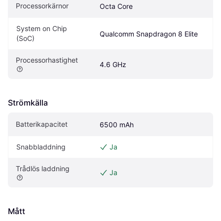
Processorkärnor
Octa Core
System on Chip 
Qualcomm Snapdragon 8 Elite
(SoC)
Processorhastighet
4.6 GHz
Strömkälla
Batterikapacitet
6500 mAh
Snabbladdning
Ja
Trådlös laddning
Ja
Mått