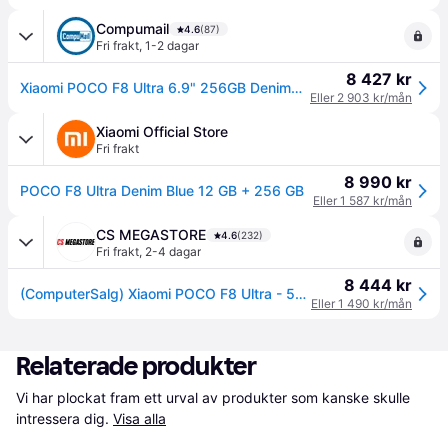
Compumail
4.6
(87)
Fri frakt
,
1-2 dagar
8 427 kr
Xiaomi POCO F8 Ultra 6.9" 256GB Denimblå --> I lager, forväntat leveransdatum hos dig 08-08-2026
Eller 2 903 kr/mån
Xiaomi Official Store
Fri frakt
8 990 kr
POCO F8 Ultra Denim Blue 12 GB + 256 GB
Eller 1 587 kr/mån
CS MEGASTORE
4.6
(232)
Fri frakt
,
2-4 dagar
8 444 kr
(ComputerSalg) Xiaomi POCO F8 Ultra - 5G pekskärmsmobil - dual-SIM - RAM 12 GB / Internminne 256 GB - OLED-skärm - 6.9 - 2608 x 1200 pixlar (120 Hz) - 3 st. bakre kameror 50 MP, 50 MP, 50 MP - front camera 32 MP - denimblå
Eller 1 490 kr/mån
Relaterade produkter
Vi har plockat fram ett urval av produkter som kanske skulle 
intressera dig.
Visa alla