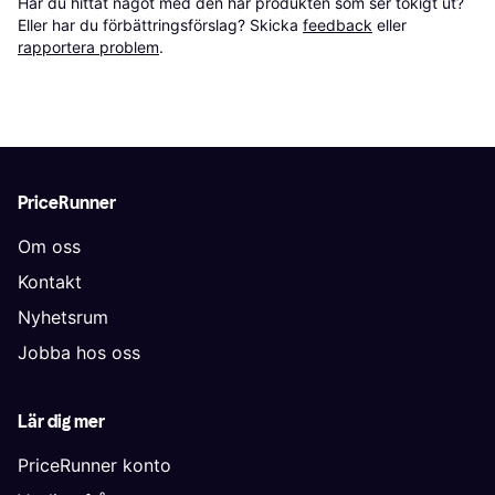
Har du hittat något med den här produkten som ser tokigt ut? 
Eller har du förbättringsförslag? Skicka 
feedback
 eller 
rapportera problem
.
PriceRunner
Om oss
Kontakt
Nyhetsrum
Jobba hos oss
Lär dig mer
PriceRunner konto