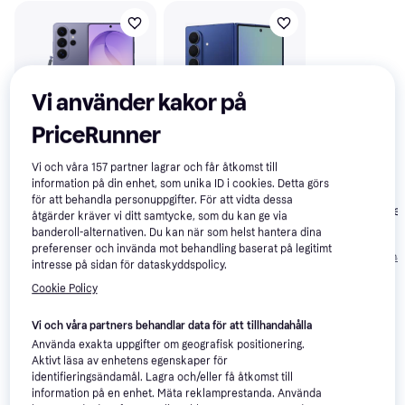
Vi använder kakor på
PriceRunner
Samsung Galaxy
4.8
Vi och våra
157
partner lagrar och får åtkomst till
information på din enhet, som unika ID i cookies. Detta görs
S26 Ultra 256GB
OnePlus 15
Samsung Galaxy
4.7
för att behandla personuppgifter. För att vidta dessa
Cobalt Violet
256GB Infinite
åtgärder kräver vi ditt samtycke, som du kan ge via
Z Fold7 256GB
Black
banderoll-alternativen. Du kan när som helst hantera dina
Blue Shadow
11 579 kr
16 463 kr
11 990 kr
preferenser och invända mot behandling baserat på legitimt
Från 3 989 kr/mån
Från 5 671 kr/mån
Från 4 130 kr/må
intresse på sidan för dataskyddspolicy.
Cookie Policy
Recensioner
Vi och våra partners behandlar data för att tillhandahålla
Använda exakta uppgifter om geografisk positionering.
Aktivt läsa av enhetens egenskaper för
identifieringsändamål. Lagra och/eller få åtkomst till
information på en enhet. Mäta reklamprestanda. Använda