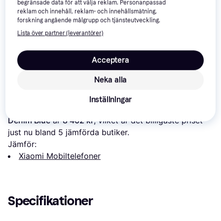
begränsade data för att välja reklam. Personanpassad
reklam och innehåll, reklam- och innehållsmätning,
forskning angående målgrupp och tjänsteutveckling.
Lista över partner (leverantörer)
Acceptera
Neka alla
Om produkten
Inställningar
Lägsta pris på 
Xiaomi Poco F8 Ultra 5G 12GB 256GB - 
Denim Blue
 är 
8 402 kr
, vilket är det billigaste priset 
just nu bland 
5
 jämförda butiker.
Jämför:
Xiaomi Mobiltelefoner
Specifikationer