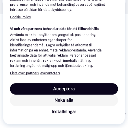
preferenser och invända mot behandling baserat på legitimt
intresse på sidan för dataskyddspolicy.
Relaterade produkter
Cookie Policy
Vi har plockat fram ett urval av produkter som kanske skulle 
Vi och våra partners behandlar data för att tillhandahålla
intressera dig.
Visa alla
Använda exakta uppgifter om geografisk positionering.
Aktivt läsa av enhetens egenskaper för
identifieringsändamål. Lagra och/eller få åtkomst till
information på en enhet. Mäta reklamprestanda. Använda
begränsade data för att välja reklam. Personanpassad
reklam och innehåll, reklam- och innehållsmätning,
forskning angående målgrupp och tjänsteutveckling.
Lista över partner (leverantörer)
Acceptera
Motorola Moto
4.3
Neka alla
Motorola G37
G06 6.88" 4G
Smartphone 4 128
128GB Blå
Xiaomi Redmi 
Inställningar
Marinblå
Pro 64GB Mist
Blue
2 990 kr
1 805 kr
1 201 kr