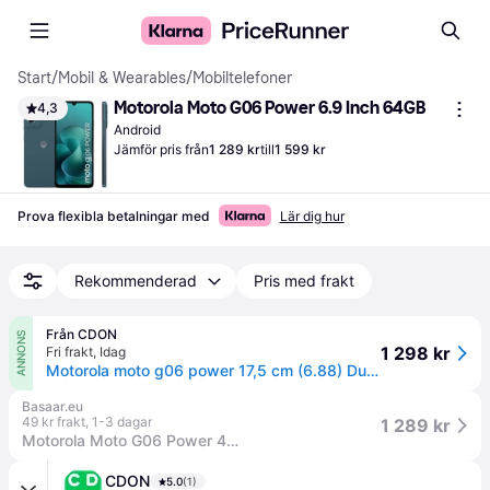
Start
/
Mobil & Wearables
/
Mobiltelefoner
Motorola Moto G06 Power 6.9 Inch 64GB
4,3
Android
Jämför pris från
1 289 kr
till
1 599 kr
Prova flexibla betalningar med
Lär dig hur
Rekommenderad
Pris med frakt
Från CDON
ANNONS
1 298 kr
Fri frakt
,
Idag
Motorola moto g06 power 17,5 cm (6.88) Dubbla SIM-kort Android 15 4G USB Type-C 4 GB 64 GB 7000 mAh Blå
Basaar.eu
49 kr frakt
,
1-3 dagar
1 289 kr
Motorola Moto G06 Power 4GB/64GB Blå
CDON
5.0
(1)