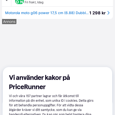
Fri frakt
,
Idag
1 298 kr
Motorola moto g06 power 17,5 cm (6.88) Dubbla SIM-kort Android 15 4G USB Type-C 4 GB 64 GB 7000 mAh Blå
Annons
Vi använder kakor på
PriceRunner
Vi och våra
157
partner lagrar och får åtkomst till
information på din enhet, som unika ID i cookies. Detta görs
för att behandla personuppgifter. För att vidta dessa
Produkten finns även hos 
1
butik
 som valt att inte 
åtgärder kräver vi ditt samtycke, som du kan ge via
Visa alla
samarbeta med PriceRunner.
banderoll-alternativen. Du kan när som helst hantera dina