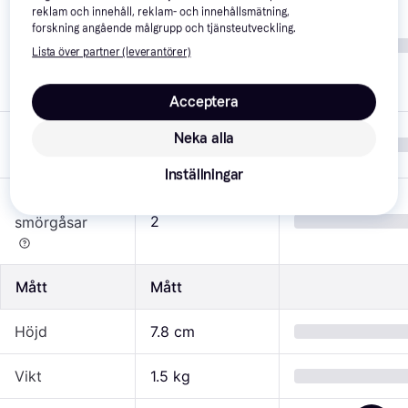
Temperaturlamp
reklam och innehåll, reklam- och innehållsmätning,
a, Plattor med 
forskning angående målgrupp och tjänsteutveckling.
Egenskaper
non stick-
Lista över partner (leverantörer)
beläggning, 
Svalt hölje
Acceptera
Typ av
Toastjärn, 
Neka alla
smörgåsjärn
Paninigrill
Inställningar
Antal
2
smörgåsar
Mått
Mått
Höjd
7.8 cm
Vikt
1.5 kg