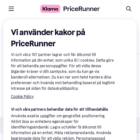
Jämför produkter
Vi använder kakor på
PriceRunner
Visa endast skillnader
Vi och våra
157
partner lagrar och får åtkomst till
information på din enhet, som unika ID i cookies. Detta görs
för att behandla personuppgifter. För att vidta dessa
åtgärder kräver vi ditt samtycke, som du kan ge via
banderoll-alternativen. Du kan när som helst hantera dina
preferenser och invända mot behandling baserat på legitimt
intresse på sidan för dataskyddspolicy.
Cookie Policy
Melissa AD-16240109
Vi och våra partners behandlar data för att tillhandahålla
229 kr
Använda exakta uppgifter om geografisk positionering.
Aktivt läsa av enhetens egenskaper för
Specifikationer
Specifikationer
identifieringsändamål. Lagra och/eller få åtkomst till
information på en enhet. Mäta reklamprestanda. Använda
begränsade data för att välja reklam. Personanpassad