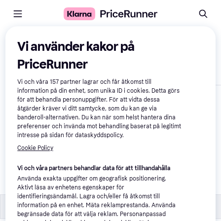
Jämför produkter
Vi använder kakor på
PriceRunner
Visa endast skillnader
Vi och våra
157
partner lagrar och får åtkomst till
information på din enhet, som unika ID i cookies. Detta görs
för att behandla personuppgifter. För att vidta dessa
åtgärder kräver vi ditt samtycke, som du kan ge via
banderoll-alternativen. Du kan när som helst hantera dina
preferenser och invända mot behandling baserat på legitimt
intresse på sidan för dataskyddspolicy.
Cookie Policy
Pippi Pippi Lära Gå 
Vi och våra partners behandlar data för att tillhandahålla
Vagn
Använda exakta uppgifter om geografisk positionering.
351 kr
Aktivt läsa av enhetens egenskaper för
identifieringsändamål. Lagra och/eller få åtkomst till
Specifikationer
Specifikationer
information på en enhet. Mäta reklamprestanda. Använda
begränsade data för att välja reklam. Personanpassad