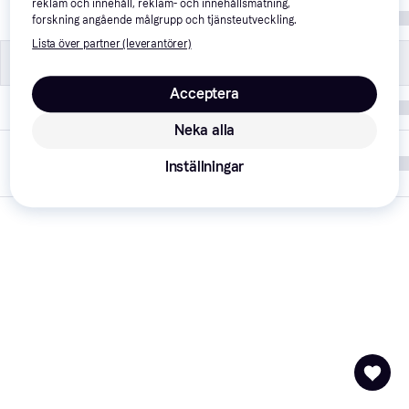
reklam och innehåll, reklam- och innehållsmätning,
Material
Trä
forskning angående målgrupp och tjänsteutveckling.
Lista över partner (leverantörer)
Övrigt
Övrigt
Acceptera
Varumärke
Pippi
Neka alla
Listad hos
9 december 
Inställningar
PriceRunner
2024